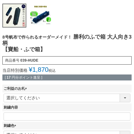
勝利のふで箱 大人向き3
8号帆布で作られるオーダーメイド！
柄
【寶船・ふで箱】
商品番号
039-HUDE
¥
1,870
当店特別価格
税込
[
17
円分ポイント進呈 ]
ご利益のお札
(
必
須
刺繍内容
)
刺繍色
(