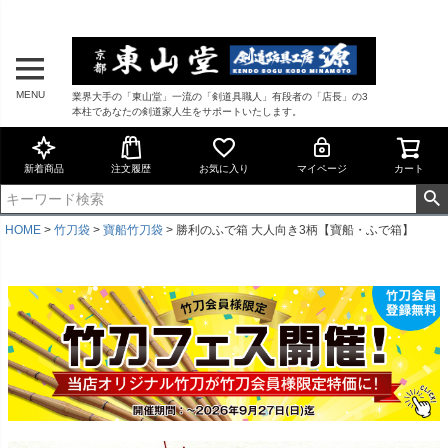
MENU
業界大手の「東山堂」一流の「剣道具職人」有段者の「店長」の3
本柱であなたの剣道家人生をサポートいたします。
新着商品
注文履歴
お気に入り
マイページ
カート
HOME
竹刀袋
寶船竹刀袋
勝利のふで箱 大人向き3柄【寶船・ふで箱】