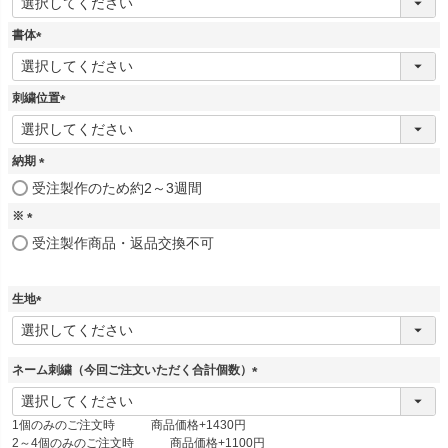
必
須
書体
)
(
必
須
刺繍位置
)
(
必
須
納期
)
(
受注製作のため約2～3週間
必
※
須
)
(
受注製作商品・返品交換不可
必
須
)
生地
(
必
須
ネーム刺繍（今回ご注文いただく合計個数）
)
(
必
1個のみのご注文時 商品価格+1430円
須
2～4個のみのご注文時 商品価格+1100円
)