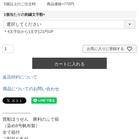
5個以上のご注文時 商品価格+770円
1個当たりの刺繍文字数
(
必
＊4文字目から1文字121円UP
須
)
お気に入りに登録する
カートに入れる
返品特約について
商品についてのお問い合わせ
------------------
寶船ほうせん 勝利のふで箱
（染め8号帆布製）
全て箱付
ご利益お札付