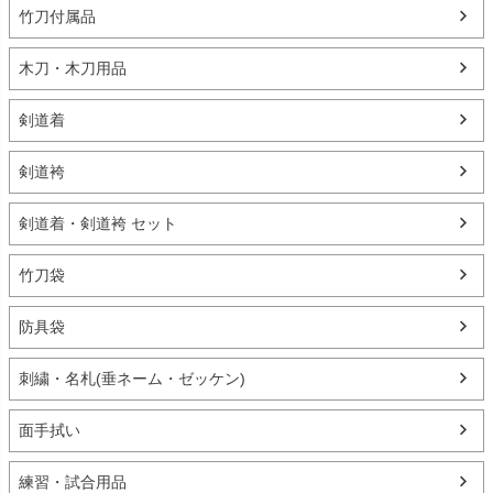
竹刀付属品
木刀・木刀用品
剣道着
剣道袴
剣道着・剣道袴 セット
竹刀袋
防具袋
刺繍・名札(垂ネーム・ゼッケン)
面手拭い
練習・試合用品