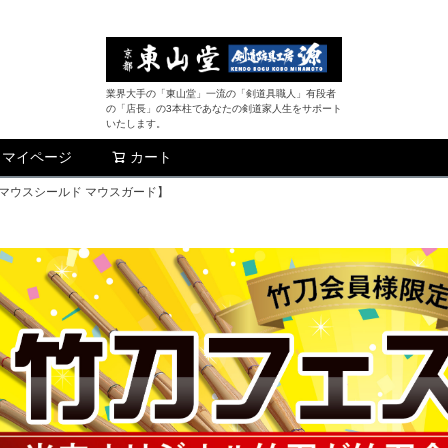
業界大手の「東山堂」一流の「剣道具職人」有段者
の「店長」の3本柱であなたの剣道家人生をサポート
いたします。
マイページ
カート
検索
 マウスシールド マウスガード】