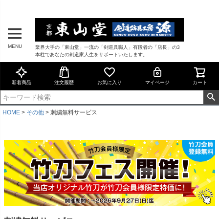
MENU
業界大手の「東山堂」一流の「剣道具職人」有段者の「店長」の3
本柱であなたの剣道家人生をサポートいたします。
新着商品
注文履歴
お気に入り
マイページ
カート
HOME
その他
刺繍無料サービス