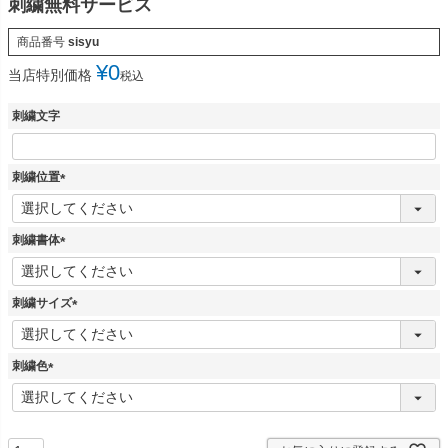
刺繍無料サービス
商品番号
sisyu
¥
0
当店特別価格
税込
刺繍文字
刺繍位置
(
必
須
刺繍書体
)
(
必
須
刺繍サイズ
)
(
必
須
刺繍色
)
(
必
須
)