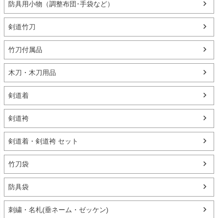
防具用小物（調整布団･手袋など）
剣道竹刀
竹刀付属品
木刀・木刀用品
剣道着
剣道袴
剣道着・剣道袴 セット
竹刀袋
防具袋
刺繍・名札(垂ネーム・ゼッケン)