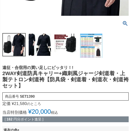
遠征・合宿用の買い足しにピッタリ！!
2WAY剣道防具キャリー+織刺風ジャージ剣道着・上
製テトロン剣道袴【防具袋・剣道着・剣道衣・剣道袴
セット】
商品番号
SET1390
定価
¥
21,580
のところ
¥
20,000
当店特別価格
税込
[
182
円分ポイント進呈 ]
道衣の色