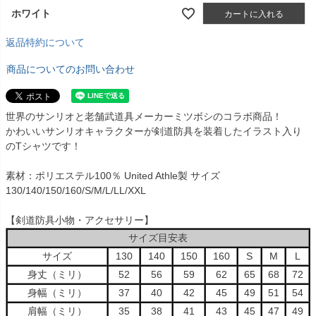
ホワイト
カートに入れる
返品特約について
商品についてのお問い合わせ
世界のサンリオと老舗武道具メーカーミツボシのコラボ商品！
かわいいサンリオキャラクターが剣道防具を装着したイラスト入り
のTシャツです！
素材：ポリエステル100％ United Athle製 サイズ
130/140/150/160/S/M/L/LL/XXL
【剣道防具小物・アクセサリー】
サイズ目安表
サイズ
130
140
150
160
S
M
L
身丈（ミリ）
52
56
59
62
65
68
72
身幅（ミリ）
37
40
42
45
49
51
54
肩幅（ミリ）
35
38
41
43
45
47
49