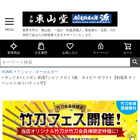
MENU
業界大手の「東山堂」一流の「剣道具職人」有段者の「店長」の3
本柱であなたの剣道家人生をサポートいたします。
新着商品
注文履歴
お気に入り
マイページ
カート
HOME
Ｔシャツ・キーホルダー
サンリオ×ミツボシ 剣道Tシャツ クロミ 1枚 ネイビー ホワイト【剣道具 ティ
ーシャツ ゆうパケット可】