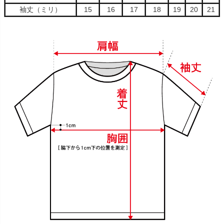
袖丈（ミリ）
15
16
17
18
19
20
21