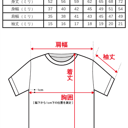
身丈（ミリ）
52
56
59
62
65
68
72
身幅（ミリ）
37
40
42
45
49
51
54
肩幅（ミリ）
35
38
41
43
45
47
49
袖丈（ミリ）
15
16
17
18
19
20
21