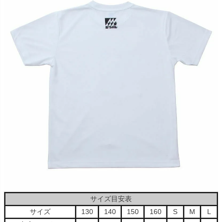
サイズ目安表
サイズ
130
140
150
160
S
M
L