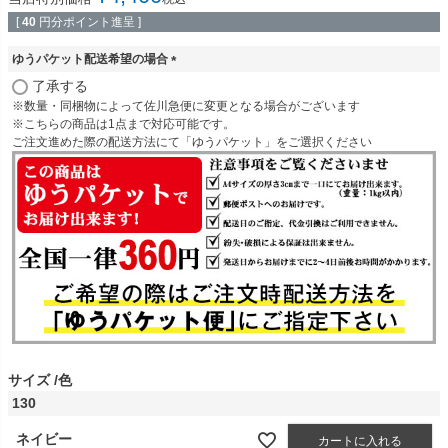
[
40
円分ポイント進呈 ]
ゆうパケット配送希望の場合
(
了承する
必
※数量・同梱物によって佐川急便に変更となる場合がございます
須
※こちらの商品は1点まで対応可能です。
)
ご注文進めた際の配送方法にて「ゆうパケット」をご選択ください
サイズ
色
130
ネイビー
カートに入れる