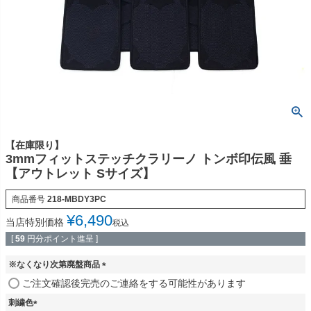
【在庫限り】
3mmフィットステッチクラリーノ トンボ印伝風 垂
【アウトレット Sサイズ】
商品番号
218-MBDY3PC
¥
6,490
当店特別価格
税込
[
59
円分ポイント進呈 ]
※なくなり次第廃盤商品
(
ご注文確認後完売のご連絡をする可能性があります
必
刺繍色
須