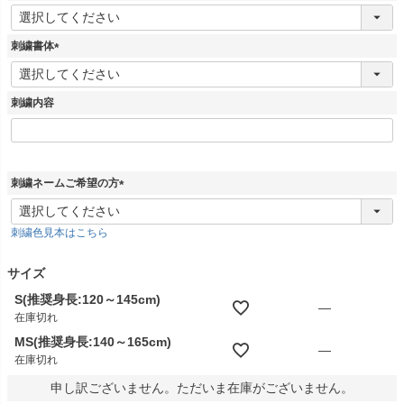
)
(
必
須
刺繍書体
)
(
必
須
刺繍内容
)
刺繍ネームご希望の方
(
必
刺繍色見本はこちら
須
)
サイズ
S(推奨身長:120～145cm)
—
在庫切れ
MS(推奨身長:140～165cm)
—
在庫切れ
申し訳ございません。ただいま在庫がございません。