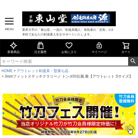
MENU
業界大手の「東山堂」一流の「剣道具職人」有段者の「店長」の3
本柱であなたの剣道家人生をサポートいたします。
新着商品
注文履歴
お気に入り
マイページ
カート
HOME
アウトレット剣道具・型落ち品
3mmフィットステッチクラリーノ トンボ印伝風 垂【アウトレット Sサイズ】