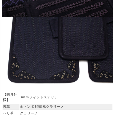
【防具仕
3ｍｍフィットステッチ
様】
裏革
金トンボ 印伝風クラリーノ
ヘリ革
クラリーノ