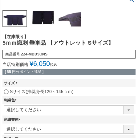
【在庫限り】
5ｍｍ織刺 垂単品 【アウトレット Sサイズ】
商品番号
224-MBD5ONS
¥
6,050
当店特別価格
税込
[
55
円分ポイント進呈 ]
サイズ
(
Sサイズ(推奨身長120～145ｃｍ)
必
刺繍色
須
)
(
必
須
刺繍書体
)
(
必
須