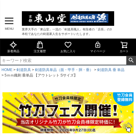
MENU
業界大手の「東山堂」一流の「剣道具職人」有段者の「店長」の3
本柱であなたの剣道家人生をサポートいたします。
新着商品
注文履歴
お気に入り
マイページ
カート
HOME
剣道防具
剣道防具単品（面・甲手・胴・垂）
剣道防具 垂 単品
5ｍｍ織刺 垂単品 【アウトレット Sサイズ】