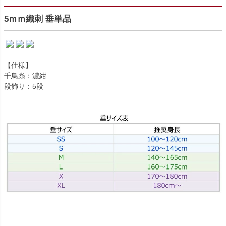
5ｍｍ織刺 垂単品
【仕様】
千鳥糸：濃紺
段飾り：5段