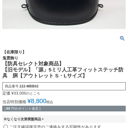
【在庫限り】
鬼雲飾り
【防具セレクト対象商品】
【旧モデル】「源」5ミリ人工革フィットステッチ防
具 胴【アウトレット S・Lサイズ】
商品番号
222-MBB02
定価
¥
33,000
のところ
¥
8,800
当店特別価格
税込
[
80
円分ポイント進呈 ]
※なくなり次第廃盤商品
(
ご注文確認後完売のご連絡をする可能性があります