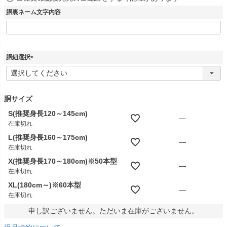
必
胴裏ネーム文字内容
須
)
胴紐選択
(
必
須
)
胴サイズ
S(推奨身長120～145cm)
—
在庫切れ
L(推奨身長160～175cm)
—
在庫切れ
X(推奨身長170～180cm)※50本型
—
在庫切れ
XL(180cm～)※60本型
—
在庫切れ
申し訳ございません。ただいま在庫がございません。