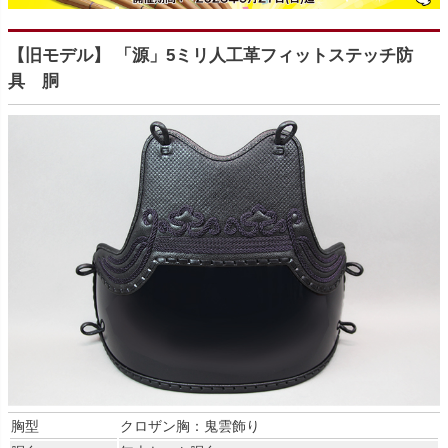
【旧モデル】 「源」5ミリ人工革フィットステッチ防
具 胴
胸型
クロザン胸：鬼雲飾り