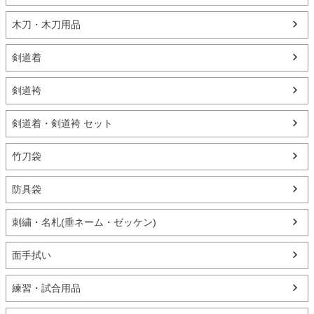
木刀・木刀用品
剣道着
剣道袴
剣道着・剣道袴 セット
竹刀袋
防具袋
刺繍・名札(垂ネーム・ゼッケン)
面手拭い
練習・試合用品