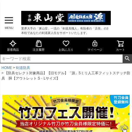
MENU
業界大手の「東山堂」一流の「剣道具職人」有段者の「店長」の3
本柱であなたの剣道家人生をサポートいたします。
新着商品
注文履歴
お気に入り
マイページ
カート
HOME
剣道防具
【防具セレクト対象商品】【旧モデル】「源」5ミリ人工革フィットステッチ防
具 胴【アウトレット S・Lサイズ】