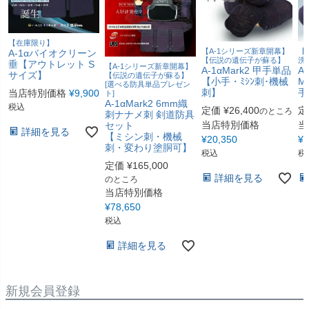
【在庫限り】
【A-1シリーズ新章開幕】
【
A-1αバイオクリーン
【伝説の遺伝子が蘇る】
洗
垂【アウトレット S
【A-1シリーズ新章開幕】
A-1αMark2 甲手単品
A
サイズ】
【伝説の遺伝子が蘇る】
【小手・ﾐｼﾝ刺･機械
M
[選べる防具単品プレゼン
刺】
手
当店特別価格
¥
9,900
ト]
A-1αMark2 6mm織
税込
定価
¥
26,400
定
のところ
刺ナナメ刺 剣道防具
当店特別価格
当
セット
詳細を見る
【ミシン刺・機械
¥
20,350
¥
2
刺・変わり塗胴可】
税込
税
定価
¥
165,000
詳細を見る
のところ
当店特別価格
¥
78,650
税込
詳細を見る
新規会員登録