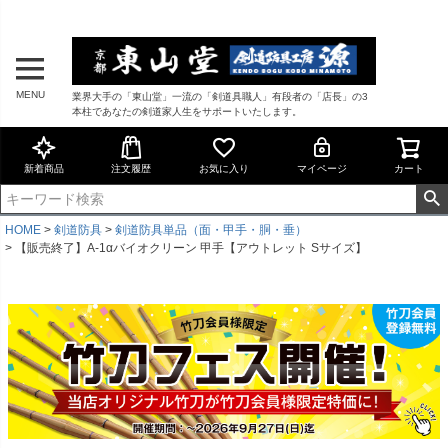
MENU
業界大手の「東山堂」一流の「剣道具職人」有段者の「店長」の3
本柱であなたの剣道家人生をサポートいたします。
新着商品
注文履歴
お気に入り
マイページ
カート
HOME
剣道防具
剣道防具単品（面・甲手・胴・垂）
【販売終了】A-1αバイオクリーン 甲手【アウトレット Sサイズ】