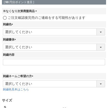
[
98
円分ポイント進呈 ]
※なくなり次第廃盤商品
(
ご注文確認後完売のご連絡をする可能性があります
必
刺繍色
須
)
(
必
須
刺繍書体
)
(
必
須
刺繍内容
)
刺繍ネームご希望の方
(
必
刺繍色見本はこちら
須
)
サイズ
S