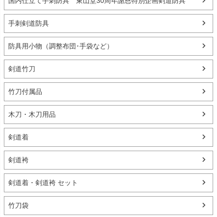
国内仕立て手刺防具 東山堂30周年謝恩特別企画剣道防具
手刺剣道防具
防具用小物（調整布団･手袋など）
剣道竹刀
竹刀付属品
木刀・木刀用品
剣道着
剣道袴
剣道着・剣道袴 セット
竹刀袋