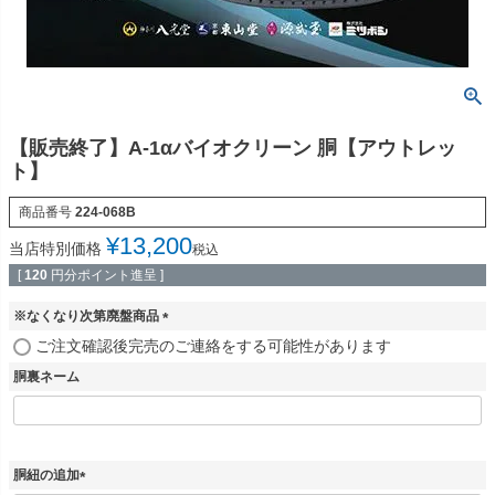
【販売終了】A-1αバイオクリーン 胴【アウトレッ
ト】
商品番号
224-068B
¥
13,200
当店特別価格
税込
[
120
円分ポイント進呈 ]
※なくなり次第廃盤商品
(
ご注文確認後完売のご連絡をする可能性があります
必
胴裏ネーム
須
)
胴紐の追加