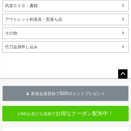
武道ＤＶＤ・書籍
アウトレット剣道具・型落ち品
その他
竹刀会員申し込み
ペー
ジト
500
新規会員登録で
ポイントプレゼント
ップ
へ
お得なクーポン配布中！
LINEお友だち追加で