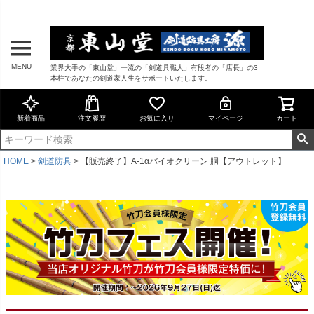
MENU
業界大手の「東山堂」一流の「剣道具職人」有段者の「店長」の3
本柱であなたの剣道家人生をサポートいたします。
新着商品
注文履歴
お気に入り
マイページ
カート
HOME
剣道防具
【販売終了】A-1αバイオクリーン 胴【アウトレット】