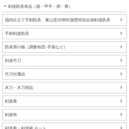
剣道防具単品（面・甲手・胴・垂）
国内仕立て手刺防具 東山堂30周年謝恩特別企画剣道防具
手刺剣道防具
防具用小物（調整布団･手袋など）
剣道竹刀
竹刀付属品
木刀・木刀用品
剣道着
剣道袴
剣道着・剣道袴 セット