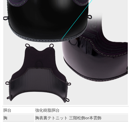
胴台
強化樹脂胴台
胸
胸表裏テトニット 三階松飾or本雲飾