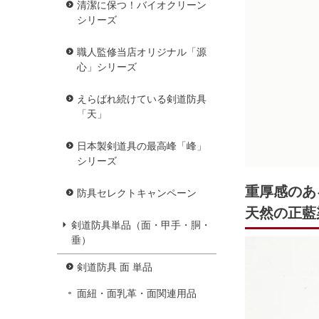
清潔に保つ！バイオクリーン
シリーズ
職人監修当店オリジナル「源
心」シリーズ
えらばれ続けている剣道防具
「天」
日本製剣道具の最高峰「峰」
シリーズ
重厚感のあ
防具セレクトキャンペーン
天然の正藍
剣道防具単品（面・甲手・胴・
垂）
剣道防具 面 単品
面紐・面乳革・面関連用品