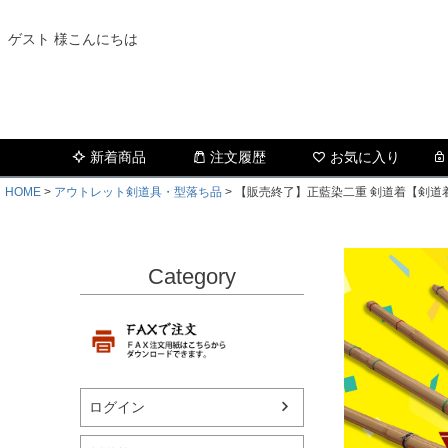
ゲスト 様こんにちは
新着商品
注文履歴
お気に入り
HOME
アウトレット剣道具・型落ち品
【販売終了】正藍染二重 剣道着【剣道
Category
ログイン