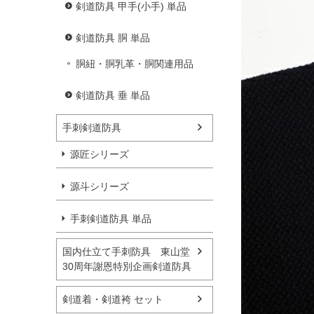
剣道防具 甲手(小手) 単品
剣道防具 胴 単品
胴紐・胴乳革・胴関連用品
剣道防具 垂 単品
手刺剣道防具
源匠シリーズ
源斗シリーズ
手刺剣道防具 単品
国内仕立て手刺防具 東山堂
30周年謝恩特別企画剣道防具
剣道着・剣道袴 セット