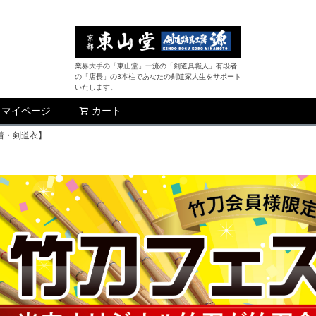
業界大手の「東山堂」一流の「剣道具職人」有段者
の「店長」の3本柱であなたの剣道家人生をサポート
いたします。
マイページ
カート
検索
着・剣道衣】