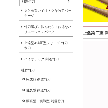
剣道竹刀
まとめ買いでオトクな竹刀パッ
ケージ
竹刀選びに悩んだら！お得なバ
リエーションパック
正藍染二重 
上達型&矯正型シリーズ 竹刀・
木刀
バイオテック 剣道竹刀
桂竹竹刀
完成品 剣道竹刀
普及型 剣道竹刀
胴張型・実戦型 剣道竹刀