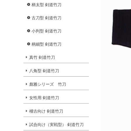
柄太型 剣道竹刀
古刀型 剣道竹刀
小判型 剣道竹刀
柄細型 剣道竹刀
真竹 剣道竹刀
八角型 剣道竹刀
彪雅シリーズ 竹刀
女性用 剣道竹刀
稽古向け 剣道竹刀
試合向け（実戦型） 剣道竹刀