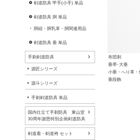
剣道防具 甲手(小手) 単品
剣道防具 胴 単品
胴紐・胴乳革・胴関連用品
剣道防具 垂 単品
手刺剣道防具
布団刺
垂帯･大垂
源匠シリーズ
小垂・へり革・
垂段飾
源斗シリーズ
手刺剣道防具 単品
国内仕立て手刺防具 東山堂
30周年謝恩特別企画剣道防具
剣道着・剣道袴 セット