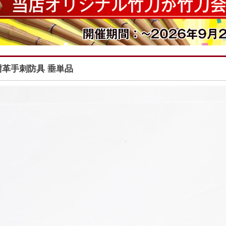
紺革手刺防具 垂単品