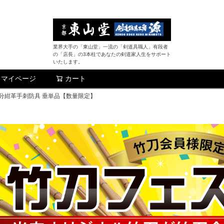
業界大手の「東山堂」一流の「剣道具職人」有段者
の「店長」の3本柱であなたの剣道家人生をサポート
いたします。
マイページ
カート
検索
5分紺革手刺防具 垂単品【数量限定】