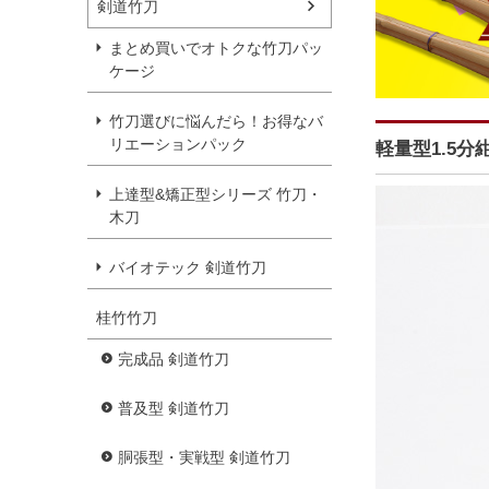
剣道竹刀
まとめ買いでオトクな竹刀パッ
ケージ
竹刀選びに悩んだら！お得なバ
リエーションパック
軽量型1.5分
上達型&矯正型シリーズ 竹刀・
木刀
バイオテック 剣道竹刀
桂竹竹刀
完成品 剣道竹刀
普及型 剣道竹刀
胴張型・実戦型 剣道竹刀