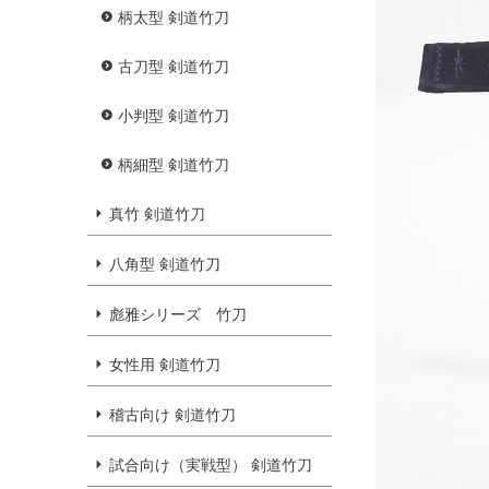
柄太型 剣道竹刀
古刀型 剣道竹刀
小判型 剣道竹刀
柄細型 剣道竹刀
真竹 剣道竹刀
八角型 剣道竹刀
彪雅シリーズ 竹刀
女性用 剣道竹刀
稽古向け 剣道竹刀
試合向け（実戦型） 剣道竹刀