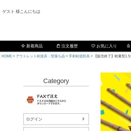
ゲスト 様こんにちは
新着商品
注文履歴
お気に入り
HOME
アウトレット剣道具・型落ち品
手刺剣道防具
【販売終了】軽量型1.
Category
ログイン