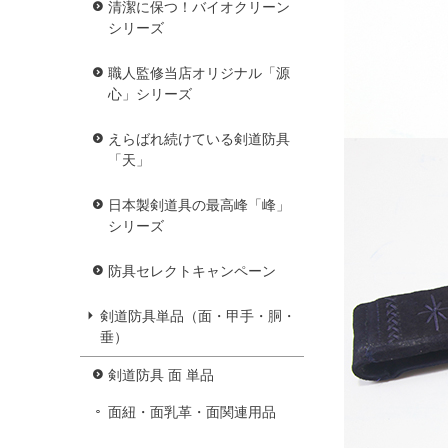
清潔に保つ！バイオクリーン
シリーズ
職人監修当店オリジナル「源
心」シリーズ
えらばれ続けている剣道防具
「天」
日本製剣道具の最高峰「峰」
シリーズ
防具セレクトキャンペーン
剣道防具単品（面・甲手・胴・
垂）
剣道防具 面 単品
面紐・面乳革・面関連用品