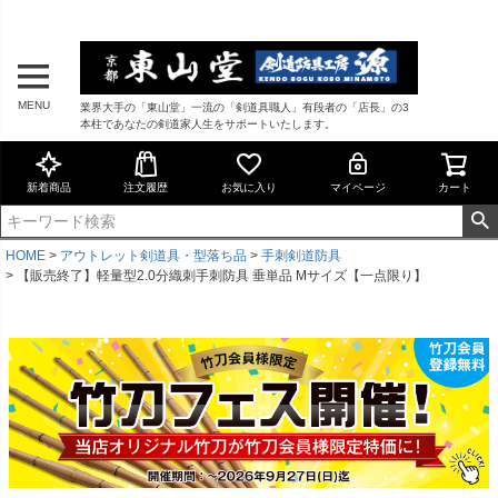
MENU
業界大手の「東山堂」一流の「剣道具職人」有段者の「店長」の3
本柱であなたの剣道家人生をサポートいたします。
新着商品
注文履歴
お気に入り
マイページ
カート
HOME
アウトレット剣道具・型落ち品
手刺剣道防具
【販売終了】軽量型2.0分織刺手刺防具 垂単品 Mサイズ【一点限り】