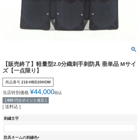
【販売終了】軽量型2.0分織刺手刺防具 垂単品 Mサイ
ズ【一点限り】
商品番号
218-HBD20HOM
¥
44,000
当店特別価格
税込
[
400
円分ポイント進呈 ]
送料込
刺繍文字
防具ネームの刺繍色