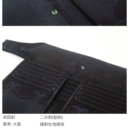
布団刺
二分刺(額刺)
垂帯･大垂
織刺生地補強