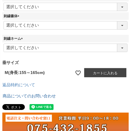
(
必
須
刺繍書体
)
(
必
須
)
刺繍ネーム
(
必
須
)
垂サイズ
M(身長:155～165cm)
カートに入れる
返品特約について
商品についてのお問い合わせ