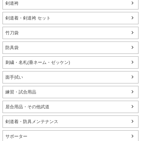
剣道袴
剣道着・剣道袴 セット
竹刀袋
防具袋
刺繍・名札(垂ネーム・ゼッケン)
面手拭い
練習・試合用品
居合用品・その他武道
剣道着・防具メンテナンス
サポーター