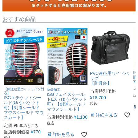
おすすめ商品
PVC遠征用ワイドバ
胴
胴
ッグ
可
【防具袋】
【剣道連盟ガイドライン対
当
防曇加工
当店特別価格
応】
ISGフェイスシール
税
¥
18,700
ISGエチケットシー
ドEX（ゆうパケット
ルド(ゆうパケット
税込
可）【剣道シールド
可)【剣道シールド
マウスシールド】
マウスシールド マウ
詳細を見る
当店特別価格
¥
1,100
スガード】
税込
定価
¥
880
のところ
当店特別価格
¥
770
詳細を見る
税込