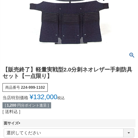
【販売終了】軽量実戦型2.0分刺ネオレザー手刺防具
セット【一点限り】
商品番号
224-999-1102
¥
132,000
当店特別価格
税込
[
1,200
円分ポイント進呈 ]
送料込
面サイズ
(
必