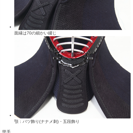
面縁は70の細かい綴じ
顎：バツ飾り(ナナメ刺)・五段飾り
甲手