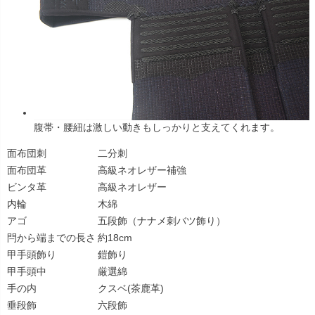
腹帯・腰紐は激しい動きもしっかりと支えてくれます。
面布団刺
二分刺
面布団革
高級ネオレザー補強
ビンタ革
高級ネオレザー
内輪
木綿
アゴ
五段飾（ナナメ刺バツ飾り）
閂から端までの長さ
約18cm
甲手頭飾り
鎧飾り
甲手頭中
厳選綿
手の内
クスベ(茶鹿革)
垂段飾
六段飾