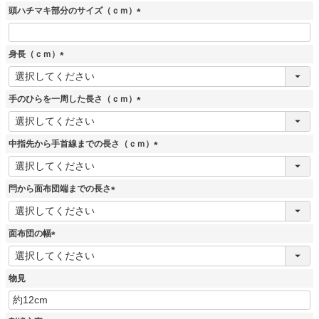
須
頭ハチマキ部分のサイズ（ｃｍ）
)
(
必
須
身長（ｃｍ）
)
(
必
須
手のひらを一周した長さ（ｃｍ）
)
(
必
須
中指先から手首線までの長さ（ｃｍ）
)
(
必
須
閂から面布団端までの長さ
)
(
必
須
面布団の幅
)
(
必
須
物見
)