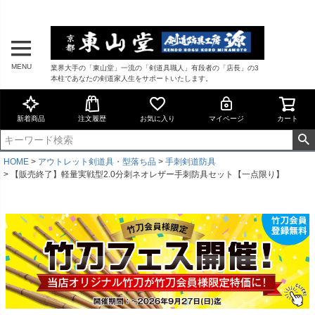
MENU
業界大手の「東山堂」一流の「剣道具職人」有段者の「店長」の3
本柱であなたの剣道家人生をサポートいたします。
新着商品
注文履歴
お気に入り
マイページ
カート
HOME
アウトレット剣道具・型落ち品
手刺剣道防具
【販売終了】軽量実戦型2.0分刺ネオレザー手刺防具セット【一点限り】