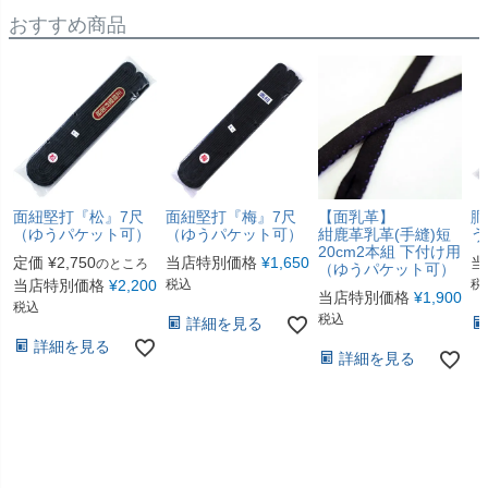
おすすめ商品
面紐堅打『松』7尺
面紐堅打『梅』7尺
【面乳革】
胴
（ゆうパケット可）
（ゆうパケット可）
紺鹿革乳革(手縫)短
う
20cm2本組 下付け用
定価
¥
2,750
当店特別価格
¥
1,650
当
のところ
（ゆうパケット可）
当店特別価格
¥
2,200
税込
税
当店特別価格
¥
1,900
税込
税込
詳細を見る
詳細を見る
詳細を見る