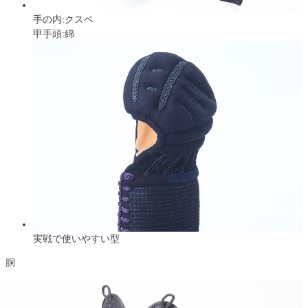
手の内:クスベ
甲手頭:綿
実戦で使いやすい型
胴