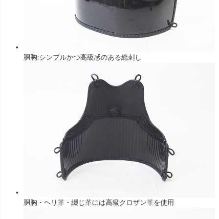
胴胸:シンプルかつ高級感のある総刺し
胴胸・ヘリ革・綴じ革には高級クロザン革を使用