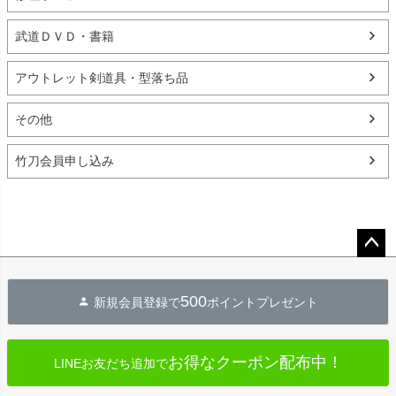
武道ＤＶＤ・書籍
アウトレット剣道具・型落ち品
その他
竹刀会員申し込み
ペー
ジト
500
新規会員登録で
ポイントプレゼント
ップ
へ
お得なクーポン配布中！
LINEお友だち追加で