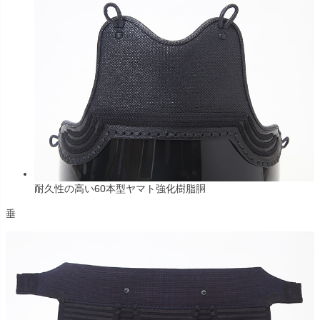
耐久性の高い60本型ヤマト強化樹脂胴
垂