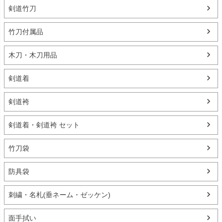
剣道竹刀
竹刀付属品
木刀・木刀用品
剣道着
剣道袴
剣道着・剣道袴 セット
竹刀袋
防具袋
刺繍・名札(垂ネーム・ゼッケン)
面手拭い