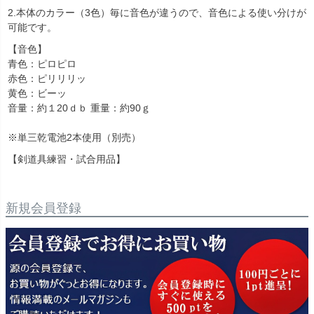
2.本体のカラー（3色）毎に音色が違うので、音色による使い分けが
可能です。
【音色】
青色：ピロピロ
赤色：ピリリリッ
黄色：ビーッ
音量：約１20ｄｂ 重量：約90ｇ
※単三乾電池2本使用（別売）
【剣道具練習・試合用品】
新規会員登録