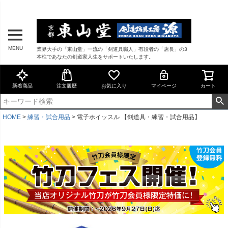
MENU
業界大手の「東山堂」一流の「剣道具職人」有段者の「店長」の3
本柱であなたの剣道家人生をサポートいたします。
新着商品
注文履歴
お気に入り
マイページ
カート
HOME
練習・試合用品
電子ホイッスル 【剣道具・練習・試合用品】