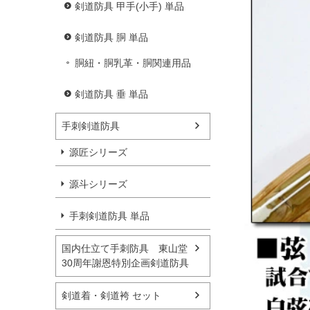
剣道防具 甲手(小手) 単品
剣道防具 胴 単品
胴紐・胴乳革・胴関連用品
剣道防具 垂 単品
手刺剣道防具
源匠シリーズ
源斗シリーズ
手刺剣道防具 単品
国内仕立て手刺防具 東山堂
30周年謝恩特別企画剣道防具
剣道着・剣道袴 セット