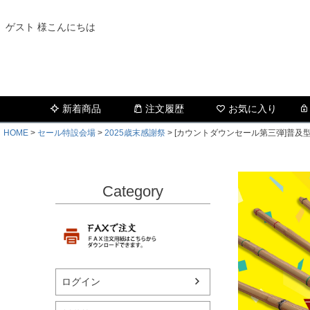
ゲスト 様こんにちは
新着商品
注文履歴
お気に入り
HOME
セール特設会場
2025歳末感謝祭
[カウントダウンセール第三弾]普及型
Category
ログイン