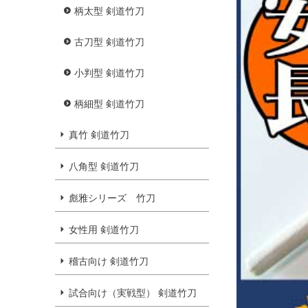
柄太型 剣道竹刀
古刀型 剣道竹刀
小判型 剣道竹刀
柄細型 剣道竹刀
真竹 剣道竹刀
八角型 剣道竹刀
彪雅シリーズ 竹刀
女性用 剣道竹刀
稽古向け 剣道竹刀
試合向け（実戦型） 剣道竹刀