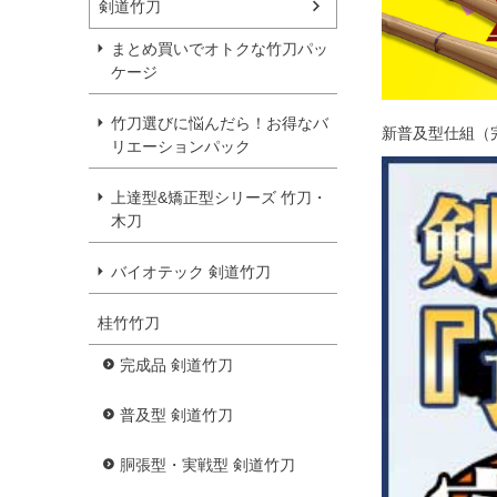
剣道竹刀
まとめ買いでオトクな竹刀パッ
ケージ
竹刀選びに悩んだら！お得なバ
新普及型仕組（
リエーションパック
上達型&矯正型シリーズ 竹刀・
木刀
バイオテック 剣道竹刀
桂竹竹刀
完成品 剣道竹刀
普及型 剣道竹刀
胴張型・実戦型 剣道竹刀