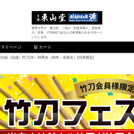
業界大手の「東山堂」一流の「剣道具職人」有段者
の「店長」の3本柱であなたの剣道家人生をサポート
いたします。
マイページ
カート
検索
仕組（完成）竹刀28～38男女（幼年～高校生）[20本限定]