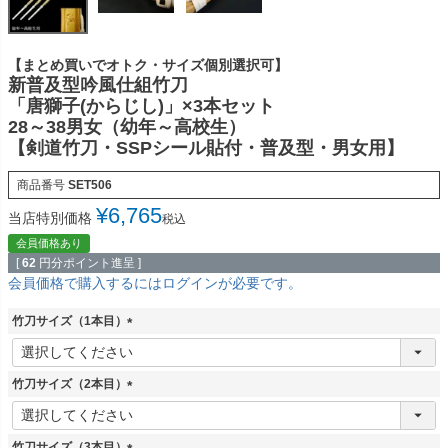
【まとめ買いでオトク・サイズ個別選択可】
新普及型吟風仕組竹刀
「唐獅子(からじし)」×3本セット
28～38男女（幼年～高校生）
【剣道竹刀・SSPシール貼付・普及型・男女用】
商品番号
SET506
¥
6,765
当店特別価格
税込
会員価格あり
[
62
円分ポイント進呈 ]
会員価格で購入するにはログインが必要です。
竹刀サイズ（1本目）
(
必
須
竹刀サイズ（2本目）
)
(
必
須
竹刀サイズ（3本目）