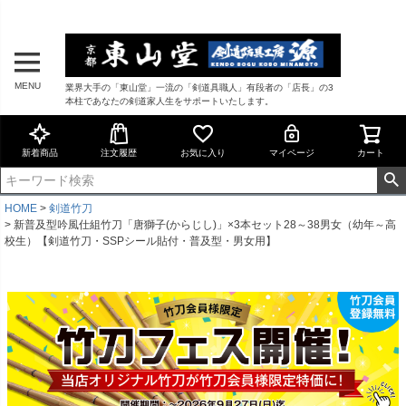
MENU
業界大手の「東山堂」一流の「剣道具職人」有段者の「店長」の3
本柱であなたの剣道家人生をサポートいたします。
新着商品
注文履歴
お気に入り
マイページ
カート
HOME
剣道竹刀
新普及型吟風仕組竹刀「唐獅子(からじし)」×3本セット28～38男女（幼年～高
校生）【剣道竹刀・SSPシール貼付・普及型・男女用】