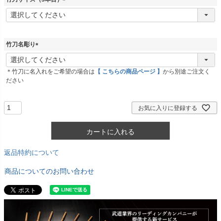
)
(
必
須
)
竹刀名彫り
(
必
＊竹刀に名入れをご希望の場合は
【 こちらの商品ページ 】
から別途ご注文く
須
ださい
)
お気に入りに登録する
カートに入れる
返品特約について
商品についてのお問い合わせ