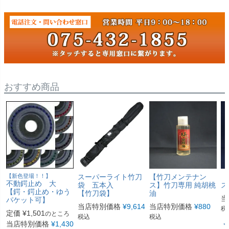
おすすめ商品
【新色登場！！】
スーパーライト竹刀
【竹刀メンテナン
【
不動鍔止め 大
袋 五本入
ス】竹刀専用 純胡桃
ス
【鍔・鍔止め・ゆう
【竹刀袋】
油
当
パケット可】
当店特別価格
¥
9,614
当店特別価格
¥
880
税
定価
¥
1,501
のところ
税込
税込
当店特別価格
¥
1,430