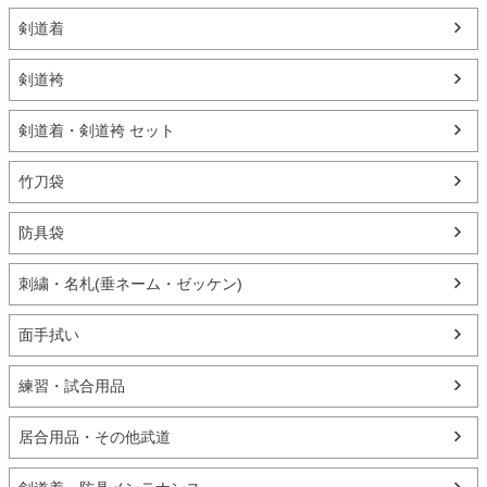
剣道着
剣道袴
剣道着・剣道袴 セット
竹刀袋
防具袋
刺繍・名札(垂ネーム・ゼッケン)
面手拭い
練習・試合用品
居合用品・その他武道