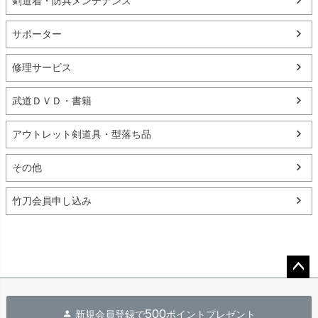
剣道着・防具メンテナンス
サポーター
修理サービス
武道ＤＶＤ・書籍
アウトレット剣道具・型落ち品
その他
竹刀会員申し込み
ペー
ジト
500
新規会員登録で
ポイントプレゼント
ップ