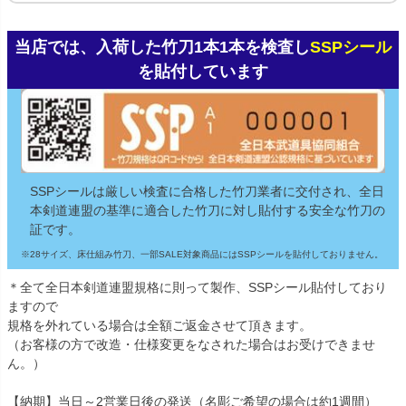
当店では、入荷した竹刀1本1本を検査し
SSPシール
を貼付しています
SSPシールは厳しい検査に合格した竹刀業者に交付され、全日
本剣道連盟の基準に適合した竹刀に対し貼付する安全な竹刀の
証です。
※28サイズ、床仕組み竹刀、一部SALE対象商品にはSSPシールを貼付しておりません。
＊全て全日本剣道連盟規格に則って製作、SSPシール貼付しており
ますので
規格を外れている場合は全額ご返金させて頂きます。
（お客様の方で改造・仕様変更をなされた場合はお受けできませ
ん。）
【納期】当日～2営業日後の発送（名彫ご希望の場合は約1週間）