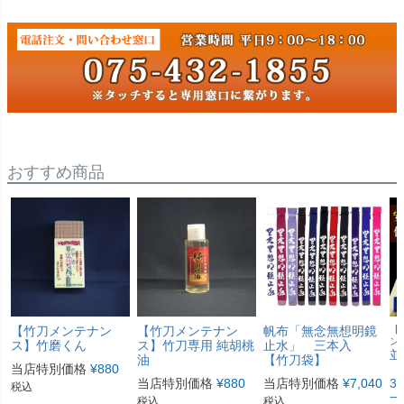
おすすめ商品
【竹刀メンテナン
【竹刀メンテナン
帆布「無念無想明鏡
【
ン
ス】竹磨くん
ス】竹刀専用 純胡桃
止水」 三本入
並
油
【竹刀袋】
当店特別価格
¥
880
「
当店特別価格
¥
880
当店特別価格
¥
7,040
3
税込
一
税込
税込