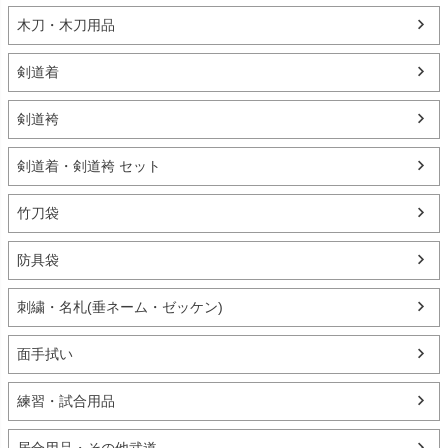
木刀・木刀用品
剣道着
剣道袴
剣道着・剣道袴 セット
竹刀袋
防具袋
刺繍・名札(垂ネーム・ゼッケン)
面手拭い
練習・試合用品
居合用品・その他武道