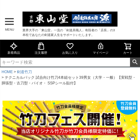
MENU
業界大手の「東山堂」一流の「剣道具職人」有段者の「店長」の3
本柱であなたの剣道家人生をサポートいたします。
新着商品
注文履歴
お気に入り
マイページ
カート
HOME
剣道竹刀
テクニカルパック 試合向け竹刀4本組セット39男女（大学・一般）【実戦型・
胴張型・古刀型・バイオ・ SSPシール貼付】