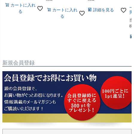
【
カートに入れ
ー
カートに入れ
詳細を見る
る
男
る
当
税
新規会員登録