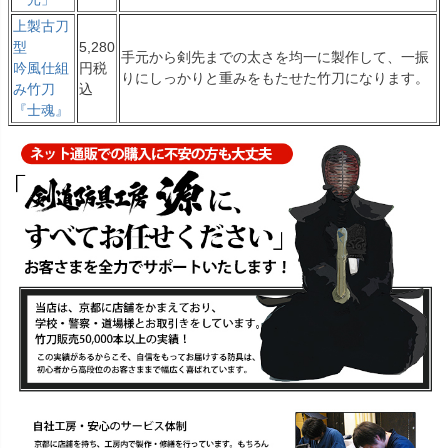
上製古刀
型
5,280
手元から剣先までの太さを均一に製作して、一振
吟風仕組
円税
りにしっかりと重みをもたせた竹刀になります。
み竹刀
込
『士魂』