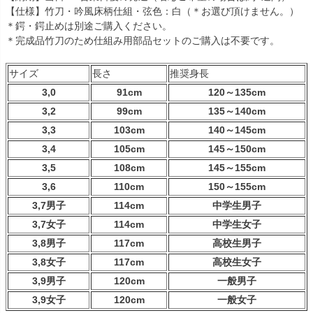
【仕様】竹刀・吟風床柄仕組・弦色：白（＊お選び頂けません。）
＊鍔・鍔止めは別途ご購入ください。
＊完成品竹刀のため仕組み用部品セットのご購入は不要です。
サイズ
長さ
推奨身長
3,0
91cm
120～135cm
3,2
99cm
135～140cm
3,3
103cm
140～145cm
3,4
105cm
145～150cm
3,5
108cm
145～155cm
3,6
110cm
150～155cm
3,7男子
114cm
中学生男子
3,7女子
114cm
中学生女子
3,8男子
117cm
高校生男子
3,8女子
117cm
高校生女子
3,9男子
120cm
一般男子
3,9女子
120cm
一般女子