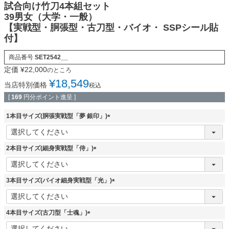
試合向け竹刀4本組セット
39男女（大学・一般）
【実戦型・胴張型・古刀型・バイオ・ SSPシール貼
付】
商品番号
SET2542__
定価
¥
22,000
のところ
¥
18,549
当店特別価格
税込
[
169
円分ポイント進呈 ]
1本目サイズ(胴張実戦型「夢 銀印」)
(
必
須
2本目サイズ(細身実戦型「侍」)
)
(
必
須
3本目サイズ(バイオ細身実戦型「光」)
)
(
必
須
4本目サイズ(古刀型「士魂」)
)
(