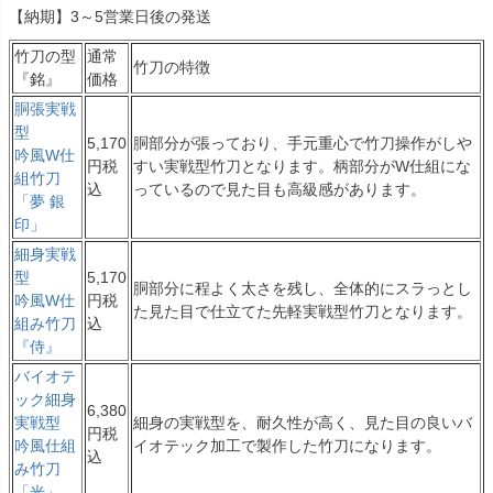
【納期】3～5営業日後の発送
竹刀の型
通常
竹刀の特徴
『銘』
価格
胴張実戦
型
5,170
胴部分が張っており、手元重心で竹刀操作がしや
吟風W仕
円税
すい実戦型竹刀となります。柄部分がW仕組にな
組竹刀
込
っているので見た目も高級感があります。
「夢 銀
印」
細身実戦
型
5,170
胴部分に程よく太さを残し、全体的にスラっとし
吟風W仕
円税
た見た目で仕立てた先軽実戦型竹刀となります。
組み竹刀
込
『侍』
バイオテ
ック細身
6,380
実戦型
細身の実戦型を、耐久性が高く、見た目の良いバ
円税
吟風仕組
イオテック加工で製作した竹刀になります。
込
み竹刀
「光」