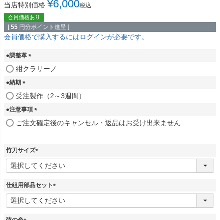
¥
6,000
当店特別価格
税込
会員価格あり
[
55
円分ポイント進呈 ]
会員価格で購入するにはログインが必要です。
●調整革
(
紺クラリーノ
必
●納期
須
)
(
受注製作（2～3週間）
必
●注意事項
須
)
(
ご注文確定後のキャンセル・返品はお受け出来ません
必
須
)
竹刀サイズ
(
必
須
仕組用部品セット
)
(
必
須
弦の色