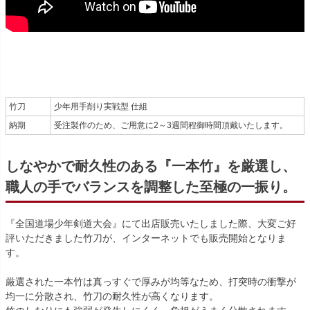
竹刀
少年用手削り実戦型 仕組
納期
受注製作のため、ご用意に2～3週間程御時間頂戴いたします。
しなやかで耐久性のある『一本竹』を厳選し、
職人の手でバランスを調整した至極の一振り。
『全国道場少年剣道大会』にて出店販売いたしました際、大変ご好
評いただきました竹刀が、インターネットでも販売開始となりま
す。
厳選された一本竹は真っすぐで厚みが均等なため、打突時の衝撃が
均一に分散され、竹刀の耐久性が高くなります。