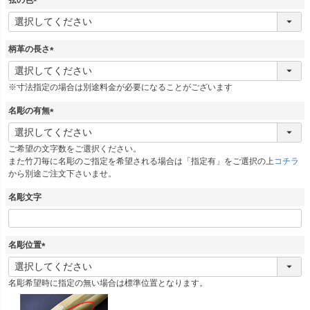
)
(
必
須
柄革の長さ
)
(
必
※寸法指定の場合は別途料金が必要になることがございます
須
)
名彫の有無
(
必
ご希望の文字数をご選択ください。
須
また竹刀毎に名彫のご指定を希望される場合は「指定有」をご選択の上
コチラ
)
から別途ご注文下さいませ。
名彫文字
名彫位置
(
必
名彫希望時に指定の無い場合は標準位置となります。
須
)