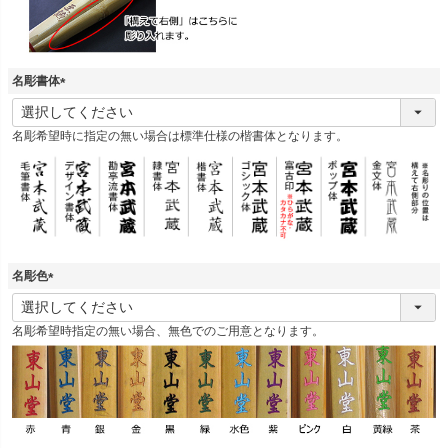
名彫書体
(
必
名彫希望時に指定の無い場合は標準仕様の楷書体となります。
須
)
名彫色
(
必
名彫希望時指定の無い場合、無色でのご用意となります。
須
)