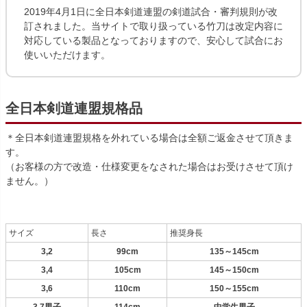
2019年4月1日に全日本剣道連盟の剣道試合・審判規則が改
訂されました。当サイトで取り扱っている竹刀は改定内容に
対応している製品となっておりますので、安心して試合にお
使いいただけます。
全日本剣道連盟規格品
＊全日本剣道連盟規格を外れている場合は全額ご返金させて頂きま
す。
（お客様の方で改造・仕様変更をなされた場合はお受けさせて頂け
ません。）
サイズ
長さ
推奨身長
3,2
99cm
135～145cm
3,4
105cm
145～150cm
3,6
110cm
150～155cm
3,7男子
114cm
中学生男子