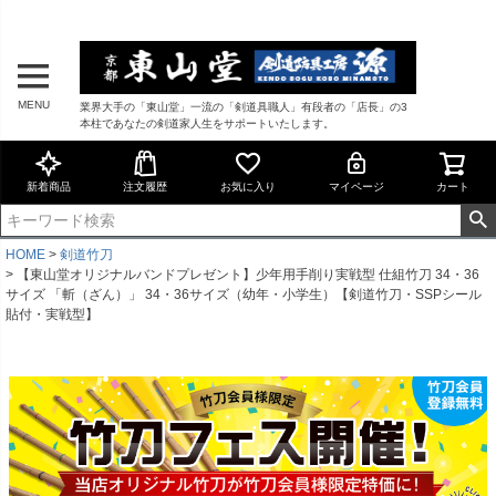
MENU
業界大手の「東山堂」一流の「剣道具職人」有段者の「店長」の3
本柱であなたの剣道家人生をサポートいたします。
新着商品
注文履歴
お気に入り
マイページ
カート
HOME
剣道竹刀
【東山堂オリジナルバンドプレゼント】少年用手削り実戦型 仕組竹刀 34・36
サイズ 「斬（ざん）」 34・36サイズ（幼年・小学生）【剣道竹刀・SSPシール
貼付・実戦型】