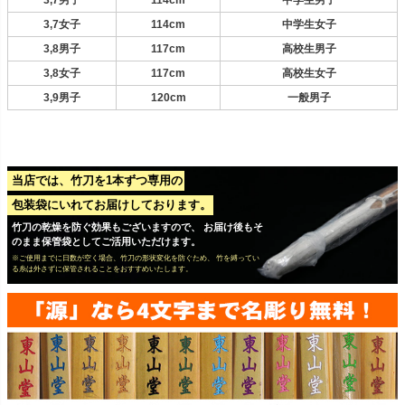
3,7女子
114cm
中学生女子
3,8男子
117cm
高校生男子
3,8女子
117cm
高校生女子
3,9男子
120cm
一般男子
当店では、竹刀を1本ずつ専用の
包装袋にいれてお届けしております。
竹刀の乾燥を防ぐ効果もございますので、 お届け後もそ
のまま保管袋としてご活用いただけます。
※ご使用までに日数が空く場合、竹刀の形状変化を防ぐため、 竹を縛ってい
る糸は外さずに保管されることをおすすめいたします。