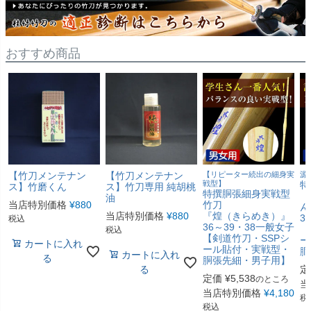
おすすめ商品
【竹刀メンテナン
【竹刀メンテナン
【リピーター続出の細身実
源
戦型】
特
ス】竹磨くん
ス】竹刀専用 純胡桃
特撰胴張細身実戦型
『
油
当店特別価格
¥
880
竹刀
ん
当店特別価格
¥
880
『煌（きらめき）』
3
税込
36～39・38一般女子
【
税込
【剣道竹刀・SSPシ
ー
カートに入れ
ール貼付・実戦型・
胴
カートに入れ
る
胴張先細・男子用】
る
定
定価
¥
5,538
のところ
当
当店特別価格
¥
4,180
税
税込