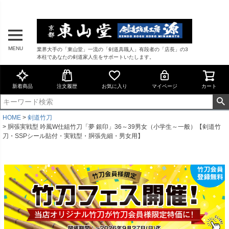
MENU
業界大手の「東山堂」一流の「剣道具職人」有段者の「店長」の3
本柱であなたの剣道家人生をサポートいたします。
新着商品
注文履歴
お気に入り
マイページ
カート
HOME
剣道竹刀
胴張実戦型 吟風W仕組竹刀「夢 銀印」36～39男女（小学生～一般）【剣道竹
刀・SSPシール貼付・実戦型・胴張先細・男女用】