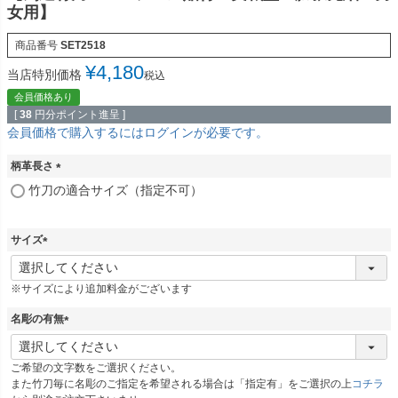
女用】
商品番号
SET2518
¥
4,180
当店特別価格
税込
会員価格あり
[
38
円分ポイント進呈 ]
会員価格で購入するにはログインが必要です。
柄革長さ
(
竹刀の適合サイズ（指定不可）
必
須
)
サイズ
(
必
※サイズにより追加料金がございます
須
)
名彫の有無
(
必
ご希望の文字数をご選択ください。
須
また竹刀毎に名彫のご指定を希望される場合は「指定有」をご選択の上
コチラ
)