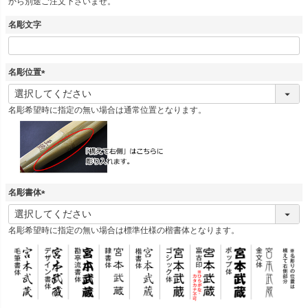
から別途ご注文下さいませ。
名彫文字
名彫位置
(
必
名彫希望時に指定の無い場合は通常位置となります。
須
)
名彫書体
(
必
名彫希望時に指定の無い場合は標準仕様の楷書体となります。
須
)