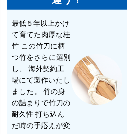
最低５年以上かけ
て育てた肉厚な桂
竹 この竹刀に柄
つ竹をさらに選別
し、 海外契約工
場にて製作いたし
ました。 竹の身
の詰まりで竹刀の
耐久性 打ち込ん
だ時の手応えが変