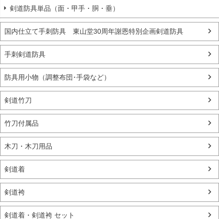
剣道防具単品（面・甲手・胴・垂）
国内仕立て手刺防具 東山堂30周年謝恩特別企画剣道防具
手刺剣道防具
防具用小物（調整布団･手袋など）
剣道竹刀
竹刀付属品
木刀・木刀用品
剣道着
剣道袴
剣道着・剣道袴 セット