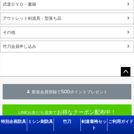
武道ＤＶＤ・書籍
アウトレット剣道具・型落ち品
その他
竹刀会員申し込み
ペー
ジト
500
新規会員登録で
ポイントプレゼント
ップ
へ
お得なクーポン配布中！
LINEお友だち追加で
特別企画防具
ミシン刺防具
竹刀
剣道着袴セッ
ご利用ガイド
ト
20,000円以上
10,000円以上