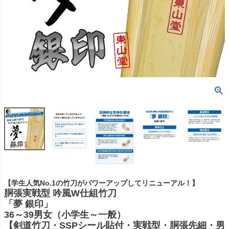
【学生人気No.1の竹刀がパワーアップしてリニューアル！】
胴張実戦型 吟風W仕組竹刀
「夢 銀印」
36～39男女（小学生～一般）
【剣道竹刀・SSPシール貼付・実戦型・胴張先細・男