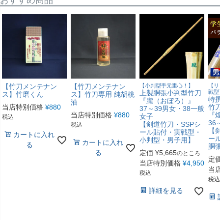
おすすめ商品
【竹刀メンテナン
【竹刀メンテナン
【小判型手元重心！】
【リ
上製胴張小判型竹刀
戦型
ス】竹磨くん
ス】竹刀専用 純胡桃
特
『朧（おぼろ）』
油
当店特別価格
¥
880
竹
37～39男女・38一般
当店特別価格
¥
880
『
女子
税込
36
【剣道竹刀・SSPシ
税込
【
ール貼付・実戦型・
カートに入れ
ー
小判型・男子用】
カートに入れ
る
胴
る
定価
¥
5,665
のところ
定
当店特別価格
¥
4,950
当
税込
税込
詳細を見る