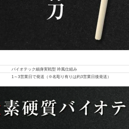
バイオテック細身実戦型 吟風仕組み
1～3営業日で発送（※名彫り有りは約3営業日後発送）