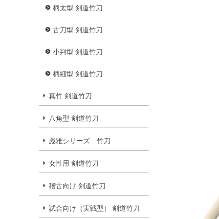
柄太型 剣道竹刀
古刀型 剣道竹刀
小判型 剣道竹刀
柄細型 剣道竹刀
真竹 剣道竹刀
八角型 剣道竹刀
彪雅シリーズ 竹刀
女性用 剣道竹刀
稽古向け 剣道竹刀
試合向け（実戦型） 剣道竹刀