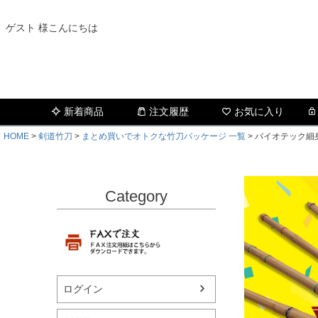
ゲスト 様こんにちは
新着商品
注文履歴
お気に入り
HOME
剣道竹刀
まとめ買いでオトクな竹刀パッケージ 一覧
バイオテック細身
Category
ログイン