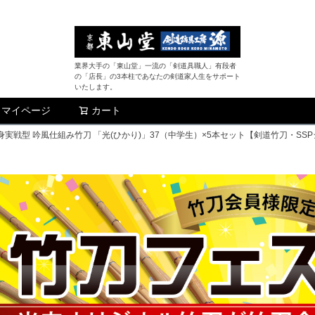
業界大手の「東山堂」一流の「剣道具職人」有段者
の「店長」の3本柱であなたの剣道家人生をサポート
いたします。
マイページ
カート
検索
実戦型 吟風仕組み竹刀 「光(ひかり)」37（中学生）×5本セット【剣道竹刀・SS