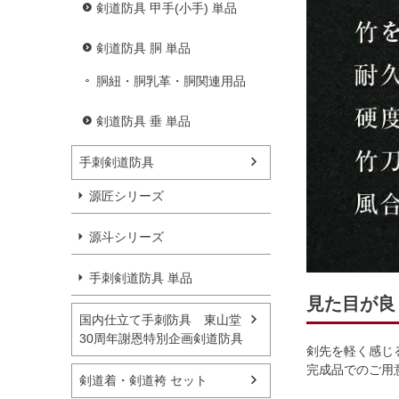
剣道防具 甲手(小手) 単品
剣道防具 胴 単品
胴紐・胴乳革・胴関連用品
剣道防具 垂 単品
手刺剣道防具
源匠シリーズ
源斗シリーズ
手刺剣道防具 単品
見た目が良
国内仕立て手刺防具 東山堂
30周年謝恩特別企画剣道防具
剣先を軽く感じ
完成品でのご用
剣道着・剣道袴 セット