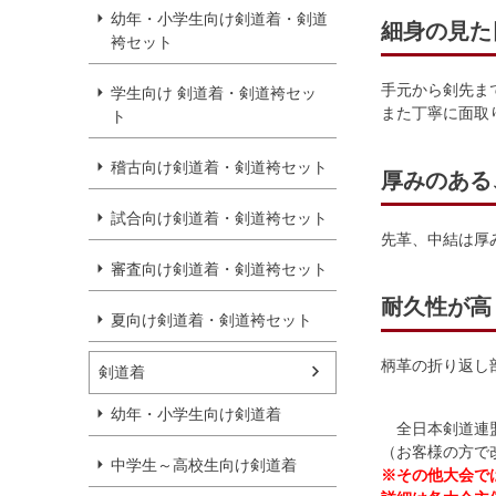
幼年・小学生向け剣道着・剣道
細身の見た
袴セット
手元から剣先ま
学生向け 剣道着・剣道袴セッ
また丁寧に面取
ト
稽古向け剣道着・剣道袴セット
厚みのある
試合向け剣道着・剣道袴セット
先革、中結は厚
審査向け剣道着・剣道袴セット
耐久性が高
夏向け剣道着・剣道袴セット
柄革の折り返し
剣道着
幼年・小学生向け剣道着
全日本剣道連盟
（お客様の方で
中学生～高校生向け剣道着
※その他大会で