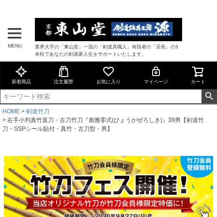
MENU
業界大手の「東山堂」一流の「剣道具職人」有段者の「店長」の3
本柱であなたの剣道家人生をサポートいたします。
新着商品
注文履歴
お気に入り
マイページ
カート
HOME
剣道竹刀
右手小判真竹直刀・古刀竹刀『彪雅零式(ひょうがぜろしき)』39男【剣道竹
刀・SSPシール貼付・真竹・古刀型・男】