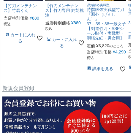
【竹刀メンテナン
【竹刀メンテナン
源お勧め実戦型！
軽
特撰胴張実戦型竹刀
を
ス】竹磨くん
ス】竹刀専用 純胡桃
実
『源心（げんし
油
当店特別価格
¥
880
「
ん）』
当店特別価格
¥
880
3
37～39・38一般女子
税込
【
【剣道竹刀・SSPシ
税込
ー
ール貼付・実戦型・
カートに入れ
胴
胴張先細・男女用】
カートに入れ
る
定
る
定価
¥
6,820
のところ
当
当店特別価格
¥
4,290
税
税込
詳細を見る
新規会員登録