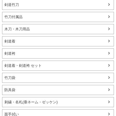
剣道竹刀
竹刀付属品
木刀・木刀用品
剣道着
剣道袴
剣道着・剣道袴 セット
竹刀袋
防具袋
刺繍・名札(垂ネーム・ゼッケン)
面手拭い