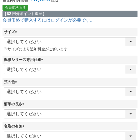
会員価格あり
[
82
円分ポイント進呈 ]
会員価格で購入するにはログインが必要です。
サイズ
(
必
※サイズにより追加料金がございます
須
)
彪雅シリーズ専用仕組
(
必
須
弦の色
)
(
必
須
柄革の長さ
)
(
必
須
名彫の有無
)
(
必