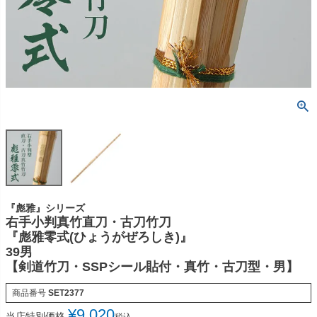
『彪雅』シリーズ
右手小判真竹直刀・古刀竹刀
『彪雅零式(ひょうがぜろしき)』
39男
【剣道竹刀・SSPシール貼付・真竹・古刀型・男】
商品番号
SET2377
¥
9,020
当店特別価格
税込