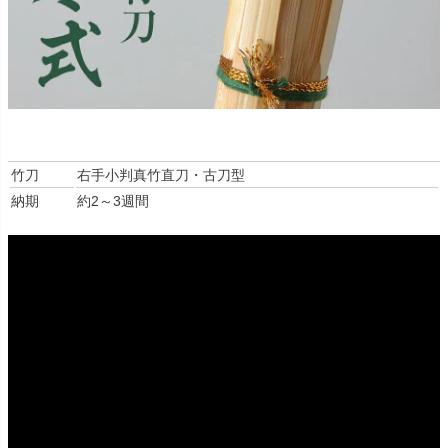
竹刀
右手小判真竹直刀・古刀型
納期
約2～3週間