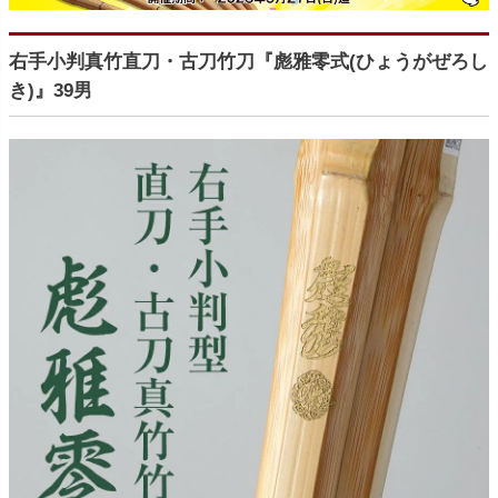
右手小判真竹直刀・古刀竹刀『彪雅零式(ひょうがぜろし
き)』39男