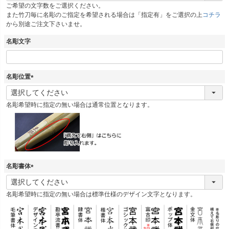
ご希望の文字数をご選択ください。
須
また竹刀毎に名彫のご指定を希望される場合は「指定有」をご選択の上
コチラ
)
から別途ご注文下さいませ。
名彫文字
名彫位置
(
必
名彫希望時に指定の無い場合は通常位置となります。
須
)
名彫書体
(
必
名彫希望時に指定の無い場合は標準仕様のデザイン文字となります。
須
)