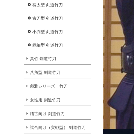
柄太型 剣道竹刀
古刀型 剣道竹刀
小判型 剣道竹刀
柄細型 剣道竹刀
真竹 剣道竹刀
八角型 剣道竹刀
彪雅シリーズ 竹刀
女性用 剣道竹刀
稽古向け 剣道竹刀
試合向け（実戦型） 剣道竹刀