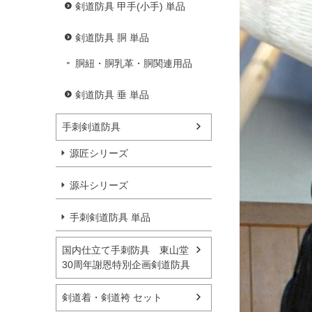
剣道防具 甲手(小手) 単品
剣道防具 胴 単品
胴紐・胴乳革・胴関連用品
剣道防具 垂 単品
手刺剣道防具
源匠シリーズ
源斗シリーズ
手刺剣道防具 単品
国内仕立て手刺防具 東山堂
30周年謝恩特別企画剣道防具
剣道着・剣道袴 セット