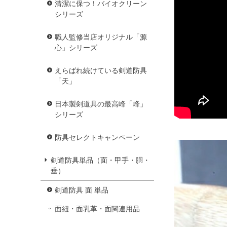
清潔に保つ！バイオクリーン
シリーズ
職人監修当店オリジナル「源
心」シリーズ
えらばれ続けている剣道防具
「天」
日本製剣道具の最高峰「峰」
シリーズ
防具セレクトキャンペーン
剣道防具単品（面・甲手・胴・
垂）
剣道防具 面 単品
面紐・面乳革・面関連用品