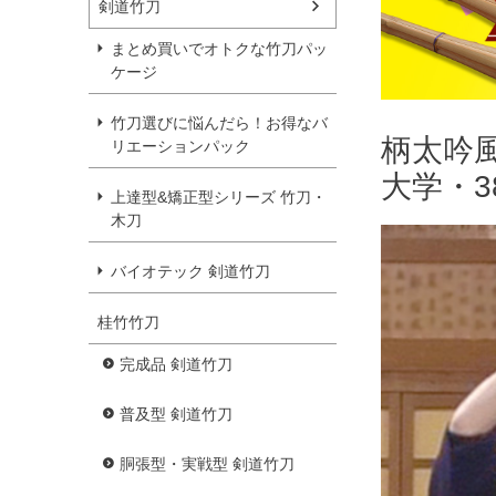
剣道竹刀
まとめ買いでオトクな竹刀パッ
ケージ
竹刀選びに悩んだら！お得なバ
柄太吟風
リエーションパック
大学・
上達型&矯正型シリーズ 竹刀・
木刀
バイオテック 剣道竹刀
桂竹竹刀
完成品 剣道竹刀
普及型 剣道竹刀
胴張型・実戦型 剣道竹刀