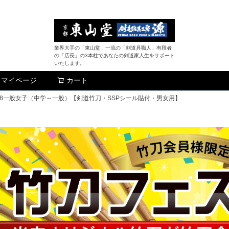
業界大手の「東山堂」一流の「剣道具職人」有段者
の「店長」の3本柱であなたの剣道家人生をサポート
いたします。
マイページ
カート
検索
39・38一般女子（中学～一般）【剣道竹刀・SSPシール貼付・男女用】