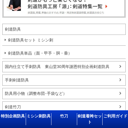
剣道防具
剣道防具セット ミシン刺
剣道防具単品（面・甲手・胴・垂）
国内仕立て手刺防具 東山堂30周年謝恩特別企画剣道防具
手刺剣道防具
防具用小物（調整布団･手袋など）
剣道竹刀
特別企画防具
ミシン刺防具
竹刀
剣道着袴セッ
ご利用ガイド
竹刀付属品
ト