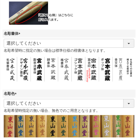
)
名彫書体
(
必
名彫希望時に指定の無い場合は標準仕様の楷書体となります。
須
)
名彫色
(
必
名彫希望時指定の無い場合、無色でのご用意となります。
須
)