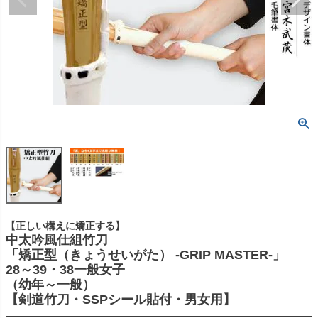
【正しい構えに矯正する】
中太吟風仕組竹刀
「矯正型（きょうせいがた） -GRIP MASTER-」
28～39・38一般女子
（幼年～一般）
【剣道竹刀・SSPシール貼付・男女用】