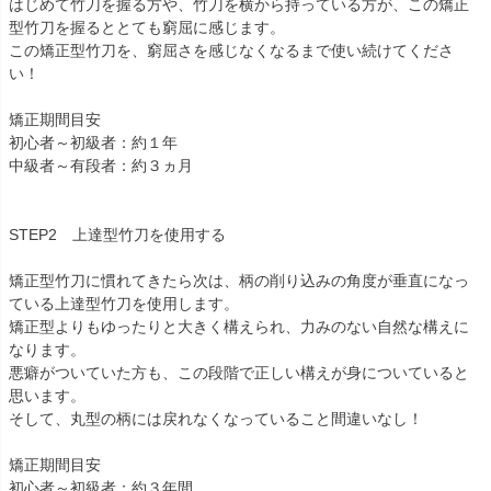
はじめて竹刀を握る方や、竹刀を横から持っている方が、この矯正
型竹刀を握るととても窮屈に感じます。
この矯正型竹刀を、窮屈さを感じなくなるまで使い続けてくださ
い！
矯正期間目安
初心者～初級者：約１年
中級者～有段者：約３ヵ月
STEP2 上達型竹刀を使用する
矯正型竹刀に慣れてきたら次は、柄の削り込みの角度が垂直になっ
ている上達型竹刀を使用します。
矯正型よりもゆったりと大きく構えられ、力みのない自然な構えに
なります。
悪癖がついていた方も、この段階で正しい構えが身についていると
思います。
そして、丸型の柄には戻れなくなっていること間違いなし！
矯正期間目安
初心者～初級者：約３年間