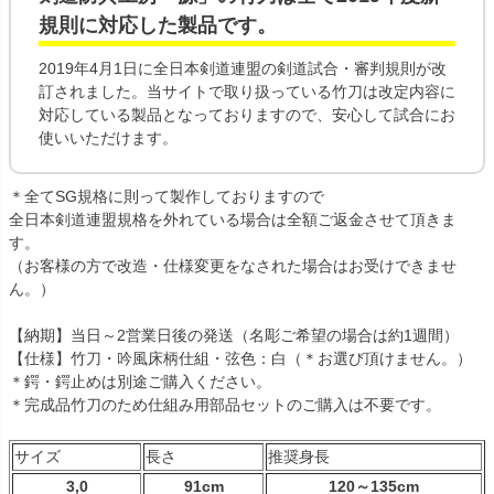
規則
に対応した製品です。
2019年4月1日に全日本剣道連盟の剣道試合・審判規則が改
訂されました。当サイトで取り扱っている竹刀は改定内容に
対応している製品となっておりますので、安心して試合にお
使いいただけます。
＊全てSG規格に則って製作しておりますので
全日本剣道連盟規格を外れている場合は全額ご返金させて頂きま
す。
（お客様の方で改造・仕様変更をなされた場合はお受けできませ
ん。）
【納期】当日～2営業日後の発送（名彫ご希望の場合は約1週間）
【仕様】竹刀・吟風床柄仕組・弦色：白（＊お選び頂けません。）
＊鍔・鍔止めは別途ご購入ください。
＊完成品竹刀のため仕組み用部品セットのご購入は不要です。
サイズ
長さ
推奨身長
3,0
91cm
120～135cm