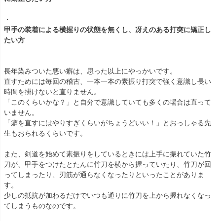
・
甲手の装着による横握りの状態を無くし、冴えのある打突に矯正し
たい方
長年染みついた悪い癖は、思った以上にやっかいです。
直すためには毎回の稽古、一本一本の素振り打突で強く意識し長い
時間を掛けないと直りません。
「このくらいかな？」と自分で意識していても多くの場合は直って
いません。
「癖を直すにはやりすぎくらいがちょうどいい！」とおっしゃる先
生もおられるくらいです。
また、剣道を始めて素振りをしているときには上手に振れていた竹
刀が、甲手をつけたとたんに竹刀を横から握っていたり、竹刀が回
ってしまったり、刃筋が通らなくなったりといったことがありま
す。
少しの抵抗が加わるだけでいつも通りに竹刀を上から握れなくなっ
てしまうものなのです。