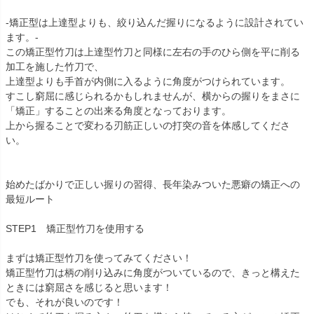
-矯正型は上達型よりも、絞り込んだ握りになるように設計されてい
ます。-
この矯正型竹刀は上達型竹刀と同様に左右の手のひら側を平に削る
加工を施した竹刀で、
上達型よりも手首が内側に入るように角度がつけられています。
すこし窮屈に感じられるかもしれませんが、横からの握りをまさに
「矯正」することの出来る角度となっております。
上から握ることで変わる刃筋正しいの打突の音を体感してくださ
い。
始めたばかりで正しい握りの習得、長年染みついた悪癖の矯正への
最短ルート
STEP1 矯正型竹刀を使用する
まずは矯正型竹刀を使ってみてください！
矯正型竹刀は柄の削り込みに角度がついているので、きっと構えた
ときには窮屈さを感じると思います！
でも、それが良いのです！