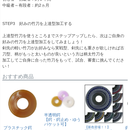
中級者～有段者：約2ヵ月
STEP3 好みの竹刀を上達型加工する
上達型竹刀を使うところまでステップアップしたら、次はご自身の
好みの竹刀を上達型加工をしてみましょう！
剣先の軽い竹刀がお好みなら実戦型、剣先にも重さが欲しければ古
刀型、柄がもっと太いものが良いという方は柄太竹刀を
加工してご自身に合った竹刀をもって、試合、審査に挑んでくださ
い！
おすすめ商品
半透明鍔
【鍔・鍔止め・ゆう
パケット可】
プラスチック鍔
【新色登場！！】
鍔