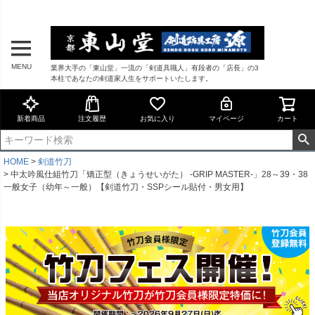
MENU
業界大手の「東山堂」一流の「剣道具職人」有段者の「店長」の3
本柱であなたの剣道家人生をサポートいたします。
新着商品
注文履歴
お気に入り
マイページ
カート
HOME
剣道竹刀
中太吟風仕組竹刀「矯正型（きょうせいがた） -GRIP MASTER-」28～39・38
一般女子（幼年～一般）【剣道竹刀・SSPシール貼付・男女用】