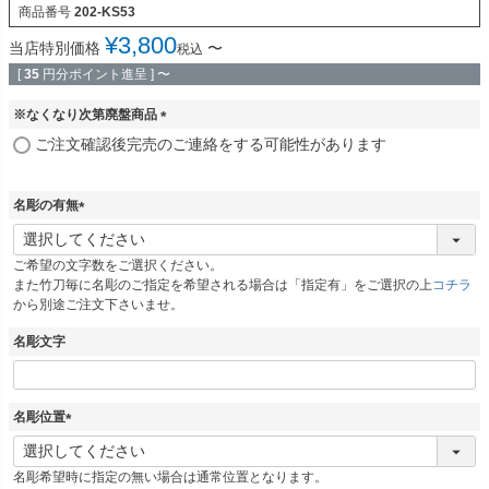
商品番号
202-KS53
¥
3,800
当店特別価格
〜
税込
[
35
円分ポイント進呈 ]
〜
※なくなり次第廃盤商品
(
ご注文確認後完売のご連絡をする可能性があります
必
須
)
名彫の有無
(
必
ご希望の文字数をご選択ください。
須
また竹刀毎に名彫のご指定を希望される場合は「指定有」をご選択の上
コチラ
)
から別途ご注文下さいませ。
名彫文字
名彫位置
(
必
名彫希望時に指定の無い場合は通常位置となります。
須