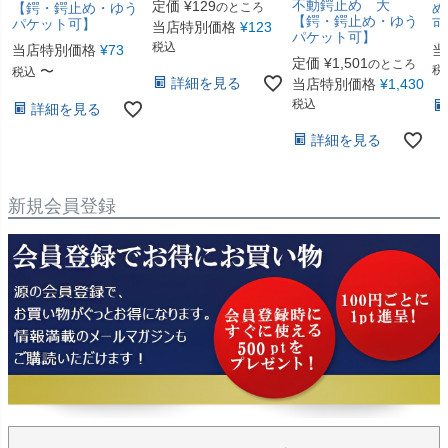
不動鍔止め 大
定価
¥
129
のところ
【鍔・鍔止め・ゆう
め
【鍔・鍔止め・ゆう
パケット可】
可
当店特別価格
¥
123
パケット可】
税込
当店特別価格
¥
73
当
定価
¥
1,501
のところ
〜
税
税込
詳細を見る
当店特別価格
¥
1,430
税込
詳細を見る
詳細を見る
新規会員登録