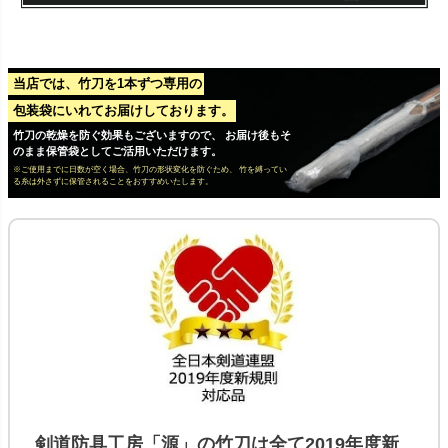
当店では、竹刀を1本ずつ専用の
包装袋にいれてお届けしております。
竹刀の乾燥を防ぐ効果もございますので、 お届け後もそ
のまま保管袋としてご活用いただけます。
※ご使用までに日数が空く場合、竹刀の形状変化を防ぐため、 竹を縛ってい
る糸は外さずに保管されることをおすすめいたします。
剣道防具工房「源」の
竹刀
は全て
2019年度新