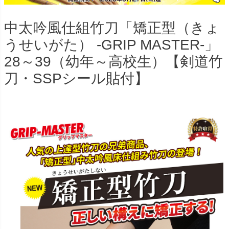
中太吟風仕組竹刀「矯正型（きょ
うせいがた） -GRIP MASTER-」
28～39（幼年～高校生）【剣道竹
刀・SSPシール貼付】