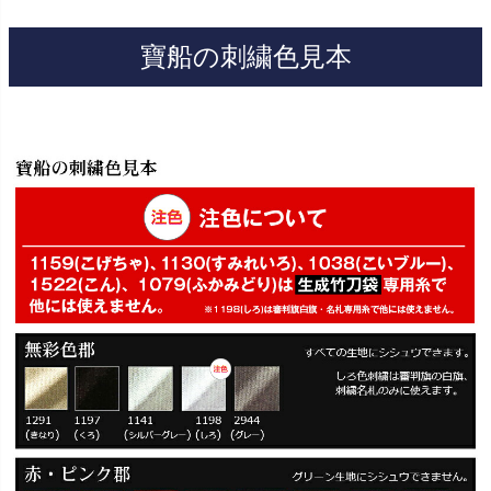
寶船の刺繍色見本