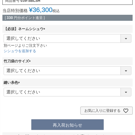
商品番号
039-SBLSH
¥
36,300
当店特別価格
税込
[
330
円分ポイント進呈 ]
【必須】ネームシシュウ
(
必
別ページよりご注文下さい
須
シシュウを追加する
)
竹刀袋のサイズ
(
必
須
縫い糸色
)
(
必
須
)
お気に入りに登録する
再入荷お知らせ