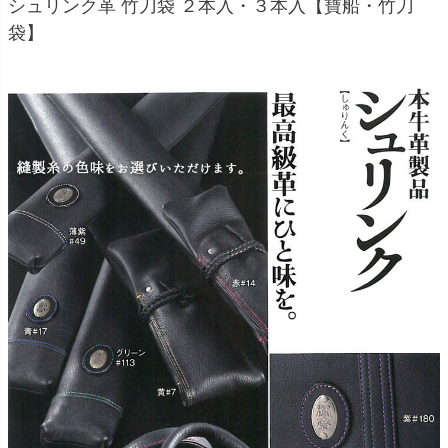
シュリンク革 竹刀袋 ２本入・３本入【寶船・竹刀
袋】