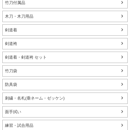
竹刀付属品
木刀・木刀用品
剣道着
剣道袴
剣道着・剣道袴 セット
竹刀袋
防具袋
刺繍・名札(垂ネーム・ゼッケン)
面手拭い
練習・試合用品