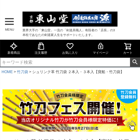
MENU
業界大手の「東山堂」一流の「剣道具職人」有段者の「店長」の3
本柱であなたの剣道家人生をサポートいたします。
新着商品
注文履歴
お気に入り
マイページ
カート
HOME
竹刀袋
シュリンク革 竹刀袋 ２本入・３本入【寶船・竹刀袋】