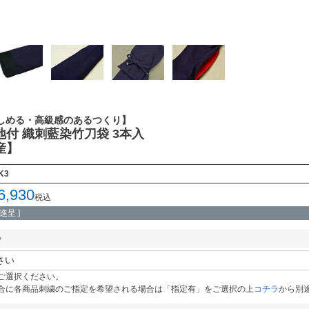
しめる・高級感のあるつくり】
地付 織刺藍染竹刀袋 3本入
産】
K3
6,930
税込
呈 ]
必
ご選択ください。
須
合に各商品刺繍のご指定を希望される場合は「指定有」をご選択の上
コチラ
から別