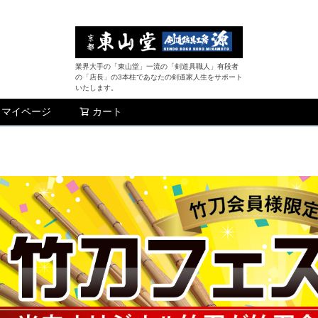
業界大手の「東山堂」一流の「剣道具職人」有段者
の「店長」の3本柱であなたの剣道家人生をサポート
いたします。
マイページ
カート
検索