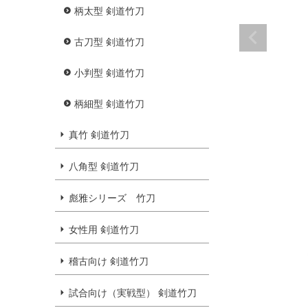
柄太型 剣道竹刀
古刀型 剣道竹刀
小判型 剣道竹刀
柄細型 剣道竹刀
真竹 剣道竹刀
八角型 剣道竹刀
彪雅シリーズ 竹刀
女性用 剣道竹刀
稽古向け 剣道竹刀
試合向け（実戦型） 剣道竹刀