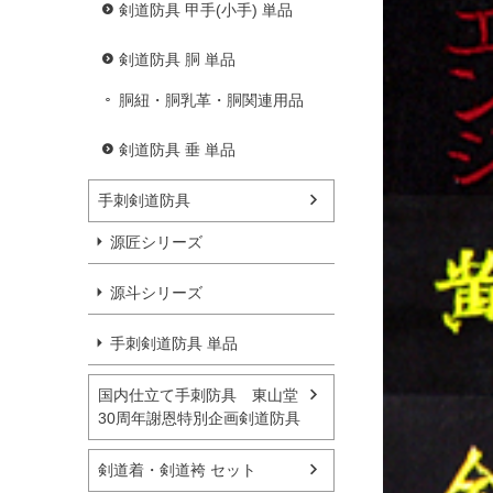
剣道防具 甲手(小手) 単品
剣道防具 胴 単品
胴紐・胴乳革・胴関連用品
剣道防具 垂 単品
手刺剣道防具
源匠シリーズ
源斗シリーズ
手刺剣道防具 単品
国内仕立て手刺防具 東山堂
30周年謝恩特別企画剣道防具
剣道着・剣道袴 セット