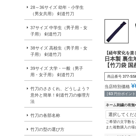
28～36サイズ 幼年・小学生
（男女共用） 剣道竹刀
37サイズ 中学生（男子用・女
子用） 剣道竹刀
38サイズ 高校生（男子用・女
【経年変化を楽
子用） 剣道竹刀
日本製 裏生
【竹刀袋 国
39サイズ 大学・一般（男子
用・女子用） 剣道竹刀
商品番号
377-SS
¥
当店特別価格
竹刀のささくれ、どうしよう？
[
63
円分ポイント進
意外と簡単！剣道竹刀の修理方
法
ネーム刺繍の有無
(
竹刀の各部名称
ご希望の文字数を
また複数購入の場
)
竹刀の型の選び方