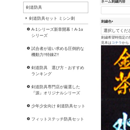
ネーム刺繍内容
剣道防具
剣道防具セット ミシン刺
刺繍色
(
A-1シリーズ新章開幕！A-1α
必
シリーズ
刺繍希望時指定の
須
見本は
コチラ
から
)
試合者が追い求める圧倒的な
機動力!!特錬Z!!
剣道防具 選び方・おすすめ
ランキング
剣道防具専門店が厳選した
『源』オリジナルシリーズ
少年少女向け 剣道防具セット
フィットステッチ防具セット