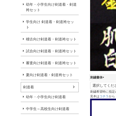
幼年・小学生向け剣道着・剣道
袴セット
学生向け 剣道着・剣道袴セッ
ト
稽古向け剣道着・剣道袴セット
試合向け剣道着・剣道袴セット
審査向け剣道着・剣道袴セット
夏向け剣道着・剣道袴セット
刺繍書体
(
剣道着
必
刺繍希望時に指定
須
見本は
コチラ
から
幼年・小学生向け剣道着
)
中学生～高校生向け剣道着