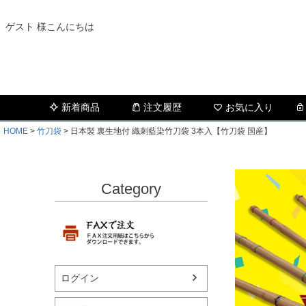
ゲスト 様こんにちは
新着商品
注文履歴
お気に入り
HOME
竹刀袋
日本製 裏生地付 織刺藍染竹刀袋 3本入【竹刀袋 国産】
Category
ログイン