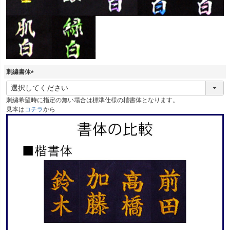
刺繍書体
(
必
刺繍希望時に指定の無い場合は標準仕様の楷書体となります。
須
見本は
コチラ
から
)