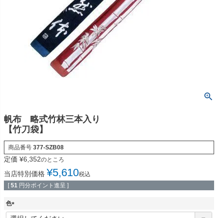
帆布 略式竹林三本入り
【竹刀袋】
商品番号
377-SZB08
定価
¥
6,352
のところ
¥
5,610
当店特別価格
税込
[
51
円分ポイント進呈 ]
色
(