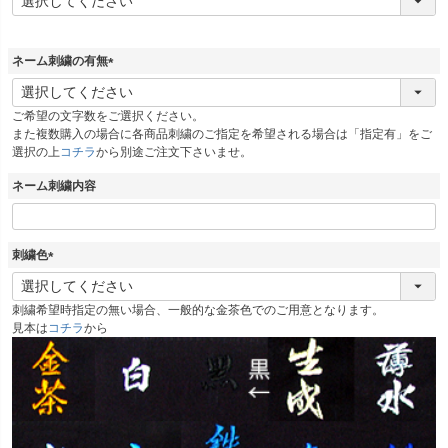
必
須
)
ネーム刺繍の有無
(
必
ご希望の文字数をご選択ください。
須
また複数購入の場合に各商品刺繍のご指定を希望される場合は「指定有」をご
)
選択の上
コチラ
から別途ご注文下さいませ。
ネーム刺繍内容
刺繍色
(
必
刺繍希望時指定の無い場合、一般的な金茶色でのご用意となります。
須
見本は
コチラ
から
)