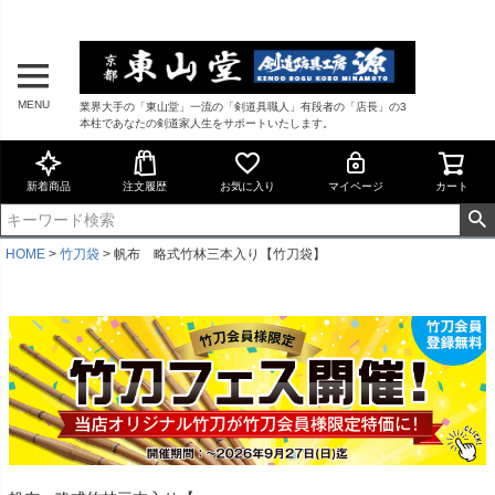
MENU
業界大手の「東山堂」一流の「剣道具職人」有段者の「店長」の3
本柱であなたの剣道家人生をサポートいたします。
新着商品
注文履歴
お気に入り
マイページ
カート
HOME
竹刀袋
帆布 略式竹林三本入り【竹刀袋】