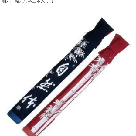
帆布 略式竹林三本入り【