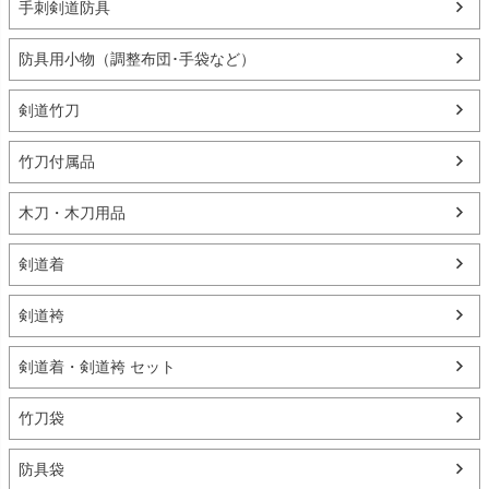
手刺剣道防具
防具用小物（調整布団･手袋など）
剣道竹刀
竹刀付属品
木刀・木刀用品
剣道着
剣道袴
剣道着・剣道袴 セット
竹刀袋
防具袋