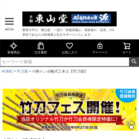
MENU
業界大手の「東山堂」一流の「剣道具職人」有段者の「店長」の3
本柱であなたの剣道家人生をサポートいたします。
新着商品
注文履歴
お気に入り
マイページ
カート
HOME
竹刀袋
小柄トンボ略式三本入【竹刀袋】