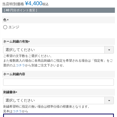
¥
4,400
当店特別価格
税込
[
40
円分ポイント進呈 ]
色
(
エンジ
必
須
)
ネーム刺繍の有無
(
必
ご希望の文字数をご選択ください。
須
また複数購入の場合に各商品刺繍のご指定を希望される場合は「指定有」をご
)
選択の上
コチラ
から別途ご注文下さいませ。
ネーム刺繍内容
刺繍書体
(
必
刺繍希望時に指定の無い場合は標準仕様の楷書体となります。
須
見本は
コチラ
から
)