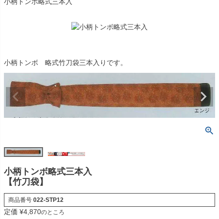
小柄トンボ略式三本入
小柄トンボ 略式竹刀袋三本入りです。
小柄トンボ略式三本入
【竹刀袋】
商品番号
022-STP12
定価
¥
4,870
のところ