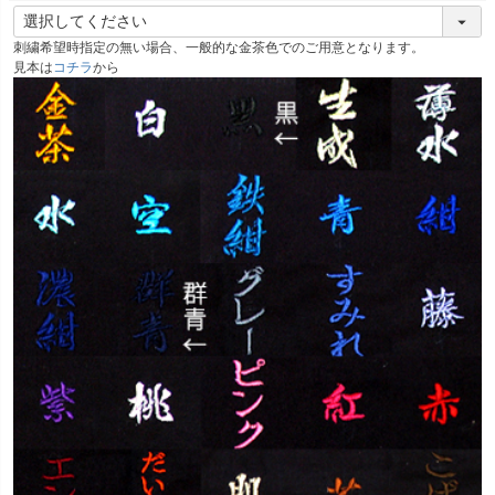
(
必
刺繍希望時指定の無い場合、一般的な金茶色でのご用意となります。
須
見本は
コチラ
から
)