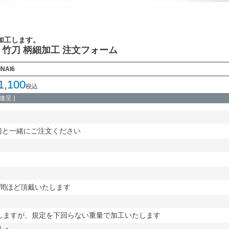
加工します。
竹刀 柄細加工 注文フォーム
INAI6
1,100
税込
呈 ]
刀と一緒にご注文ください
週間ほど頂戴いたします
少しますが、規定を下回らない重量で加工いたします