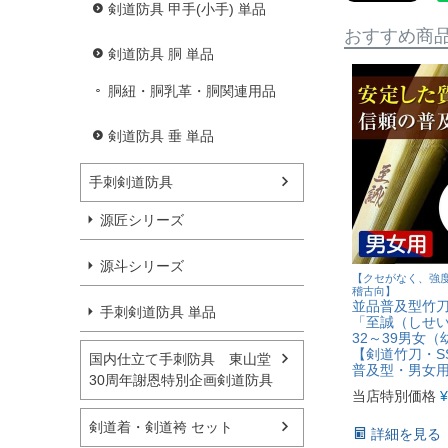
剣道防具 甲手(小手) 単品
おすすめ商
剣道防具 胴 単品
胴紐・胴乳革・胴関連用品
剣道防具 垂 単品
手刺剣道防具
源匠シリーズ
源斗シリーズ
【クセがなく、強
稽古向】
並品普及型竹
手刺剣道防具 単品
「至誠（しせ
32～39男女
【剣道竹刀・S
国内仕立て手刺防具 東山堂
普及型・男女
30周年謝恩特別企画剣道防具
当店特別価格
¥
剣道着・剣道袴 セット
詳細を見る