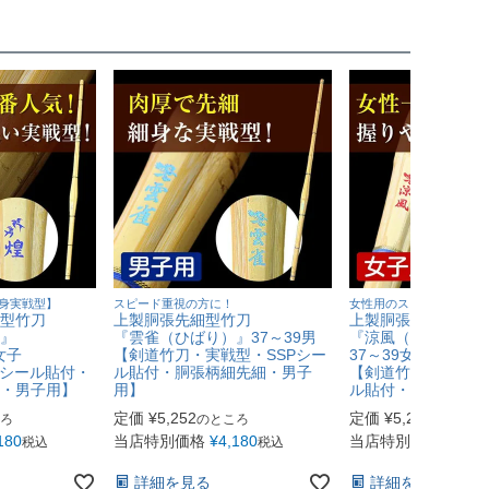
身実戦型】
スピード重視の方に！
女性用のスピード型！
型竹刀
上製胴張先細型竹刀
上製胴張先細型竹刀
』
『雲雀（ひばり）』37～39男
『涼風（すずかぜ）
女子
【剣道竹刀・実戦型・SSPシー
37～39女
Pシール貼付・
ル貼付・胴張柄細先細・男子
【剣道竹刀・実戦型
・男子用】
用】
ル貼付・胴張先細・
定価
¥
5,252
定価
¥
5,252
ろ
のところ
のところ
180
当店特別価格
¥
4,180
当店特別価格
¥
4,18
税込
税込
詳細を見る
詳細を見る