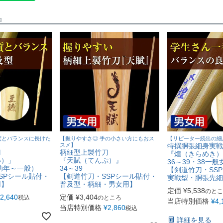
品
度とバランスに長けた
【握りやすさ◎ 手の小さい方にもおス
【リピーター続出の細
スメ】
特撰胴張細身実戦
刀
柄細型上製竹刀
『煌（きらめき）
い）」
『天賦（てんぷ）』
36～39・38一般
（幼年～一般）
34～39
【剣道竹刀・SS
SPシール貼付・
【剣道竹刀・SSPシール貼付・
実戦型・胴張先細
用】
普及型・柄細・男女用】
定価
¥
5,538
のとこ
2,640
定価
¥
3,404
税込
のところ
当店特別価格
¥
4,
当店特別価格
¥
2,860
税込
詳細を見る