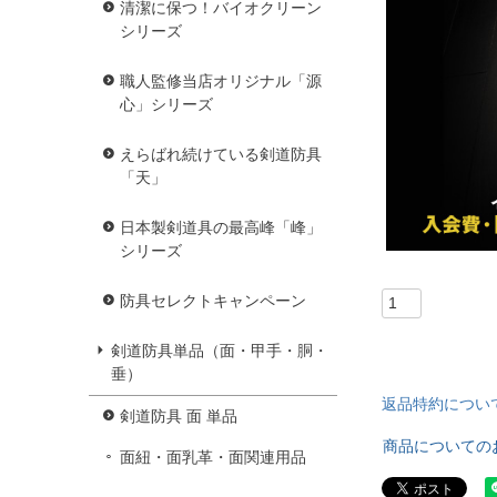
清潔に保つ！バイオクリーン
シリーズ
職人監修当店オリジナル「源
心」シリーズ
えらばれ続けている剣道防具
「天」
日本製剣道具の最高峰「峰」
シリーズ
防具セレクトキャンペーン
剣道防具単品（面・甲手・胴・
垂）
返品特約につい
剣道防具 面 単品
商品についての
面紐・面乳革・面関連用品