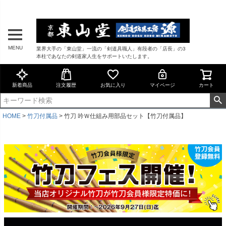
MENU
業界大手の「東山堂」一流の「剣道具職人」有段者の「店長」の3
本柱であなたの剣道家人生をサポートいたします。
新着商品
注文履歴
お気に入り
マイページ
カート
HOME
竹刀付属品
竹刀 吟Ｗ仕組み用部品セット【竹刀付属品】