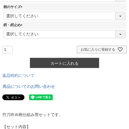
必
須
柄のサイズ
)
(
必
須
鍔・鍔止め
)
(
必
須
)
お気に入りに登録する
カートに入れる
返品特約について
商品についてのお問い合わせ
竹刀吟Ｗ柄仕組み用セットです。
【セット内容】