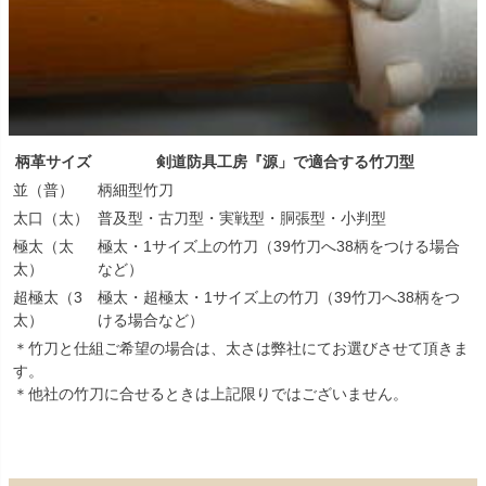
柄革サイズ
剣道防具工房『源」で適合する竹刀型
並（普）
柄細型竹刀
太口（太）
普及型・古刀型・実戦型・胴張型・小判型
極太（太
極太・1サイズ上の竹刀（39竹刀へ38柄をつける場合
太）
など）
超極太（3
極太・超極太・1サイズ上の竹刀（39竹刀へ38柄をつ
太）
ける場合など）
＊竹刀と仕組ご希望の場合は、太さは弊社にてお選びさせて頂きま
す。
＊他社の竹刀に合せるときは上記限りではございません。