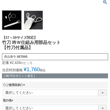
【37～39サイズ対応】
竹刀 吟Ｗ仕組み用部品セット
【竹刀付属品】
商品番号
SET005
定価
¥
2,428
のところ
¥
1,760
当店特別価格
税込
[
16
円分ポイント進呈 ]
◇ご使用目的◇
(
必
須
弦の色
)
(