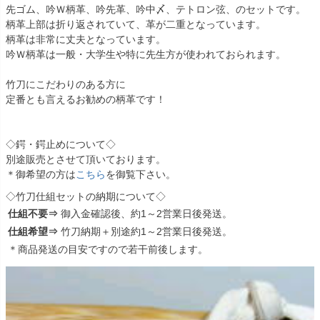
先ゴム、吟Ｗ柄革、吟先革、吟中〆、テトロン弦、のセットです。
柄革上部は折り返されていて、革が二重となっています。
柄革は非常に丈夫となっています。
吟Ｗ柄革は一般・大学生や特に先生方が使われておられます。
竹刀にこだわりのある方に
定番とも言えるお勧めの柄革です！
◇鍔・鍔止めについて◇
別途販売とさせて頂いております。
＊御希望の方は
こちら
を御覧下さい。
◇竹刀仕組セットの納期について◇
仕組不要⇒
御入金確認後、約1～2営業日後発送。
仕組希望⇒
竹刀納期＋別途約1～2営業日後発送。
＊商品発送の目安ですので若干前後します。