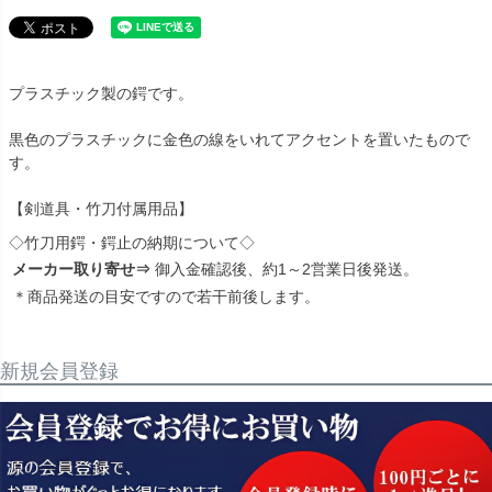
プラスチック製の鍔です。
黒色のプラスチックに金色の線をいれてアクセントを置いたもので
す。
【剣道具・竹刀付属用品】
◇竹刀用鍔・鍔止の納期について◇
メーカー取り寄せ⇒
御入金確認後、約1～2営業日後発送。
＊商品発送の目安ですので若干前後します。
新規会員登録