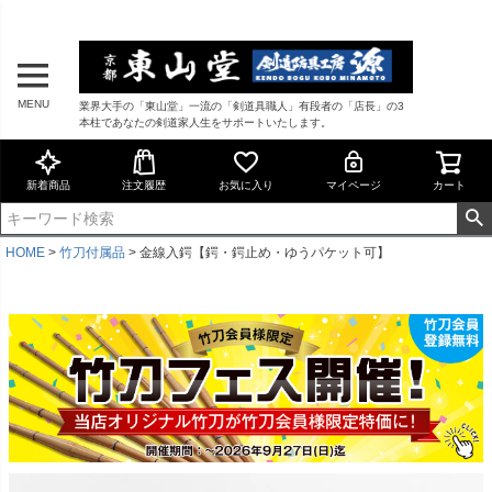
MENU
業界大手の「東山堂」一流の「剣道具職人」有段者の「店長」の3
本柱であなたの剣道家人生をサポートいたします。
新着商品
注文履歴
お気に入り
マイページ
カート
HOME
竹刀付属品
金線入鍔【鍔・鍔止め・ゆうパケット可】