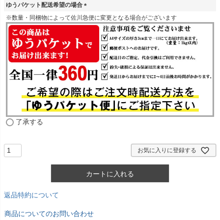
ゆうパケット配送希望の場合
(
※数量・同梱物によって佐川急便に変更となる場合がございます
必
須
)
了承する
お気に入りに登録する
カートに入れる
返品特約について
商品についてのお問い合わせ