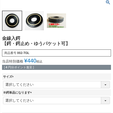
金線入鍔
【鍔・鍔止め・ゆうパケット可】
商品番号
002-TGL
¥
440
当店特別価格
税込
[
4
円分ポイント進呈 ]
サイズ
(
必
須
※鍔単品になります
)
(
必
須
)