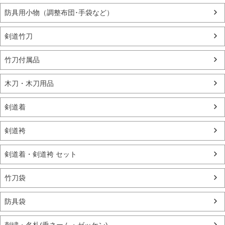
防具用小物（調整布団･手袋など）
剣道竹刀
竹刀付属品
木刀・木刀用品
剣道着
剣道袴
剣道着・剣道袴 セット
竹刀袋
防具袋