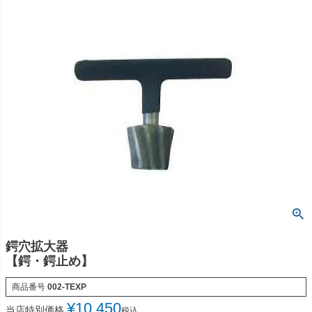
鍔穴拡大器
【鍔・鍔止め】
商品番号
002-TEXP
¥
10,450
当店特別価格
税込