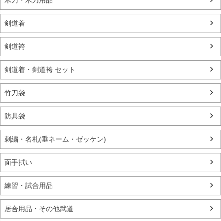
剣道着
剣道袴
剣道着・剣道袴 セット
竹刀袋
防具袋
刺繍・名札(垂ネーム・ゼッケン)
面手拭い
練習・試合用品
居合用品・その他武道