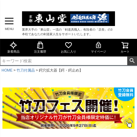
MENU
業界大手の「東山堂」一流の「剣道具職人」有段者の「店長」の3
本柱であなたの剣道家人生をサポートいたします。
新着商品
注文履歴
お気に入り
マイページ
カート
HOME
竹刀付属品
鍔穴拡大器【鍔・鍔止め】