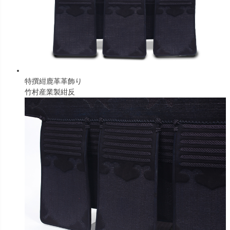
特撰紺鹿革革飾り
竹村産業製紺反