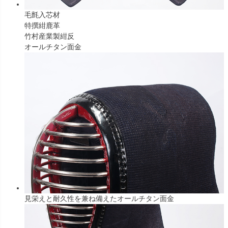
毛氈入芯材
特撰紺鹿革
竹村産業製紺反
オールチタン面金
見栄えと耐久性を兼ね備えたオールチタン面金