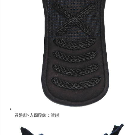
碁盤刺×入四段飾：濃紺