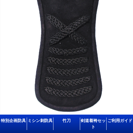
特別企画防具
ミシン刺防具
竹刀
剣道着袴セッ
ご利用ガイド
×飾五段飾
ト