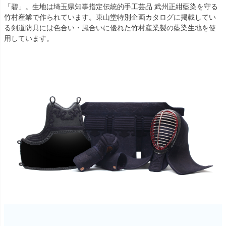
「碧」。生地は埼玉県知事指定伝統的手工芸品 武州正紺藍染を守る
竹村産業で作られています。東山堂特別企画カタログに掲載してい
る剣道防具には色合い・風合いに優れた竹村産業製の藍染生地を使
用しています。