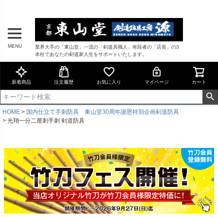
MENU
業界大手の「東山堂」一流の「剣道具職人」有段者の「店長」の3
本柱であなたの剣道家人生をサポートいたします。
新着商品
注文履歴
お気に入り
マイページ
カート
HOME
国内仕立て手刺防具 東山堂30周年謝恩特別企画剣道防具
光翔一分二厘刺手刺 剣道防具