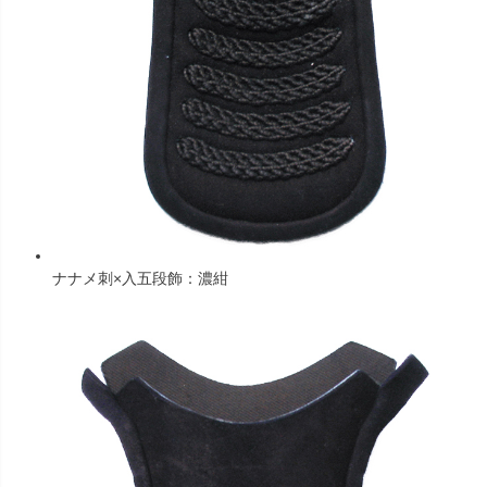
ナナメ刺×入五段飾：濃紺