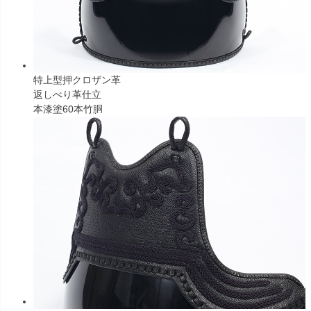
特上型押クロザン革
返しべり革仕立
本漆塗60本竹胴