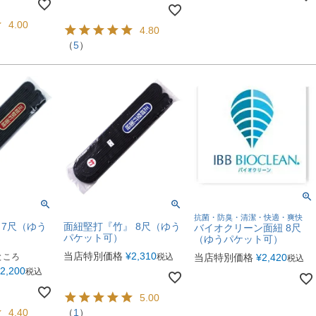
4.00
4.80
（
5
）
抗菌・防臭・清潔・快適・爽快
7尺（ゆう
面紐堅打『竹』 8尺（ゆう
バイオクリーン面紐 8尺
パケット可）
（ゆうパケット可）
当店特別価格
¥
2,310
ところ
税込
当店特別価格
¥
2,420
税込
2,200
税込
5.00
4.40
（
1
）