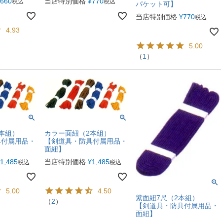
660
当店特別価格
¥
770
税込
税込
パケット可】
当店特別価格
¥
770
税込
4.93
5.00
（
1
）
本組）
カラー面紐（2本組）
具付属用品・
【剣道具・防具付属用品・
面紐】
1,485
当店特別価格
¥
1,485
税込
税込
5.00
4.50
紫面紐7尺（2本組）
（
2
）
【剣道具・防具付属用品・
面紐】