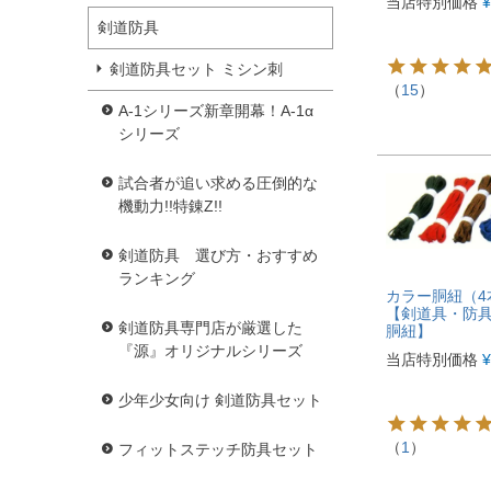
当店特別価格
¥
剣道防具
剣道防具セット ミシン刺
（
15
）
A-1シリーズ新章開幕！A-1α
シリーズ
試合者が追い求める圧倒的な
機動力!!特錬Z!!
剣道防具 選び方・おすすめ
ランキング
カラー胴紐（4
【剣道具・防
剣道防具専門店が厳選した
胴紐】
『源』オリジナルシリーズ
当店特別価格
¥
少年少女向け 剣道防具セット
（
1
）
フィットステッチ防具セット