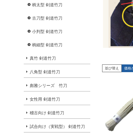
柄太型 剣道竹刀
古刀型 剣道竹刀
小判型 剣道竹刀
柄細型 剣道竹刀
真竹 剣道竹刀
並び替え
価格
八角型 剣道竹刀
彪雅シリーズ 竹刀
女性用 剣道竹刀
稽古向け 剣道竹刀
試合向け（実戦型） 剣道竹刀