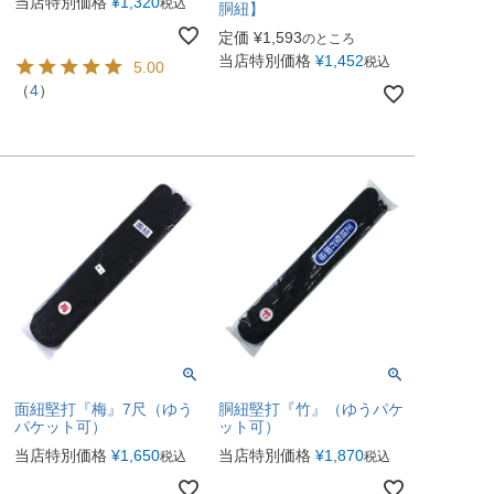
当店特別価格
¥
1,320
税込
胴紐】
定価
¥
1,593
のところ
当店特別価格
¥
1,452
税込
5.00
（
4
）
面紐堅打『梅』7尺（ゆう
胴紐堅打『竹』（ゆうパケ
パケット可）
ット可）
当店特別価格
¥
1,650
当店特別価格
¥
1,870
税込
税込