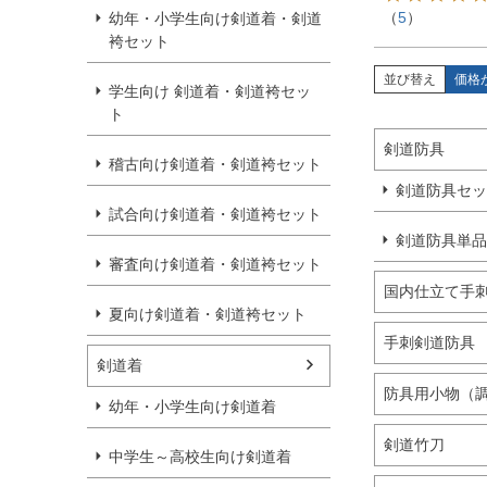
（
5
）
幼年・小学生向け剣道着・剣道
袴セット
並び替え
価格
学生向け 剣道着・剣道袴セッ
ト
剣道防具
稽古向け剣道着・剣道袴セット
剣道防具セッ
試合向け剣道着・剣道袴セット
剣道防具単品
審査向け剣道着・剣道袴セット
国内仕立て手刺
夏向け剣道着・剣道袴セット
手刺剣道防具
剣道着
防具用小物（調
幼年・小学生向け剣道着
剣道竹刀
中学生～高校生向け剣道着