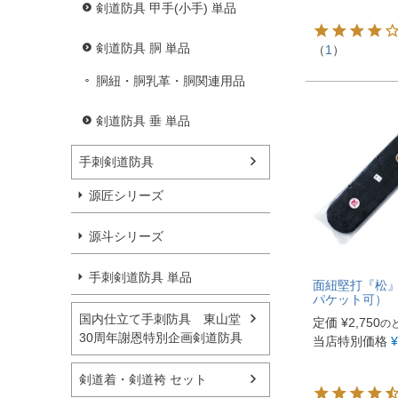
剣道防具 甲手(小手) 単品
剣道防具 胴 単品
（
1
）
胴紐・胴乳革・胴関連用品
剣道防具 垂 単品
手刺剣道防具
源匠シリーズ
源斗シリーズ
手刺剣道防具 単品
面紐堅打『松』
パケット可）
国内仕立て手刺防具 東山堂
定価
¥
2,750
の
30周年謝恩特別企画剣道防具
当店特別価格
¥
剣道着・剣道袴 セット