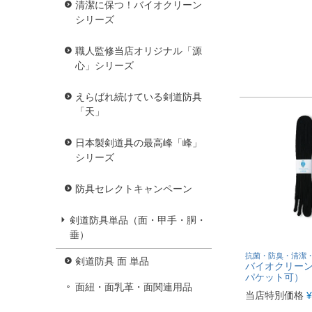
清潔に保つ！バイオクリーン
シリーズ
職人監修当店オリジナル「源
心」シリーズ
えらばれ続けている剣道防具
「天」
日本製剣道具の最高峰「峰」
シリーズ
防具セレクトキャンペーン
剣道防具単品（面・甲手・胴・
垂）
抗菌・防臭・清潔
剣道防具 面 単品
バイオクリー
パケット可）
面紐・面乳革・面関連用品
当店特別価格
¥