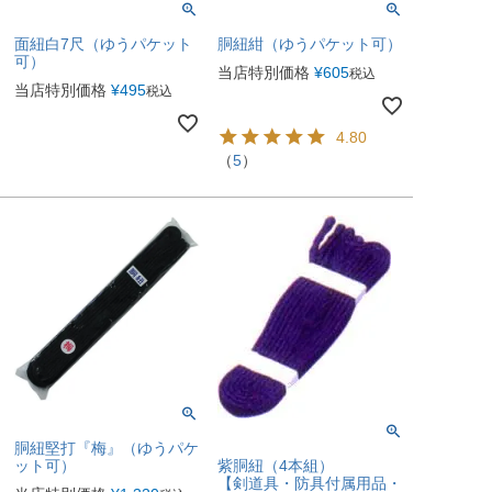
面紐白7尺（ゆうパケット
胴紐紺（ゆうパケット可）
可）
当店特別価格
¥
605
税込
当店特別価格
¥
495
税込
4.80
（
5
）
胴紐堅打『梅』（ゆうパケ
紫胴紐（4本組）
ット可）
【剣道具・防具付属用品・