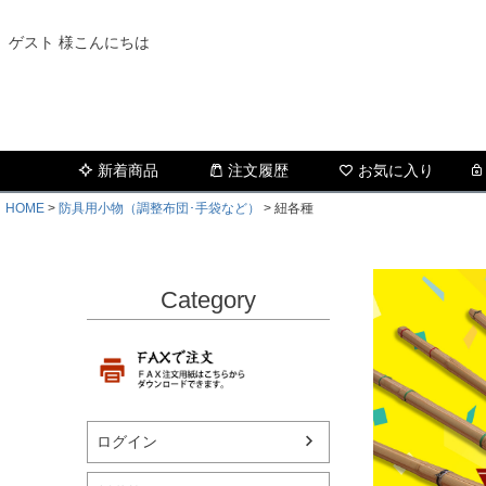
ゲスト 様こんにちは
新着商品
注文履歴
お気に入り
HOME
防具用小物（調整布団･手袋など）
紐各種
Category
ログイン