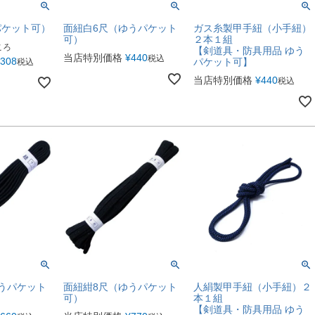
パケット可）
面紐白6尺（ゆうパケット
ガス糸製甲手紐（小手紐）
可）
２本１組
ころ
【剣道具・防具用品 ゆう
当店特別価格
¥
440
税込
308
パケット可】
税込
当店特別価格
¥
440
税込
うパケット
面紐紺8尺（ゆうパケット
人絹製甲手紐（小手紐）２
可）
本１組
【剣道具・防具用品 ゆう