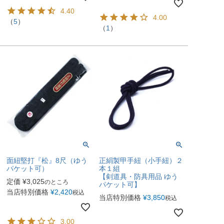
4.40
4.00
（
5
）
（
1
）
面紐堅打『松』8尺（ゆう
正絹製甲手紐（小手紐）２
パケット可）
本１組
【剣道具・防具用品 ゆう
定価
¥
3,025
のところ
パケット可】
当店特別価格
¥
2,420
税込
当店特別価格
¥
3,850
税込
3.00