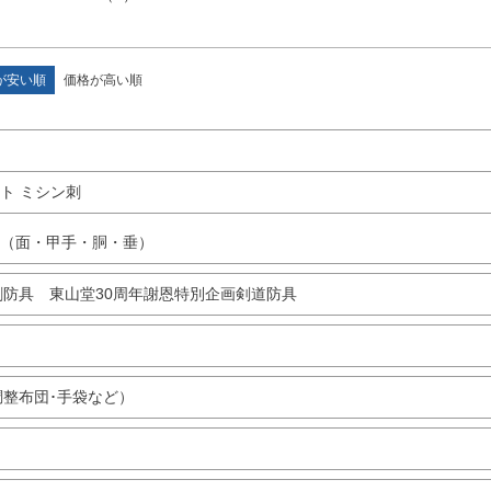
が安い順
価格が高い順
ト ミシン刺
（面・甲手・胴・垂）
防具 東山堂30周年謝恩特別企画剣道防具
整布団･手袋など）