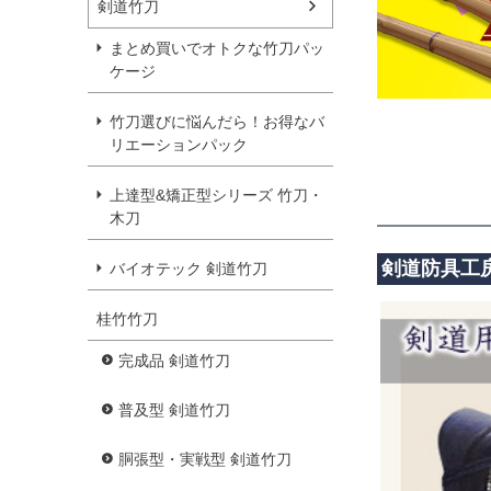
剣道竹刀
まとめ買いでオトクな竹刀パッ
ケージ
竹刀選びに悩んだら！お得なバ
リエーションパック
上達型&矯正型シリーズ 竹刀・
木刀
剣道防具工房
バイオテック 剣道竹刀
桂竹竹刀
完成品 剣道竹刀
普及型 剣道竹刀
胴張型・実戦型 剣道竹刀