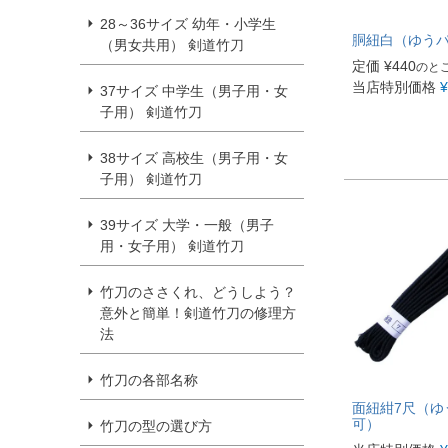
28～36サイズ 幼年・小学生
胴紐白（ゆう
（男女共用） 剣道竹刀
定価
¥
440
のと
当店特別価格
¥
37サイズ 中学生（男子用・女
子用） 剣道竹刀
38サイズ 高校生（男子用・女
子用） 剣道竹刀
39サイズ 大学・一般（男子
用・女子用） 剣道竹刀
竹刀のささくれ、どうしよう？
意外と簡単！剣道竹刀の修理方
法
竹刀の各部名称
面紐紺7尺（ゆ
可）
竹刀の型の選び方