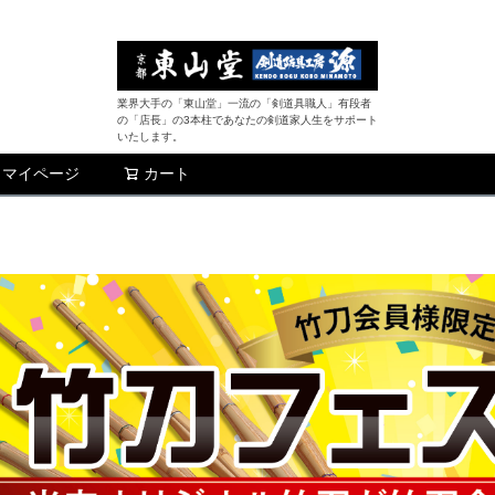
業界大手の「東山堂」一流の「剣道具職人」有段者
の「店長」の3本柱であなたの剣道家人生をサポート
いたします。
マイページ
カート
検索