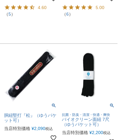
4.60
5.00
（
5
）
（
6
）
胴紐堅打『松』（ゆうパケ
抗菌・防臭・清潔・快適・爽快
バイオクリーン面紐 7尺
ット可）
（ゆうパケット可）
当店特別価格
¥
2,090
税込
当店特別価格
¥
2,200
税込