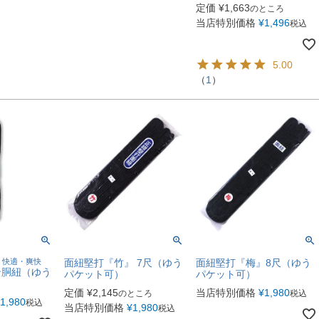
定価
¥
1,663
のところ
当店特別価格
¥
1,496
税込
5.00
（
1
）
・快適・爽快
面紐堅打『竹』 7尺（ゆう
面紐堅打『梅』8尺（ゆう
ン胴紐（ゆう
パケット可）
パケット可）
定価
¥
2,145
当店特別価格
¥
1,980
のところ
税込
1,980
税込
当店特別価格
¥
1,980
税込