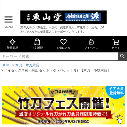
MENU
業界大手の「東山堂」一流の「剣道具職人」有段者の「店長」の3
本柱であなたの剣道家人生をサポートいたします。
新着商品
注文履歴
お気に入り
マイページ
カート
HOME
木刀・木刀用品
ハイゼックス鍔・鍔止 セット（ゆうパケット可）【木刀・小物用品】