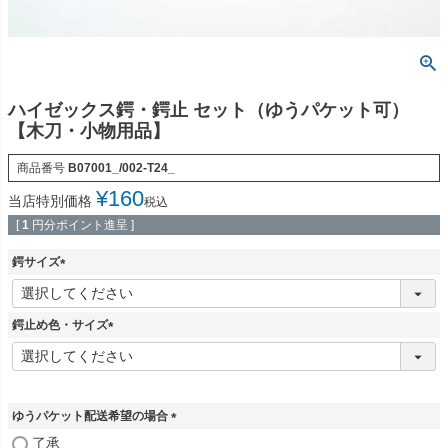
ハイゼックス鍔・鍔止 セット（ゆうパケット可）
【木刀・小物用品】
商品番号
B07001_/002-T24_
¥
160
当店特別価格
税込
[
1
円分ポイント進呈 ]
鍔サイズ
(
必
須
鍔止め色・サイズ
)
(
必
須
)
ゆうパケット配送希望の場合
(
了承