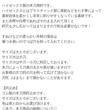
ハイゼックス製の木刀用鍔です。
ハイゼックスとはプラスティック製に亜鉛などをたす事によって
素材自体を柔かくし非常に削りやすくなっている素材です。
また赤樫や白樫であればそのまま入れて頂くと
鍔穴も少し広がってはまりますので削る必要がないです！
すぬけなどの柔らかい木材の場合は
傷つき易いのでつば穴を削って入れてください。
サイズは大と小がございます。
サイズ大は大刀、
サイズ小は中刀・小刀に対応しております。
木刀によって刀身の太さや形が違いますので
お客様の方で鍔の穴を削って広げて頂かないと
刃区（はまち）まで届かないことがあります。
【鍔止め】
ゴム製の木刀用鍔止めです。
サイズは大と小がございます。
色は茶と白からお選び頂けます。
◇木刀・木刀用品の納期について◇