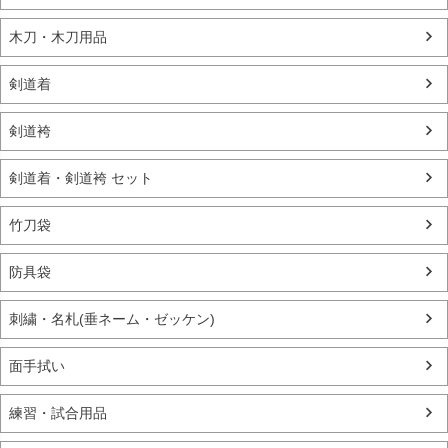
木刀・木刀用品
剣道着
剣道袴
剣道着・剣道袴 セット
竹刀袋
防具袋
刺繍・名札(垂ネーム・ゼッケン)
面手拭い
練習・試合用品