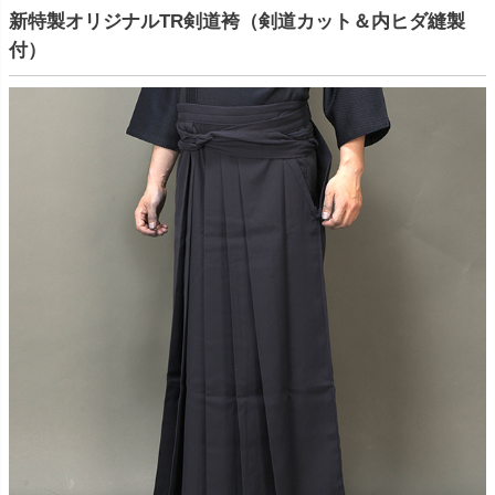
新特製オリジナルTR剣道袴（剣道カット＆内ヒダ縫製
付）