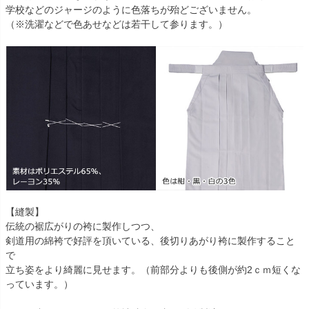
学校などのジャージのように色落ちが殆どございません。
（※洗濯などで色あせなどは若干して参ります。）
【縫製】
伝統の裾広がりの袴に製作しつつ、
剣道用の綿袴で好評を頂いている、後切りあがり袴に製作すること
で
立ち姿をより綺麗に見せます。（前部分よりも後側が約2ｃｍ短くな
っています。）