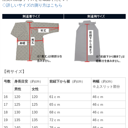
◇詳しいサイズの測り方はこちら
【袴サイズ】
号数
身長目安
（約cm）
前紐下から裾
（約cm）
袴幅
（約cm）
※上スリット部分
男性
女性
16
120
120
61ｃｍ
46ｃｍ
17
125
125
65ｃｍ
46ｃｍ
18
130
130
68ｃｍ
46ｃｍ
19
135
135
72ｃｍ
46ｃｍ
20
140
140
76ｃｍ
46ｃｍ