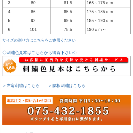
3
80
61.5
165～175ｃｍ
4
86
65.5
175～185ｃｍ
5
92
69.5
185～190ｃｍ
6
101
75.5
190ｃｍ～
サイズの測り方はこちらをご参照ください
◇刺繍色見本はこちらから御覧下さい◇
＞左肩刺繍はこちら
＞腰板刺繍はこちら