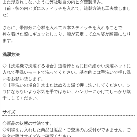
また形崩れしないように弊社独自の内ヒダ縫製済み。
（前・後の内ヒダにスティッチを入れて、縫製方法も工夫致しまし
た）
さらに、帯部分に心材を入れて５本スティッチを入れることで
袴を着けた際にギュッとしまり、腰が安定して立ち姿が綺麗になり
ます。
洗濯方法
◇【洗濯機で洗濯する場合】道着袴ともに目の細かい洗濯ネットに
入れて手洗いモードで洗ってください。基本的には手洗いで押し洗
いをお願い致します。
◇【手洗いの場合】水またはぬるま湯で押し洗いしてください。シ
ワにならないよう水気を手ではらい、ハンガーにかけてしっかり陰
干ししてください。
サイズ
◇新品の状態の寸法です。
◇刺繍をお入れした商品は返品・ご交換のお受付ができません。ご
注文の際はサイズをご確認ください。