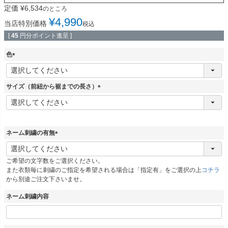
定価
¥
6,534
のところ
¥
4,990
当店特別価格
税込
[
45
円分ポイント進呈 ]
色
(
必
須
サイズ（前紐から裾までの長さ）
)
(
必
須
)
ネーム刺繍の有無
(
必
ご希望の文字数をご選択ください。
須
また衣類毎に刺繍のご指定を希望される場合は「指定有」をご選択の上
コチラ
)
から別途ご注文下さいませ。
ネーム刺繍内容