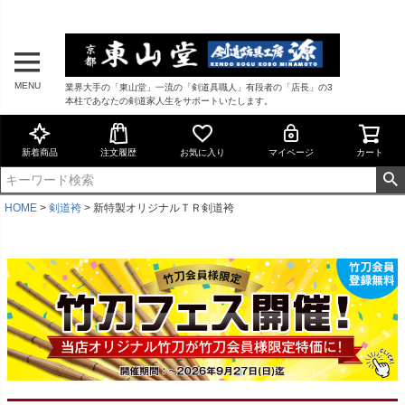
MENU
業界大手の「東山堂」一流の「剣道具職人」有段者の「店長」の3
本柱であなたの剣道家人生をサポートいたします。
新着商品
注文履歴
お気に入り
マイページ
カート
HOME
剣道袴
新特製オリジナルＴＲ剣道袴