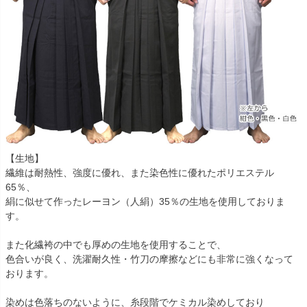
【生地】
繊維は耐熱性、強度に優れ、また染色性に優れたポリエステル
65％、
絹に似せて作ったレーヨン（人絹）35％の生地を使用しておりま
す。
また化繊袴の中でも厚めの生地を使用することで、
色合いが良く、洗濯耐久性・竹刀の摩擦などにも非常に強くなって
おります。
染めは色落ちのないように、糸段階でケミカル染めしており