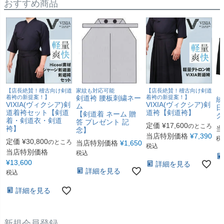
おすすめ商品
【店長絶賛！稽古向け剣道
家紋も対応可能
【店長絶賛！稽古向け剣道
【
着袴の新提案！】
剣道袴 腰板刺繍ネー
着袴の新提案！】
統
VIXIA(ヴィクシア)剣
VIXIA(ヴィクシア)剣
ム
日
道着袴セット【剣道
道袴【剣道袴】
【剣道着 ネーム 贈
ク
着・剣道衣・剣道
答 プレゼント 記
定価
¥
17,600
のところ
袴】
当
念】
当店特別価格
¥
7,390
税
定価
¥
30,800
のところ
当店特別価格
¥
1,650
税込
当店特別価格
税込
¥
13,600
詳細を見る
詳細を見る
税込
詳細を見る
新規会員登録