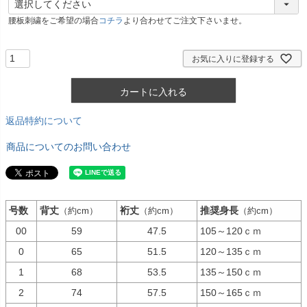
必
腰板刺繍をご希望の場合
コチラ
より合わせてご注文下さいませ。
須
)
お気に入りに登録する
カートに入れる
返品特約について
商品についてのお問い合わせ
号数
背丈
裄丈
推奨身長
（約cm）
（約cm）
（約cm）
00
59
47.5
105～120ｃｍ
0
65
51.5
120～135ｃｍ
1
68
53.5
135～150ｃｍ
2
74
57.5
150～165ｃｍ