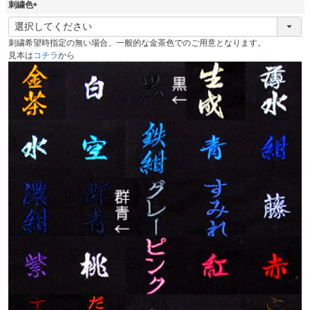
刺繍色
(
必
刺繍希望時指定の無い場合、一般的な金茶色でのご用意となります。
須
見本は
コチラ
から
)