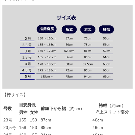
【袴サイズ】
目安身長
袴幅
（約cm）
号数
前紐下から裾
（約cm）
※上スリット部分
男性
女性
23号
155
150
87cm
46cm
23,5号
158
153
89cm
46cm
24号
160
155
91cm
46cm