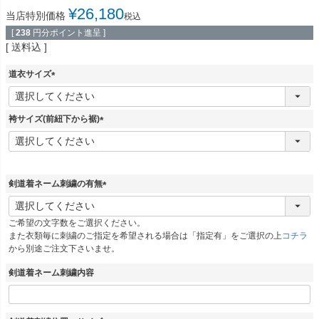
¥
26,180
当店特別価格
税込
[
238
円分ポイント進呈 ]
送料込
道衣サイズ
(
必
須
袴サイズ(前紐下から裾)
)
(
必
須
)
剣道着ネーム刺繍の有無
(
必
ご希望の文字数をご選択ください。
須
また衣類毎に刺繍のご指定を希望される場合は「指定有」をご選択の上
コチラ
)
から別途ご注文下さいませ。
剣道着ネーム刺繍内容