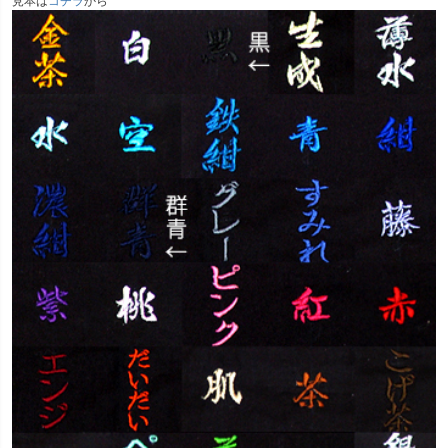
見本は
コチラ
から
)