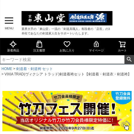
MENU
業界大手の「東山堂」一流の「剣道具職人」有段者の「店長」の3
本柱であなたの剣道家人生をサポートいたします。
新着商品
注文履歴
お気に入り
マイページ
カート
HOME
剣道着・剣道袴 セット
VIXIA TRAD(ヴィクシア トラッド)剣道着袴セット【剣道着・剣道衣・剣道袴】