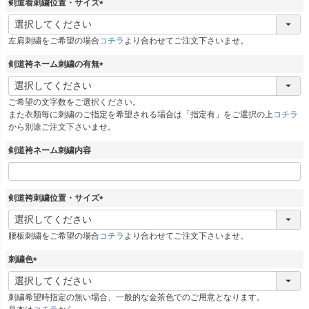
剣道着刺繍位置・サイズ
(
必
左肩刺繍をご希望の場合
コチラ
より合わせてご注文下さいませ。
須
)
剣道袴ネーム刺繍の有無
(
必
ご希望の文字数をご選択ください。
須
また衣類毎に刺繍のご指定を希望される場合は「指定有」をご選択の上
コチラ
)
から別途ご注文下さいませ。
剣道袴ネーム刺繍内容
剣道袴刺繍位置・サイズ
(
必
腰板刺繍をご希望の場合
コチラ
より合わせてご注文下さいませ。
須
)
刺繍色
(
必
刺繍希望時指定の無い場合、一般的な金茶色でのご用意となります。
須