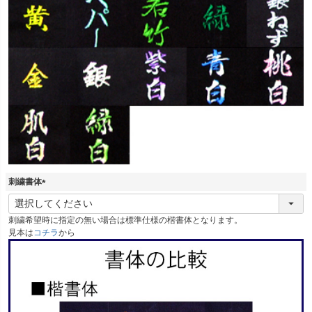
刺繍書体
(
必
刺繍希望時に指定の無い場合は標準仕様の楷書体となります。
須
見本は
コチラ
から
)