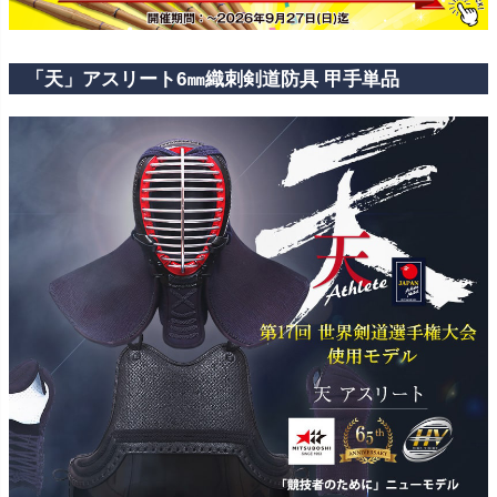
「天」アスリート6㎜織刺剣道防具 甲手単品