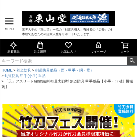
MENU
業界大手の「東山堂」一流の「剣道具職人」有段者の「店長」の3
本柱であなたの剣道家人生をサポートいたします。
新着商品
注文履歴
お気に入り
マイページ
カート
HOME
剣道防具
剣道防具単品（面・甲手・胴・垂）
剣道防具 甲手(小手) 単品
「天」アスリート6mm織刺 軽量実戦型 剣道防具 甲手単品【小手・ﾐｼﾝ刺･機械
刺】