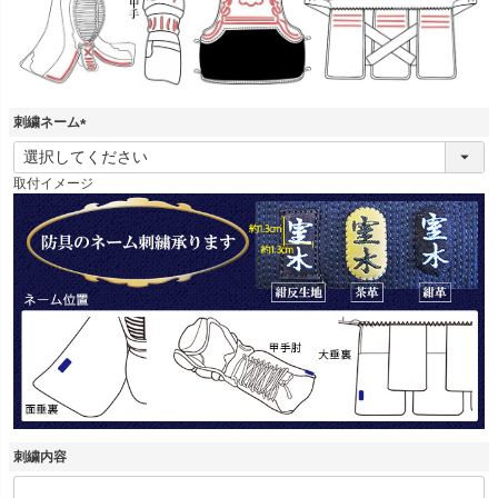
刺繍ネーム
(
必
取付イメージ
須
)
刺繍内容