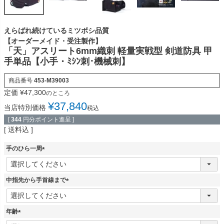
えらばれ続けているミツボシ品質
【オーダーメイド・受注製作】
「天」アスリート6mm織刺 軽量実戦型 剣道防具 甲
手単品【小手・ﾐｼﾝ刺･機械刺】
商品番号
453-M39003
定価
¥
47,300
のところ
¥
37,840
当店特別価格
税込
[
344
円分ポイント進呈 ]
送料込
手のひら一周
(
必
須
中指先から手首線まで
)
(
必
須
年齢
)
(