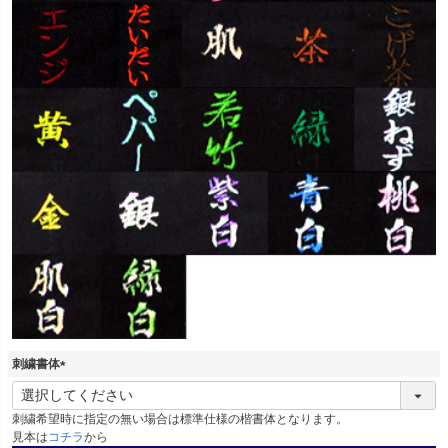
刺繍書体
(
必
刺繍希望時に指定の無い場合は標準仕様の楷書体となります。
須
見本は
コチラ
から
)