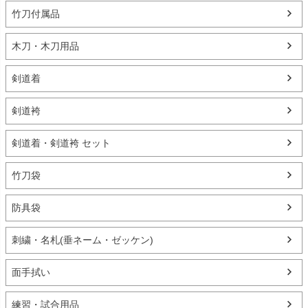
竹刀付属品
木刀・木刀用品
剣道着
剣道袴
剣道着・剣道袴 セット
竹刀袋
防具袋
刺繍・名札(垂ネーム・ゼッケン)
面手拭い
練習・試合用品