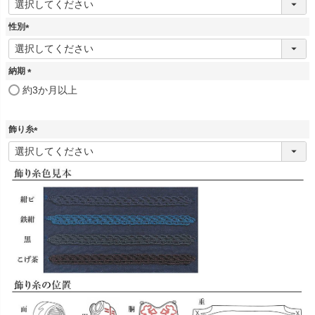
必
須
性別
)
(
必
須
納期
)
(
約3か月以上
必
須
)
飾り糸
(
必
須
)