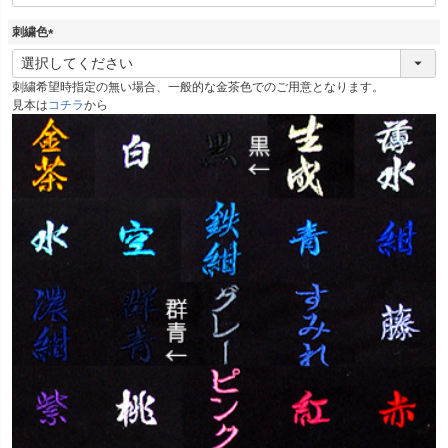
刺繍色
(
必
刺繍希望時指定の無い場合、一般的な金茶色でのご用意となります。
須
見本は
コチラ
から
)