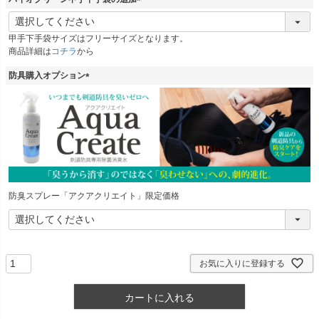
(
必
甲手下手袋サイズはフリーサイズとなります。
須
商品詳細は
コチラ
から
)
防具購入オプション
(
必
須
)
防臭スプレー「アクアクリエイト」限定価格
お気に入りに登録する
カートに入れる