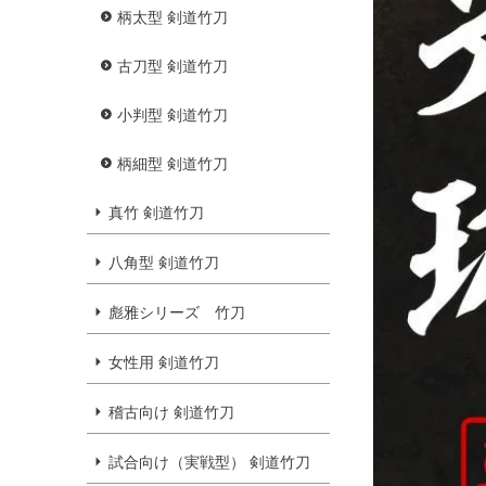
柄太型 剣道竹刀
古刀型 剣道竹刀
小判型 剣道竹刀
柄細型 剣道竹刀
真竹 剣道竹刀
八角型 剣道竹刀
彪雅シリーズ 竹刀
女性用 剣道竹刀
稽古向け 剣道竹刀
試合向け（実戦型） 剣道竹刀