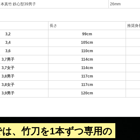
日本真竹 鉄心型39男子
26mm
長さ
推奨身
3,2
99cm
3,4
105cm
3,6
110cm
3,7男子
114cm
3,7女子
114cm
3,8男子
117cm
3,8女子
117cm
3,9男子
120cm
では、竹刀を1本ずつ専用の