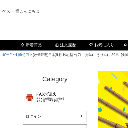
ゲスト 様こんにちは
新着商品
注文履歴
お気に入り
HOME
剣道竹刀
[数量限定]日本真竹 鉄心型 竹刀 「光琳(こうりん)」39男
Category
ログイン