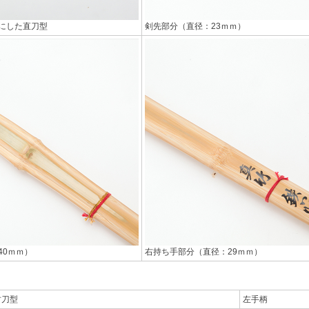
にした直刀型
剣先部分（直径：23ｍｍ）
40ｍｍ）
右持ち手部分（直径：29ｍｍ）
竹刀型
左手柄