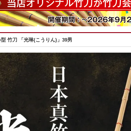
型 竹刀 「光琳(こうりん)」39男