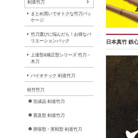
剣道竹刀
まとめ買いでオトクな竹刀パッ
ケージ
竹刀選びに悩んだら！お得なバ
リエーションパック
日本真竹 鉄心
上達型&矯正型シリーズ 竹刀・
木刀
バイオテック 剣道竹刀
桂竹竹刀
完成品 剣道竹刀
普及型 剣道竹刀
胴張型・実戦型 剣道竹刀