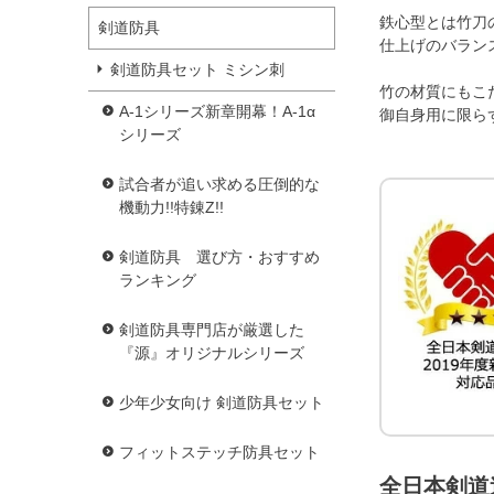
鉄心型とは竹刀
剣道防具
仕上げのバラン
剣道防具セット ミシン刺
竹の材質にもこ
A-1シリーズ新章開幕！A-1α
御自身用に限ら
シリーズ
試合者が追い求める圧倒的な
機動力!!特錬Z!!
剣道防具 選び方・おすすめ
ランキング
剣道防具専門店が厳選した
『源』オリジナルシリーズ
少年少女向け 剣道防具セット
フィットステッチ防具セット
全日本剣道