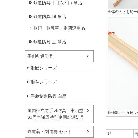
剣道防具 甲手(小手) 単品
全体の太さを均一
剣道防具 胴 単品
胴紐・胴乳革・胴関連用品
剣道防具 垂 単品
手刺剣道防具
源匠シリーズ
源斗シリーズ
手刺剣道防具 単品
国内仕立て手刺防具 東山堂
胴張部分（直径：
30周年謝恩特別企画剣道防具
剣道着・剣道袴 セット
銘