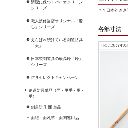
清潔に保つ！バイオクリーン
シリーズ
＊全日本剣道連
職人監修当店オリジナル「源
心」シリーズ
各部寸法
えらばれ続けている剣道防具
「天」
○下記は3尺9寸
日本製剣道具の最高峰「峰」
シリーズ
防具セレクトキャンペーン
剣道防具単品（面・甲手・胴・
垂）
剣道防具 面 単品
面紐・面乳革・面関連用品