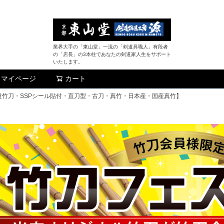
業界大手の「東山堂」一流の「剣道具職人」有段者
の「店長」の3本柱であなたの剣道家人生をサポート
いたします。
マイページ
カート
検索
【剣道竹刀・SSPシール貼付・直刀型・古刀・真竹・日本産・国産真竹】