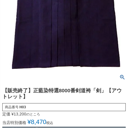
【販売終了】正藍染特選8000番剣道袴「剣」【アウ
トレット】
商品番号
H03
定価
¥
13,200
のところ
¥
8,470
当店特別価格
税込