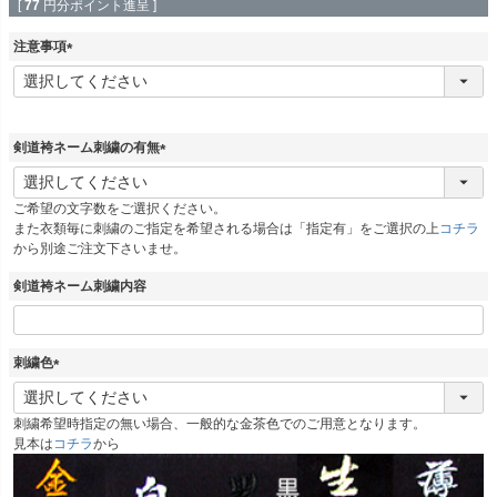
[
77
円分ポイント進呈 ]
注意事項
(
必
須
)
剣道袴ネーム刺繍の有無
(
必
ご希望の文字数をご選択ください。
須
また衣類毎に刺繍のご指定を希望される場合は「指定有」をご選択の上
コチラ
)
から別途ご注文下さいませ。
剣道袴ネーム刺繍内容
刺繍色
(
必
刺繍希望時指定の無い場合、一般的な金茶色でのご用意となります。
須
見本は
コチラ
から
)