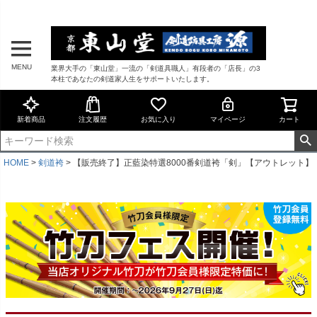
MENU
業界大手の「東山堂」一流の「剣道具職人」有段者の「店長」の3
本柱であなたの剣道家人生をサポートいたします。
新着商品
注文履歴
お気に入り
マイページ
カート
HOME
剣道袴
【販売終了】正藍染特選8000番剣道袴「剣」【アウトレット】