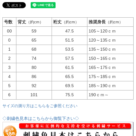
号数
背丈
裄丈
推奨身長
（約cm）
（約cm）
（約cm）
00
59
47.5
105～120ｃｍ
0
65
51.5
120～135ｃｍ
1
68
53.5
135～150ｃｍ
2
74
57.5
150～165ｃｍ
3
80
61.5
165～175ｃｍ
4
86
65.5
175～185ｃｍ
5
92
69.5
185～190ｃｍ
6
101
75.5
190ｃｍ～
サイズの測り方はこちらをご参照ください
◇刺繍色見本はこちらから御覧下さい◇