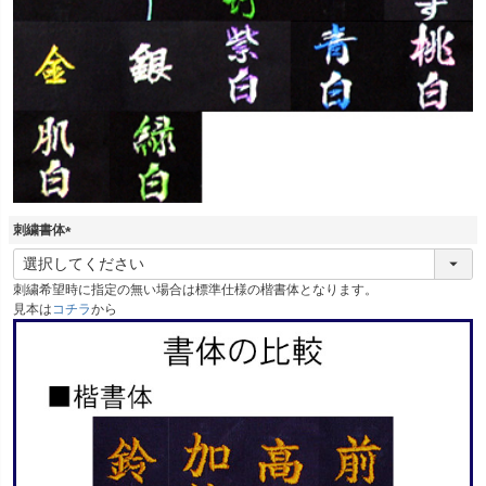
刺繍書体
(
必
刺繍希望時に指定の無い場合は標準仕様の楷書体となります。
須
見本は
コチラ
から
)