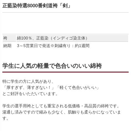
正藍染特選8000番剣道袴「剣」
袴
綿100％、正藍染（インディゴ染主体）
納期
3～5営業日で発送※刺繍有り：約1週間
学生に人気の軽量で色合いのいい綿袴
特に学生の方に人気があり、
「厚すぎず、薄すぎない！」「軽くて色合いがいい」
とご好評をいただいています。
学生の選手用袴としても重宝される低価格・高品質の綿袴です。
湯通し済みですので縮みも少なく、肌触りも柔らかになっていま
す。