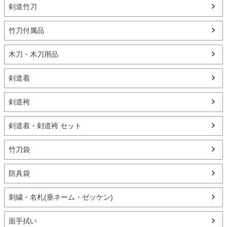
剣道竹刀
竹刀付属品
木刀・木刀用品
剣道着
剣道袴
剣道着・剣道袴 セット
竹刀袋
防具袋
刺繍・名札(垂ネーム・ゼッケン)
面手拭い