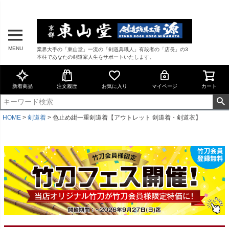
MENU
業界大手の「東山堂」一流の「剣道具職人」有段者の「店長」の3
本柱であなたの剣道家人生をサポートいたします。
新着商品
注文履歴
お気に入り
マイページ
カート
HOME
剣道着
色止め紺一重剣道着【アウトレット 剣道着・剣道衣】