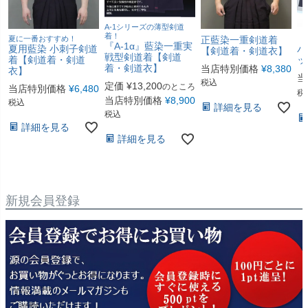
A-1シリーズの薄型剣道
着！
【
夏に一番おすすめ！
正藍染一重剣道着
『A-1α』藍染一重実
夏用藍染 小刺子剣道
バ
【剣道着・剣道衣】
戦型剣道着【剣道
着【剣道着・剣道
ッ
着・剣道衣】
当店特別価格
¥
8,380
衣】
当
税込
定価
¥
13,200
のところ
当店特別価格
¥
6,480
税
当店特別価格
¥
8,900
税込
詳細を見る
税込
詳細を見る
詳細を見る
新規会員登録