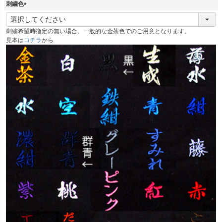
刺繍色
(
必
刺繍希望時指定の無い場合、一般的な金茶色でのご用意となります。
須
見本は
コチラ
から
)