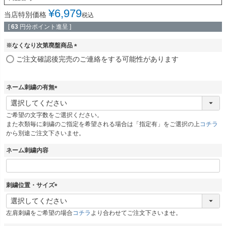
¥
6,979
当店特別価格
税込
[
63
円分ポイント進呈 ]
※なくなり次第廃盤商品
(
ご注文確認後完売のご連絡をする可能性があります
必
須
)
ネーム刺繍の有無
(
必
ご希望の文字数をご選択ください。
須
また衣類毎に刺繍のご指定を希望される場合は「指定有」をご選択の上
コチラ
)
から別途ご注文下さいませ。
ネーム刺繍内容
刺繍位置・サイズ
(
必
左肩刺繍をご希望の場合
コチラ
より合わせてご注文下さいませ。
須
)