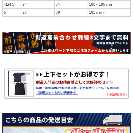
4L(4.5)
94
74
180～185ｃｍ
5
97
79
185ｃｍ～