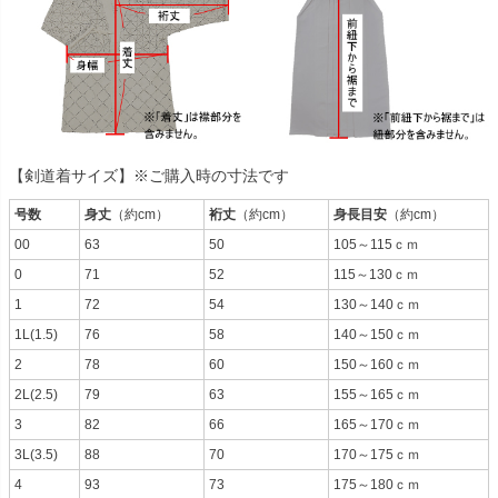
【剣道着サイズ】※ご購入時の寸法です
号数
身丈
（約cm）
裄丈
（約cm）
身長目安
（約cm）
00
63
50
105～115ｃｍ
0
71
52
115～130ｃｍ
1
72
54
130～140ｃｍ
1L(1.5)
76
58
140～150ｃｍ
2
78
60
150～160ｃｍ
2L(2.5)
79
63
155～165ｃｍ
3
82
66
165～170ｃｍ
3L(3.5)
88
70
170～175ｃｍ
4
93
73
175～180ｃｍ