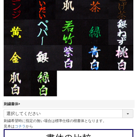
刺繍書体
(
必
刺繍希望時に指定の無い場合は標準仕様の楷書体となります。
須
見本は
コチラ
から
)