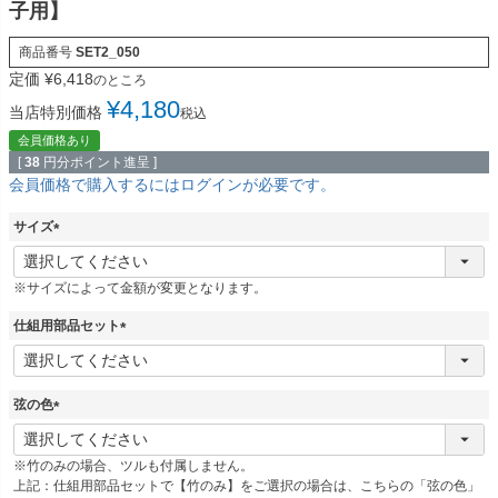
子用】
商品番号
SET2_050
定価
¥
6,418
のところ
¥
4,180
当店特別価格
税込
会員価格あり
[
38
円分ポイント進呈 ]
会員価格で購入するにはログインが必要です。
サイズ
(
必
※サイズによって金額が変更となります。
須
)
仕組用部品セット
(
必
須
弦の色
)
(
必
※竹のみの場合、ツルも付属しません。
須
上記：仕組用部品セットで【竹のみ】をご選択の場合は、こちらの「弦の色」
)