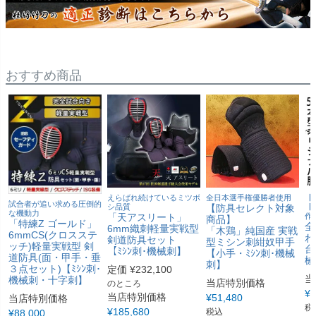
おすすめ商品
えらばれ続けているミツボ
全日本選手権優勝者使用
【
試合者が追い求める圧倒的
シ品質
【防具セレクト対象
【
な機動力
「天アスリート」
作
商品】
「特練Z ゴールド」
全
6mm織刺軽量実戦型
「木鶏」純国産 実戦
6mmCS(クロスステ
わ
剣道防具セット
型ミシン刺紺奴甲手
ッチ)軽量実戦型 剣
台
【ﾐｼﾝ刺･機械刺】
【小手・ﾐｼﾝ刺･機械
道防具(面・甲手・垂
械
刺】
３点セット)【ﾐｼﾝ刺･
定価
¥
232,100
当
機械刺・十字刺】
当店特別価格
のところ
¥
6
当店特別価格
¥
51,480
当店特別価格
税
¥
185,680
税込
¥
88,000