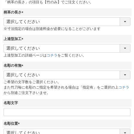
「柄革の長さ」の項目も【竹のみ】でご注文ください。
柄革の長さ
(
必
※寸法指定の場合は別途料金が必要になることがございます
須
)
上達型加工
(
必
上達型加工の詳細ページは
コチラ
をご覧ください。
須
)
名彫の有無
(
必
ご希望の文字数をご選択ください。
須
また竹刀毎に名彫のご指定を希望される場合は「指定有」をご選択の上
コチラ
)
から別途ご注文下さいませ。
名彫文字
名彫位置
(