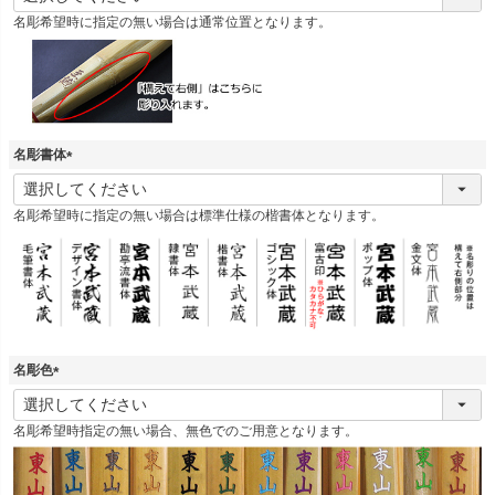
必
名彫希望時に指定の無い場合は通常位置となります。
須
)
名彫書体
(
必
名彫希望時に指定の無い場合は標準仕様の楷書体となります。
須
)
名彫色
(
必
名彫希望時指定の無い場合、無色でのご用意となります。
須
)