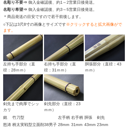
名彫り不要⇒
御入金確認後、約1～2営業日後発送。
名彫り希望⇒
御入金確認後、約3～5営業日後発送。
＊商品発送の目安ですので若干前後します。
○下記は3尺8寸の画像とサイズです
※クリックすると拡大画像がで
ます。
左持ち手部分（直
右持ち手部分（直
胴張部分（直径：43
径：28ｍｍ）
径：31ｍｍ）
ｍｍ）
剣先まで肉厚でシッ
剣先部分（直径：23
カリ
ｍｍ）
銘
竹刀型
左手柄
右手柄
胴張
剣先
怒涛
柄太実戦型立面削38男子
28mm
31mm
43mm
23mm