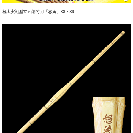
極太実戦型立面削竹刀「怒涛」38・39