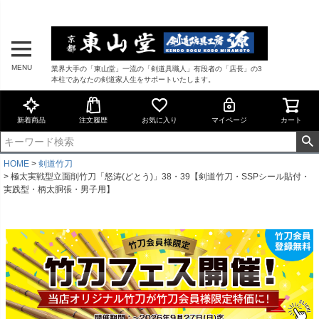
MENU
業界大手の「東山堂」一流の「剣道具職人」有段者の「店長」の3
本柱であなたの剣道家人生をサポートいたします。
新着商品
注文履歴
お気に入り
マイページ
カート
HOME
剣道竹刀
極太実戦型立面削竹刀「怒涛(どとう)」38・39【剣道竹刀・SSPシール貼付・
実践型・柄太胴張・男子用】