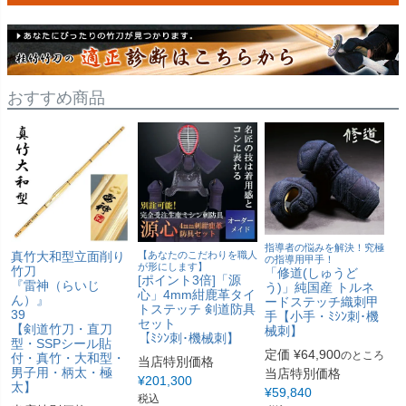
おすすめ商品
指導者の悩みを解決！究極
真竹大和型立面削り
【あなたのこだわりを職人
の指導用甲手！
が形にします】
竹刀
「修道(しゅうど
[ポイント3倍]「源
『雷神（らいじ
う)」純国産 トルネ
心」4mm紺鹿革タイ
ん）』
ードステッチ織刺甲
トステッチ 剣道防具
39
手【小手・ﾐｼﾝ刺･機
セット
【剣道竹刀・直刀
械刺】
【ﾐｼﾝ刺･機械刺】
型・SSPシール貼
定価
¥
64,900
のところ
付・真竹・大和型・
当店特別価格
男子用・柄太・極
当店特別価格
¥
201,300
太】
¥
59,840
税込