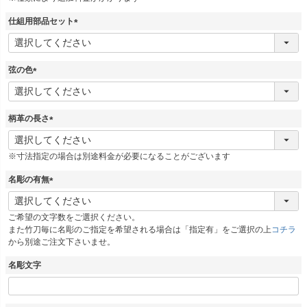
)
仕組用部品セット
(
必
須
弦の色
)
(
必
須
柄革の長さ
)
(
必
※寸法指定の場合は別途料金が必要になることがございます
須
)
名彫の有無
(
必
ご希望の文字数をご選択ください。
須
また竹刀毎に名彫のご指定を希望される場合は「指定有」をご選択の上
コチラ
)
から別途ご注文下さいませ。
名彫文字