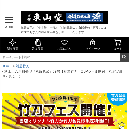
MENU
業界大手の「東山堂」一流の「剣道具職人」有段者の「店長」の3
本柱であなたの剣道家人生をサポートいたします。
新着商品
注文履歴
お気に入り
マイページ
カート
HOME
剣道竹刀
柄太正八角胴張型『八角源武』39男【剣道竹刀・SSPシール貼付・八角実戦
型・男女用】