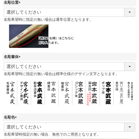
名彫位置
(
必
名彫希望時に指定の無い場合は通常位置となります。
須
)
名彫書体
(
必
名彫希望時に指定の無い場合は標準仕様のデザイン文字となります。
須
)
名彫色
(
必
名彫希望時指定の無い場合、無色でのご用意となります。
須