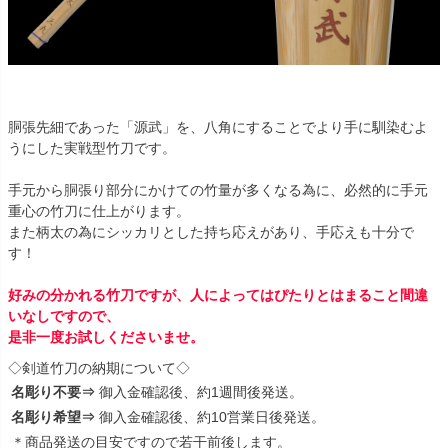
胴張先細であった「源武」を、八角にすることでより手に馴染むよ
うにした実戦型竹刀です。
手元から胴張り部分にかけての竹量が多くなる為に、必然的に手元
重心の竹刀に仕上がります。
また柄太の為にシッカリとした持ち応えがあり、手応えも十分で
す！
好みの分かれる竹刀ですが、人によってはぴたりとはまること間違
いなしですので、
是非一度お試しくださいませ。
◇剣道竹刀の納期について◇
名彫り不要⇒
御入金確認後、約1週間後発送。
名彫り希望⇒
御入金確認後、約10営業日後発送。
＊商品発送の目安ですので若干前後します。