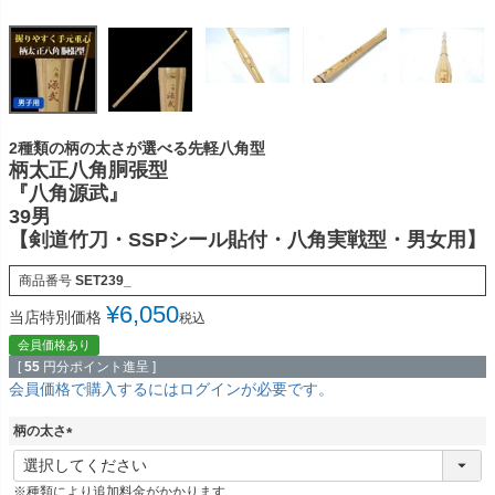
2種類の柄の太さが選べる先軽八角型
柄太正八角胴張型
『八角源武』
39男
【剣道竹刀・SSPシール貼付・八角実戦型・男女用】
商品番号
SET239_
¥
6,050
当店特別価格
税込
会員価格あり
[
55
円分ポイント進呈 ]
会員価格で購入するにはログインが必要です。
柄の太さ
(
必
※種類により追加料金がかかります
須