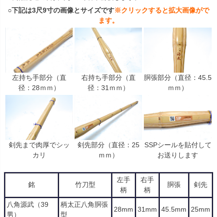
○下記は3尺9寸の画像とサイズです
※クリックすると拡大画像がで
ます。
左持ち手部分（直
右持ち手部分（直
胴張部分（直径：45.5
径：28ｍｍ）
径：31ｍｍ）
ｍｍ）
剣先まで肉厚でシッ
剣先部分（直径：25
SSPシールを貼付して
カリ
ｍｍ）
お送りします
左手
右手
銘
竹刀型
胴張
剣先
柄
柄
八角源武（39
柄太正八角胴張
28mm
31mm
45.5mm
25mm
男）
型