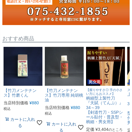
おすすめ商品
【竹刀メンテナン
【竹刀メンテナン
【握りやすさ◎ 手の小さ
ス
い方にもおススメ】
上
ス】竹磨くん
ス】竹刀専用 純胡桃
柄細型上製竹刀
『
油
当店特別価格
¥
880
『天賦（てんぷ）』
3
当店特別価格
¥
880
34～39
【
税込
【剣道竹刀・SSPシ
型
税込
ール貼付・普及型・
付
カートに入れ
柄細・男女用】
男
カートに入れ
る
定価
¥
3,404
のところ
る
定