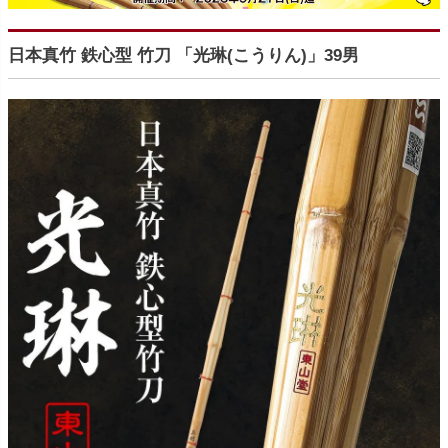
日本真竹 鉄心型 竹刀 「光琳(こうりん)」39男