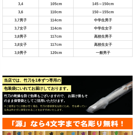
3,4
105cm
145～150cm
3,6
110cm
150～155cm
3,7男子
114cm
中学生男子
3,7女子
114cm
中学生女子
3,8男子
117cm
高校生男子
3,8女子
117cm
高校生女子
3,9男子
120cm
一般男子
当店では、竹刀を1本ずつ専用の
包装袋にいれてお届けしております。
竹刀の乾燥を防ぐ効果もございますので、 お届け後もそ
のまま保管袋としてご活用いただけます。
※ご使用までに日数が空く場合、竹刀の形状変化を防ぐため、 竹を縛ってい
る糸は外さずに保管されることをおすすめいたします。