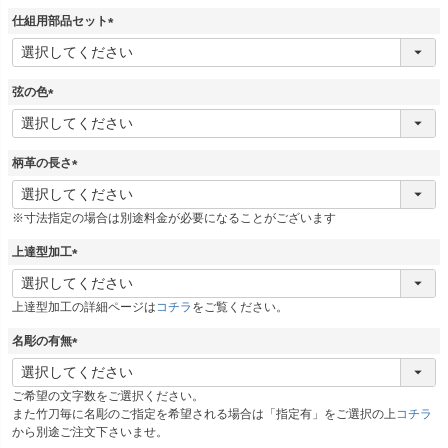
)
仕組用部品セット
(
必
須
弦の色
)
(
必
須
柄革の長さ
)
(
必
※寸法指定の場合は別途料金が必要になることがございます
須
)
上達型加工
(
必
上達型加工の詳細ページは
コチラ
をご覧ください。
須
)
名彫の有無
(
必
ご希望の文字数をご選択ください。
須
また竹刀毎に名彫のご指定を希望される場合は「指定有」をご選択の上
コチラ
)
から別途ご注文下さいませ。