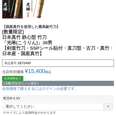
【国産真竹を使用した最高級竹刀】
[数量限定]
日本真竹 鉄心型 竹刀
「光琳(こうりん)」39男
【剣道竹刀・SSPシール貼付・直刀型・古刀・真竹・
日本産・国産真竹】
商品番号
SET2495
¥
15,400
当店特別価格
税込
会員価格あり
[
140
円分ポイント進呈 ]
会員価格で購入するにはログインが必要です。
竹刀サイズ
(
必
※サイズにより追加料金がかかります
須