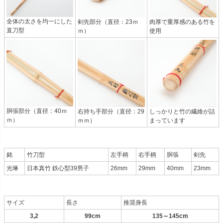
全体の太さを均一にした
剣先部分（直径：23ｍ
肉厚で重厚感のある竹を
直刀型
ｍ）
使用
胴張部分（直径：40ｍ
右持ち手部分（直径：29
しっかりと竹の繊維が詰
ｍ）
ｍｍ）
まっています
銘
竹刀型
左手柄
右手柄
胴張
剣先
光琳
日本真竹 鉄心型39男子
26mm
29mm
40mm
23mm
サイズ
長さ
推奨身長
3,2
99cm
135～145cm