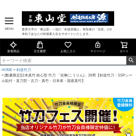
MENU
業界大手の「東山堂」一流の「剣道具職人」有段者の「店長」の3
本柱であなたの剣道家人生をサポートいたします。
新着商品
注文履歴
お気に入り
マイページ
カート
HOME
剣道竹刀
[数量限定]日本真竹 鉄心型 竹刀 「光琳(こうりん)」39男【剣道竹刀・SSPシー
ル貼付・直刀型・古刀・真竹・日本産・国産真竹】