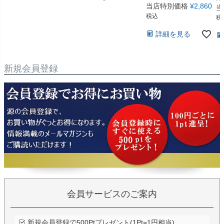
当店特別価格
¥
2,860
当
税込
税
詳細を見る
新規会員登録
会員サービスのご案内
新規会員登録で500Ptプレゼント(1Pt=1円相当)