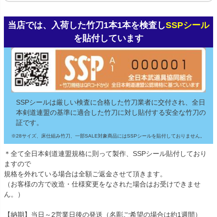
当店では、入荷した竹刀1本1本を検査し
SSPシール
を貼付しています
SSPシールは厳しい検査に合格した竹刀業者に交付され、全日
本剣道連盟の基準に適合した竹刀に対し貼付する安全な竹刀の
証です。
※28サイズ、床仕組み竹刀、一部SALE対象商品にはSSPシールを貼付しておりません。
＊全て全日本剣道連盟規格に則って製作、SSPシール貼付しており
ますので
規格を外れている場合は全額ご返金させて頂きます。
（お客様の方で改造・仕様変更をなされた場合はお受けできませ
ん。）
【納期】当日～2営業日後の発送（名彫ご希望の場合は約1週間）