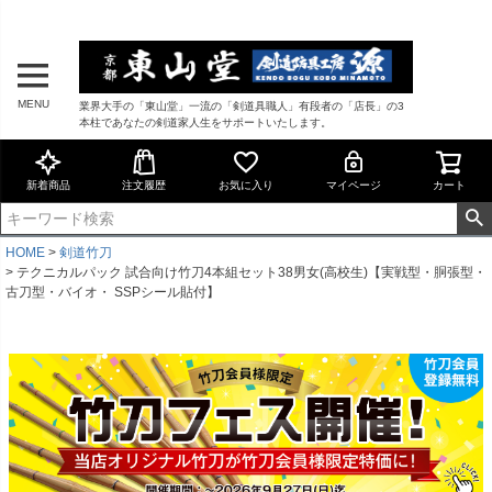
MENU
業界大手の「東山堂」一流の「剣道具職人」有段者の「店長」の3
本柱であなたの剣道家人生をサポートいたします。
新着商品
注文履歴
お気に入り
マイページ
カート
HOME
剣道竹刀
テクニカルパック 試合向け竹刀4本組セット38男女(高校生)【実戦型・胴張型・
古刀型・バイオ・ SSPシール貼付】