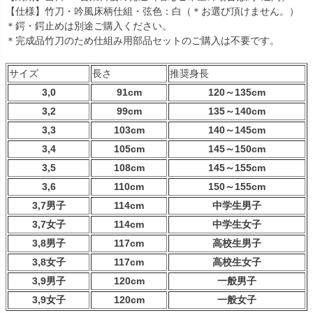
【仕様】竹刀・吟風床柄仕組・弦色：白（＊お選び頂けません。）
＊鍔・鍔止めは別途ご購入ください。
＊完成品竹刀のため仕組み用部品セットのご購入は不要です。
サイズ
長さ
推奨身長
3,0
91cm
120～135cm
3,2
99cm
135～140cm
3,3
103cm
140～145cm
3,4
105cm
145～150cm
3,5
108cm
145～155cm
3,6
110cm
150～155cm
3,7男子
114cm
中学生男子
3,7女子
114cm
中学生女子
3,8男子
117cm
高校生男子
3,8女子
117cm
高校生女子
3,9男子
120cm
一般男子
3,9女子
120cm
一般女子