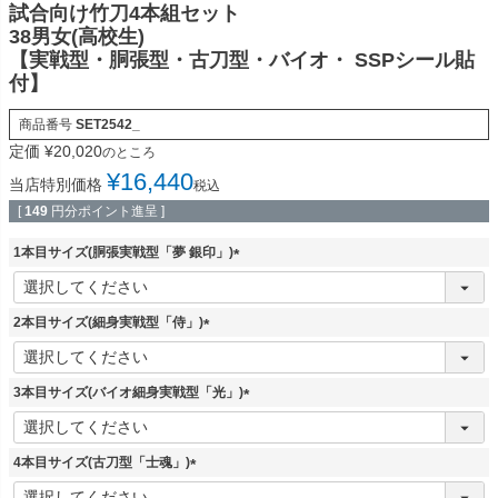
試合向け竹刀4本組セット
38男女(高校生)
【実戦型・胴張型・古刀型・バイオ・ SSPシール貼
付】
商品番号
SET2542_
定価
¥
20,020
のところ
¥
16,440
当店特別価格
税込
[
149
円分ポイント進呈 ]
1本目サイズ(胴張実戦型「夢 銀印」)
(
必
須
2本目サイズ(細身実戦型「侍」)
)
(
必
須
3本目サイズ(バイオ細身実戦型「光」)
)
(
必
須
4本目サイズ(古刀型「士魂」)
)
(