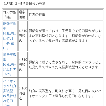
【納期】3～5営業日後の発送
竹刀の型
通常
竹刀の特徴
『銘』
価格
胴張実戦
型
4,510
胴部分が張っており、手元重心で竹刀操作がしや
吟風W仕
円税
すい実戦型竹刀となります。柄部分がW仕組にな
組竹刀
込
っているので見た目も高級感があります。
「夢 銀
印」
細身実戦
型
4,510
胴部分に程よく太さを残し、全体的にスラっとし
吟風W仕
円税
た見た目で仕立てた先軽実戦型竹刀となります。
組み竹刀
込
『侍』
バイオテ
ック細身
6,160
実戦型
細身の実戦型を、耐久性が高く、見た目の良いバ
円税
吟風仕組
イオテック加工で製作した竹刀になります。
込
み竹刀
「光」