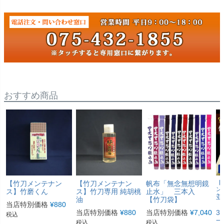
おすすめ商品
【竹刀メンテナン
【竹刀メンテナン
帆布「無念無想明鏡
【
ン
ス】竹磨くん
ス】竹刀専用 純胡桃
止水」 三本入
並
油
【竹刀袋】
当店特別価格
¥
880
「
当店特別価格
¥
880
当店特別価格
¥
7,040
3
税込
一
税込
税込