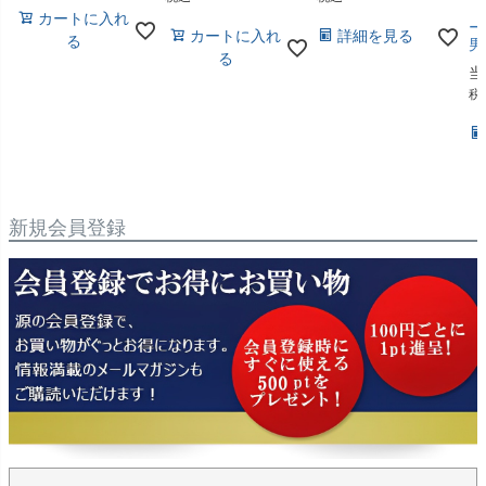
【
カートに入れ
ー
カートに入れ
詳細を見る
る
男
る
当
税
新規会員登録