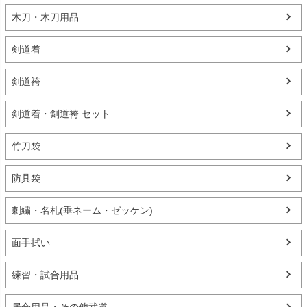
木刀・木刀用品
剣道着
剣道袴
剣道着・剣道袴 セット
竹刀袋
防具袋
刺繍・名札(垂ネーム・ゼッケン)
面手拭い
練習・試合用品
居合用品・その他武道