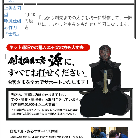
上製古刀
型
4,840
手元から剣先までの太さを均一に製作して、一振
吟風仕組
円税
りにしっかりと重みをもたせた竹刀になります。
み竹刀
込
『士魂』