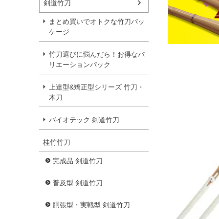
剣道竹刀
まとめ買いでオトクな竹刀パッ
ケージ
竹刀選びに悩んだら！お得なバ
リエーションパック
上達型&矯正型シリーズ 竹刀・
木刀
バイオテック 剣道竹刀
桂竹竹刀
完成品 剣道竹刀
普及型 剣道竹刀
胴張型・実戦型 剣道竹刀