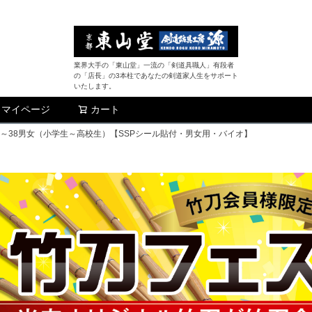
業界大手の「東山堂」一流の「剣道具職人」有段者
の「店長」の3本柱であなたの剣道家人生をサポート
いたします。
マイページ
カート
検索
4～38男女（小学生～高校生）【SSPシール貼付・男女用・バイオ】