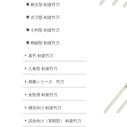
柄太型 剣道竹刀
古刀型 剣道竹刀
小判型 剣道竹刀
柄細型 剣道竹刀
真竹 剣道竹刀
八角型 剣道竹刀
彪雅シリーズ 竹刀
女性用 剣道竹刀
稽古向け 剣道竹刀
試合向け（実戦型） 剣道竹刀