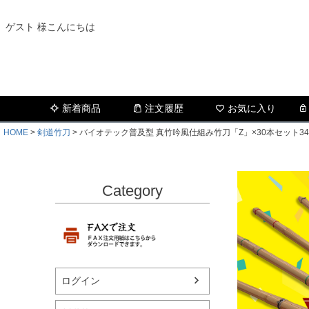
ゲスト 様こんにちは
新着商品
注文履歴
お気に入り
HOME
剣道竹刀
バイオテック普及型 真竹吟風仕組み竹刀「Z」×30本セット3
Category
ログイン