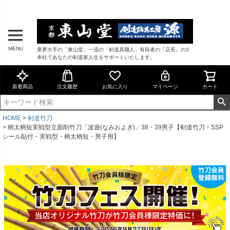
MENU
業界大手の「東山堂」一流の「剣道具職人」有段者の「店長」の3
本柱であなたの剣道家人生をサポートいたします。
新着商品
注文履歴
お気に入り
マイページ
カート
HOME
剣道竹刀
柄太柄短実戦型立面削竹刀「波遊(なみおよぎ)」38・39男子【剣道竹刀・SSP
シール貼付・実戦型・柄太柄短・男子用】