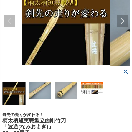
剣先の走りが変わる！
柄太柄短実戦型立面削竹刀
「波遊(なみおよぎ)」