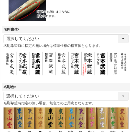
)
名彫書体
(
必
名彫希望時に指定の無い場合は標準仕様の楷書体となります。
須
)
名彫色
(
必
名彫希望時指定の無い場合、無色でのご用意となります。
須
)