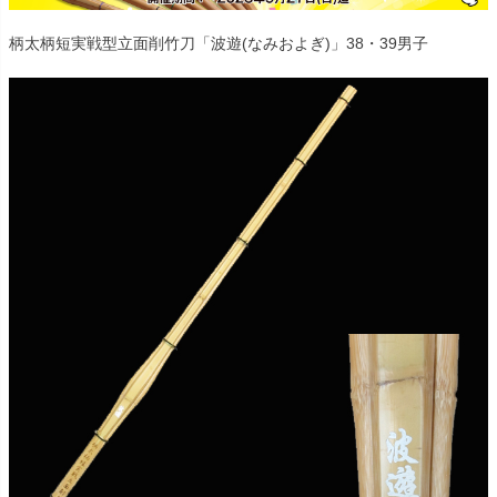
柄太柄短実戦型立面削竹刀「波遊(なみおよぎ)」38・39男子