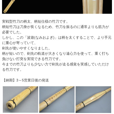
実戦型竹刀の柄太、柄短仕様の竹刀です。
柄短竹刀は刀身が長くなるため、竹刀を振るのに通常よりも筋力が
必要でした。
しかし、この「波遊(なみおよぎ)」は柄を太くすることで、より手元
に重心が寄っていて、
剣先が使いやすくなりました。
柄が短いので、剣先の軌道が大きくなり遠心力を使って、重く打ち
負けない打突を実現できる竹刀です。
今までの竹刀よりも少ない力で剣先が走る感覚を実感していただけ
る竹刀です。
【納期】3～5営業日後の発送