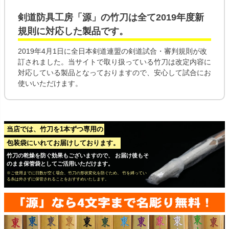
剣道防具工房「源」の
竹刀
は全て
2019年度新
規則
に対応した製品です。
2019年4月1日に全日本剣道連盟の剣道試合・審判規則が改
訂されました。当サイトで取り扱っている竹刀は改定内容に
対応している製品となっておりますので、安心して試合にお
使いいただけます。
当店では、竹刀を1本ずつ専用の
包装袋にいれてお届けしております。
竹刀の乾燥を防ぐ効果もございますので、 お届け後もそ
のまま保管袋としてご活用いただけます。
※ご使用までに日数が空く場合、竹刀の形状変化を防ぐため、 竹を縛ってい
る糸は外さずに保管されることをおすすめいたします。