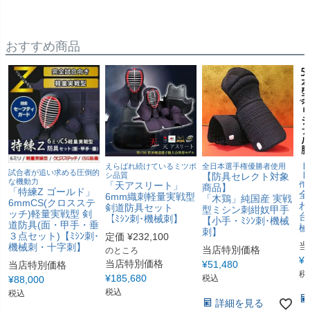
おすすめ商品
えらばれ続けているミツボ
全日本選手権優勝者使用
【
試合者が追い求める圧倒的
シ品質
【防具セレクト対象
【
な機動力
「天アスリート」
作
商品】
「特練Z ゴールド」
全
6mm織刺軽量実戦型
「木鶏」純国産 実戦
6mmCS(クロスステ
わ
剣道防具セット
型ミシン刺紺奴甲手
ッチ)軽量実戦型 剣
台
【ﾐｼﾝ刺･機械刺】
【小手・ﾐｼﾝ刺･機械
道防具(面・甲手・垂
械
刺】
３点セット)【ﾐｼﾝ刺･
定価
¥
232,100
当
機械刺・十字刺】
当店特別価格
のところ
¥
6
当店特別価格
¥
51,480
当店特別価格
税
¥
185,680
税込
¥
88,000
税込
税込
詳細を見る