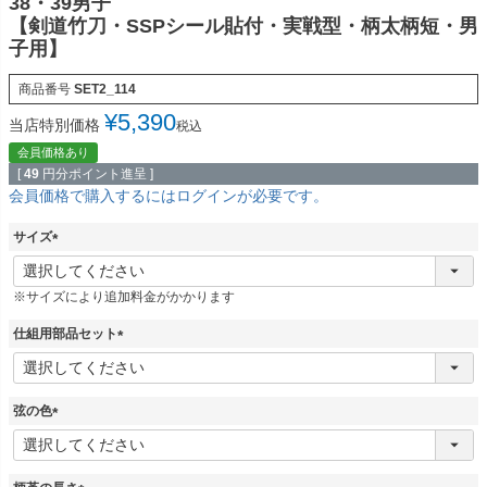
38・39男子
【剣道竹刀・SSPシール貼付・実戦型・柄太柄短・男
子用】
商品番号
SET2_114
¥
5,390
当店特別価格
税込
会員価格あり
[
49
円分ポイント進呈 ]
会員価格で購入するにはログインが必要です。
サイズ
(
必
※サイズにより追加料金がかかります
須
)
仕組用部品セット
(
必
須
弦の色
)
(
必
須