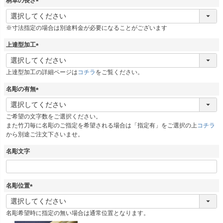
柄革の長さ
)
(
必
※寸法指定の場合は別途料金が必要になることがございます
須
)
上達型加工
(
必
上達型加工の詳細ページは
コチラ
をご覧ください。
須
)
名彫の有無
(
必
ご希望の文字数をご選択ください。
須
また竹刀毎に名彫のご指定を希望される場合は「指定有」をご選択の上
コチラ
)
から別途ご注文下さいませ。
名彫文字
名彫位置
(
必
名彫希望時に指定の無い場合は通常位置となります。
須