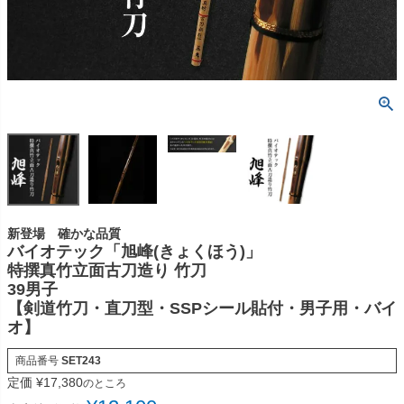
新登場 確かな品質
バイオテック「旭峰(きょくほう)」
特撰真竹立面古刀造り 竹刀
39男子
【剣道竹刀・直刀型・SSPシール貼付・男子用・バイ
オ】
商品番号
SET243
定価
¥
17,380
のところ