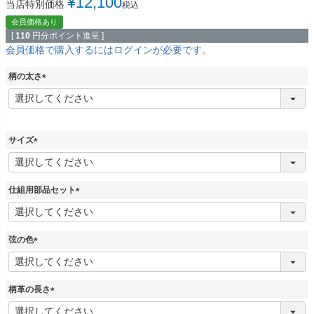
¥
12,100
当店特別価格
税込
会員価格あり
[
110
円分ポイント進呈 ]
会員価格で購入するにはログインが必要です。
柄の太さ
(
必
須
)
サイズ
(
必
須
仕組用部品セット
)
(
必
須
弦の色
)
(
必
須
柄革の長さ
)
(