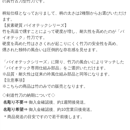
の真竹古刀型竹刀です。
柄短仕様となっておりまして、柄の太さは2種類からお選びいただけ
ます。
【炭素硬質 バイオテックシリーズ】
竹を高温で燻すことによって硬度が増し、耐久性を高めたのが「バ
イオテック」竹刀です。
硬度を高めた竹はささくれが起こりにくく竹刀の安全性を高め、
燻された独特の風合いは圧倒的な存在感を見せます。
「バイオテックシリーズ」に限り、竹刀の風合いによりマッチした
「バイオテック専用仕組み部品」をご選択いただけます。
※品質・耐久性は従来の吟風仕組み部品と同等になります。
【注意事項】
※こちらの商品は竹のみでの販売となります。
◇剣道竹刀の納期について◇
名彫り不要⇒
御入金確認後、約1週間後発送。
名彫り希望⇒
御入金確認後、約10営業日後発送。
＊商品発送の目安ですので若干前後します。