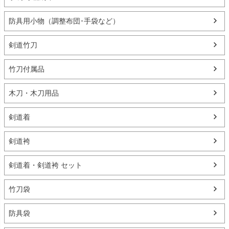
防具用小物（調整布団･手袋など）
剣道竹刀
竹刀付属品
木刀・木刀用品
剣道着
剣道袴
剣道着・剣道袴 セット
竹刀袋
防具袋