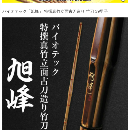
バイオテック「旭峰」 特撰真竹立面古刀造り 竹刀 39男子