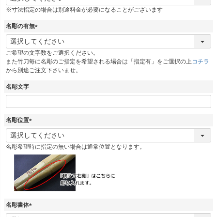
必
※寸法指定の場合は別途料金が必要になることがございます
須
)
名彫の有無
(
必
ご希望の文字数をご選択ください。
須
また竹刀毎に名彫のご指定を希望される場合は「指定有」をご選択の上
コチラ
)
から別途ご注文下さいませ。
名彫文字
名彫位置
(
必
名彫希望時に指定の無い場合は通常位置となります。
須
)
名彫書体
(