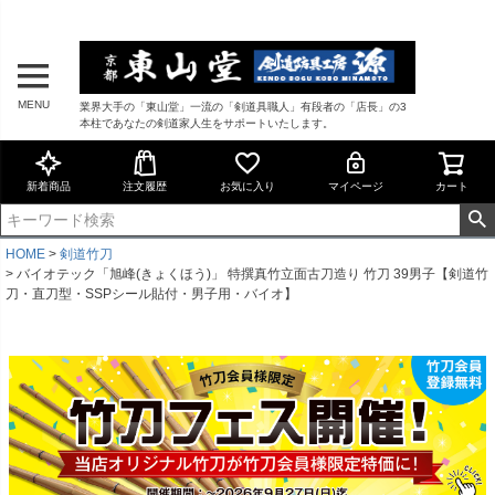
MENU
業界大手の「東山堂」一流の「剣道具職人」有段者の「店長」の3
本柱であなたの剣道家人生をサポートいたします。
新着商品
注文履歴
お気に入り
マイページ
カート
HOME
剣道竹刀
バイオテック「旭峰(きょくほう)」 特撰真竹立面古刀造り 竹刀 39男子【剣道竹
刀・直刀型・SSPシール貼付・男子用・バイオ】