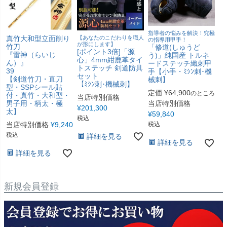
指導者の悩みを解決！究極
真竹大和型立面削り
【あなたのこだわりを職人
の指導用甲手！
が形にします】
竹刀
「修道(しゅうど
[ポイント3倍]「源
『雷神（らいじ
う)」純国産 トルネ
心」4mm紺鹿革タイ
ん）』
ードステッチ織刺甲
トステッチ 剣道防具
39
手【小手・ﾐｼﾝ刺･機
セット
【剣道竹刀・直刀
械刺】
【ﾐｼﾝ刺･機械刺】
型・SSPシール貼
定価
¥
64,900
のところ
付・真竹・大和型・
当店特別価格
男子用・柄太・極
当店特別価格
¥
201,300
太】
¥
59,840
税込
当店特別価格
¥
9,240
税込
税込
詳細を見る
詳細を見る
詳細を見る
新規会員登録