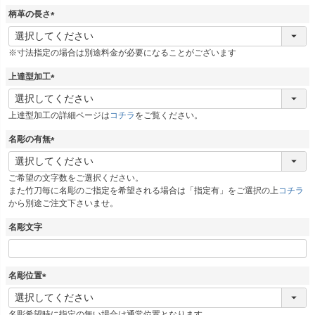
柄革の長さ
(
必
※寸法指定の場合は別途料金が必要になることがございます
須
)
上達型加工
(
必
上達型加工の詳細ページは
コチラ
をご覧ください。
須
)
名彫の有無
(
必
ご希望の文字数をご選択ください。
須
また竹刀毎に名彫のご指定を希望される場合は「指定有」をご選択の上
コチラ
)
から別途ご注文下さいませ。
名彫文字
名彫位置
(
必
名彫希望時に指定の無い場合は通常位置となります。