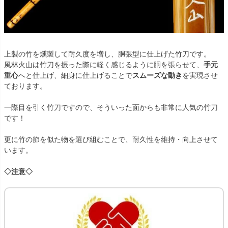
上製の竹を燻製して耐久度を増し、胴張型に仕上げた竹刀です。
風林火山は竹刀を振った際に軽く感じるように胴を張らせて、
手元
重心
へと仕上げ、細身に仕上げることで
スムーズな動き
を実現させ
ております。
一際目を引く竹刀ですので、そういった面からも非常に人気の竹刀
です！
更に竹の節を似た物を選び組むことで、耐久性を維持・向上させて
います。
◇注意◇