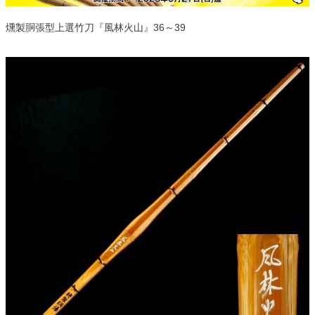
燻製胴張型上選竹刀『風林火山』36～39