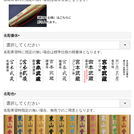
須
)
名彫書体
(
必
名彫希望時に指定の無い場合は標準仕様の楷書体となります。
須
)
名彫色
(
必
名彫希望時指定の無い場合、無色でのご用意となります。
須
)