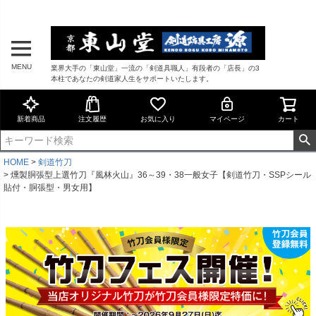
MENU
業界大手の「東山堂」一流の「剣道具職人」有段者の「店長」の3
本柱であなたの剣道家人生をサポートいたします。
新着商品
注文履歴
お気に入り
マイページ
カート
HOME
剣道竹刀
燻製胴張型上選竹刀『風林火山』36～39・38一般女子【剣道竹刀・SSPシール
貼付・胴張型・男女用】