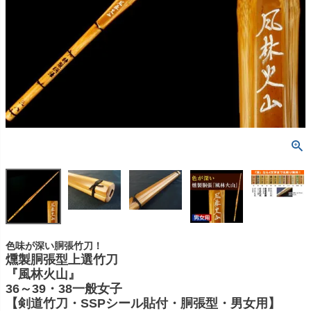
色味が深い胴張竹刀！
燻製胴張型上選竹刀
『風林火山』
36～39・38一般女子
【剣道竹刀・SSPシール貼付・胴張型・男女用】