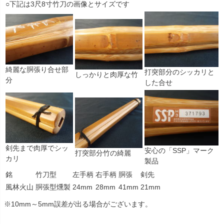
○下記は3尺8寸竹刀の画像とサイズです
綺麗な胴張り合せ部
打突部分のシッカリと
しっかりと肉厚な竹
分
した合せ
剣先まで肉厚でシッ
安心の「SSP」マーク
打突部分竹の綺麗
カリ
製品
銘
竹刀型
左手柄
右手柄
胴張
剣先
風林火山
胴張型燻製
24mm
28mm
41mm
21mm
※10mm～5mm誤差が出る場合がございます。