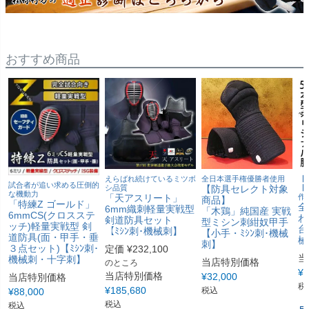
おすすめ商品
えらばれ続けているミツボ
全日本選手権優勝者使用
【
試合者が追い求める圧倒的
シ品質
【防具セレクト対象
【
な機動力
「天アスリート」
作
商品】
「特練Z ゴールド」
全
6mm織刺軽量実戦型
「木鶏」純国産 実戦
6mmCS(クロスステ
わ
剣道防具セット
型ミシン刺紺奴甲手
ッチ)軽量実戦型 剣
台
【ﾐｼﾝ刺･機械刺】
【小手・ﾐｼﾝ刺･機械
道防具(面・甲手・垂
械
刺】
３点セット)【ﾐｼﾝ刺･
定価
¥
232,100
当
機械刺・十字刺】
当店特別価格
のところ
¥
6
当店特別価格
¥
32,000
当店特別価格
税
¥
185,680
税込
¥
88,000
税込
税込