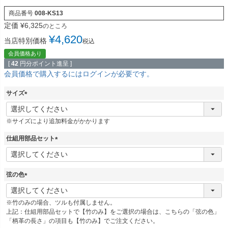
商品番号
008-KS13
定価
¥
6,325
のところ
¥
4,620
当店特別価格
税込
会員価格あり
[
42
円分ポイント進呈 ]
会員価格で購入するにはログインが必要です。
サイズ
(
必
※サイズにより追加料金がかかります
須
)
仕組用部品セット
(
必
須
弦の色
)
(
必
※竹のみの場合、ツルも付属しません。
須
上記：仕組用部品セットで【竹のみ】をご選択の場合は、こちらの「弦の色」
)
「柄革の長さ」の項目も【竹のみ】でご注文ください。