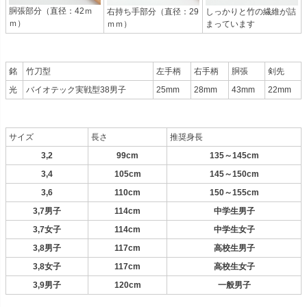
胴張部分（直径：42ｍ
右持ち手部分（直径：29
しっかりと竹の繊維が詰
ｍ）
ｍｍ）
まっています
銘
竹刀型
左手柄
右手柄
胴張
剣先
光
バイオテック実戦型38男子
25mm
28mm
43mm
22mm
サイズ
長さ
推奨身長
3,2
99cm
135～145cm
3,4
105cm
145～150cm
3,6
110cm
150～155cm
3,7男子
114cm
中学生男子
3,7女子
114cm
中学生女子
3,8男子
117cm
高校生男子
3,8女子
117cm
高校生女子
3,9男子
120cm
一般男子