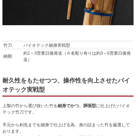
竹刀
バイオテック細身実戦型
約1～3営業日後発送（※名彫り有りは約3～5営業日後発
納期
送）
耐久性をもたせつつ、操作性を向上させたバイ
オテック実戦型
上製の竹から選び抜いた竹を
細身でかつ、胴張型
に仕上げたバイオ
テック竹刀です。
手元から剣先までを細身で仕上げる為、身の詰まった竹を厳選して
おります。