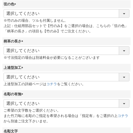
須
弦の色
)
(
必
※竹のみの場合、ツルも付属しません。
須
上記：仕組用部品セットで【竹のみ】をご選択の場合は、こちらの「弦の色」
)
「柄革の長さ」の項目も【竹のみ】でご注文ください。
柄革の長さ
(
必
※寸法指定の場合は別途料金が必要になることがございます
須
)
上達型加工
(
必
上達型加工の詳細ページは
コチラ
をご覧ください。
須
)
名彫の有無
(
必
ご希望の文字数をご選択ください。
須
また竹刀毎に名彫のご指定を希望される場合は「指定有」をご選択の上
コチラ
)
から別途ご注文下さいませ。
名彫文字