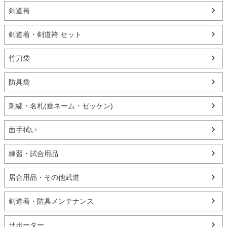
剣道袴
剣道着・剣道袴 セット
竹刀袋
防具袋
刺繍・名札(垂ネーム・ゼッケン)
面手拭い
練習・試合用品
居合用品・その他武道
剣道着・防具メンテナンス
サポーター