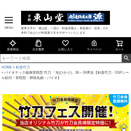
MENU
業界大手の「東山堂」一流の「剣道具職人」有段者の「店長」の3
本柱であなたの剣道家人生をサポートいたします。
新着商品
注文履歴
お気に入り
マイページ
カート
HOME
剣道竹刀
バイオテック細身実戦型 竹刀 「光(ひかり)」36～39男女【剣道竹刀・SSPシー
ル貼付・実戦型・胴張先細・バイオ】