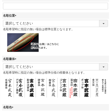
名彫位置
(
必
名彫希望時に指定の無い場合は標準位置となります。
須
)
名彫書体
(
必
名彫希望時に指定の無い場合は標準仕様の楷書体となります。
須
)
名彫色