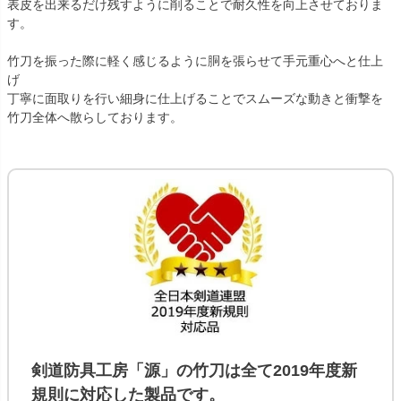
表皮を出来るだけ残すように削ることで耐久性を向上させておりま
す。
竹刀を振った際に軽く感じるように胴を張らせて手元重心へと仕上
げ
丁寧に面取りを行い細身に仕上げることでスムーズな動きと衝撃を
竹刀全体へ散らしております。
剣道防具工房「源」の
竹刀
は全て
2019年度新
規則
に対応した製品です。