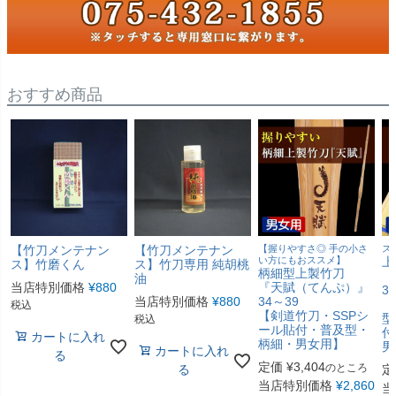
おすすめ商品
【竹刀メンテナン
【竹刀メンテナン
【握りやすさ◎ 手の小さ
ス
い方にもおススメ】
上
ス】竹磨くん
ス】竹刀専用 純胡桃
柄細型上製竹刀
『
油
当店特別価格
¥
880
『天賦（てんぷ）』
3
当店特別価格
¥
880
34～39
【
税込
【剣道竹刀・SSPシ
型
税込
ール貼付・普及型・
付
カートに入れ
柄細・男女用】
男
カートに入れ
る
定価
¥
3,404
のところ
る
定
当店特別価格
¥
2,860
当