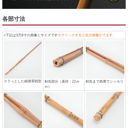
各部寸法
○下記は3尺8寸の画像とサイズです
※クリックすると拡大画像がでます。
スラっとした細身実戦型
剣先部分（直径：22ｍ
剣先まで肉厚でシッカリ
ｍ）