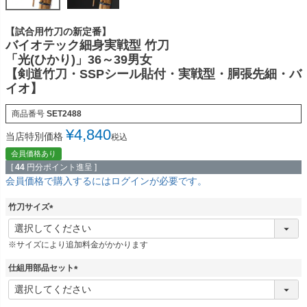
【試合用竹刀の新定番】
バイオテック細身実戦型 竹刀
「光(ひかり)」36～39男女
【剣道竹刀・SSPシール貼付・実戦型・胴張先細・バ
イオ】
商品番号
SET2488
¥
4,840
当店特別価格
税込
会員価格あり
[
44
円分ポイント進呈 ]
会員価格で購入するにはログインが必要です。
竹刀サイズ
(
必
※サイズにより追加料金がかかります
須
)
仕組用部品セット
(
必